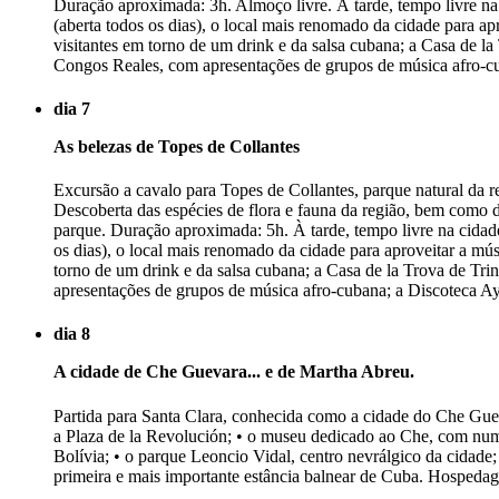
Duração aproximada: 3h. Almoço livre. À tarde, tempo livre na
(aberta todos os dias), o local mais renomado da cidade para ap
visitantes em torno de um drink e da salsa cubana; a Casa de la
Congos Reales, com apresentações de grupos de música afro-cuba
dia 7
As belezas de Topes de Collantes
Excursão a cavalo para Topes de Collantes, parque natural da re
Descoberta das espécies de flora e fauna da região, bem como d
parque. Duração aproximada: 5h. À tarde, tempo livre na cidade
os dias), o local mais renomado da cidade para aproveitar a mús
torno de um drink e da salsa cubana; a Casa de la Trova de Tri
apresentações de grupos de música afro-cubana; a Discoteca Aya
dia 8
A cidade de Che Guevara... e de Martha Abreu.
Partida para Santa Clara, conhecida como a cidade do Che Guev
a Plaza de la Revolución; • o museu dedicado ao Che, com num
Bolívia; • o parque Leoncio Vidal, centro nevrálgico da cidade;
primeira e mais importante estância balnear de Cuba. Hospedage