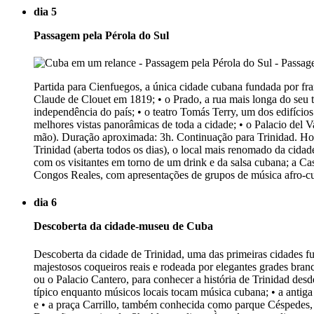
dia 5
Passagem pela Pérola do Sul
Partida para Cienfuegos, a única cidade cubana fundada por fra
Claude de Clouet em 1819; • o Prado, a rua mais longa do seu
independência do país; • o teatro Tomás Terry, um dos edifícios
melhores vistas panorâmicas de toda a cidade; • o Palacio del 
mão). Duração aproximada: 3h. Continuação para Trinidad. Hosp
Trinidad (aberta todos os dias), o local mais renomado da cidad
com os visitantes em torno de um drink e da salsa cubana; a Cas
Congos Reales, com apresentações de grupos de música afro-cuba
dia 6
Descoberta da cidade-museu de Cuba
Descoberta da cidade de Trinidad, uma das primeiras cidades f
majestosos coqueiros reais e rodeada por elegantes grades bran
ou o Palacio Cantero, para conhecer a história de Trinidad desd
típico enquanto músicos locais tocam música cubana; • a antiga
e • a praça Carrillo, também conhecida como parque Céspedes, a 