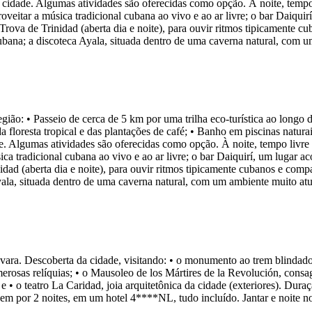
 cidade. Algumas atividades são oferecidas como opção. À noite, tempo
roveitar a música tradicional cubana ao vivo e ao ar livre; o bar Daiqu
 Trova de Trinidad (aberta dia e noite), para ouvir ritmos tipicamente 
na; a discoteca Ayala, situada dentro de uma caverna natural, com um a
gião: • Passeio de cerca de 5 km por uma trilha eco-turística ao longo
a floresta tropical e das plantações de café; • Banho em piscinas natu
. Algumas atividades são oferecidas como opção. À noite, tempo livre 
ica tradicional cubana ao vivo e ao ar livre; o bar Daiquirí, um lugar 
nidad (aberta dia e noite), para ouvir ritmos tipicamente cubanos e com
la, situada dentro de uma caverna natural, com um ambiente muito atual.
ara. Descoberta da cidade, visitando: • o monumento ao trem blindado,
erosas relíquias; • o Mausoleo de los Mártires de la Revolución, con
 e • o teatro La Caridad, joia arquitetônica da cidade (exteriores). Du
m por 2 noites, em um hotel 4****NL, tudo incluído. Jantar e noite no