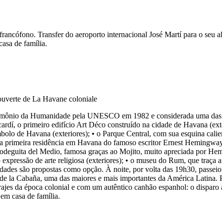
rancófono. Transfer do aeroporto internacional José Martí para o seu
casa de família.
atrimônio da Humanidade pela UNESCO em 1982 e considerada uma das 7
ardí, o primeiro edifício Art Déco construído na cidade de Havana (ext
mbolo de Havana (exteriores); • o Parque Central, com sua esquina calien
 primeira residência em Havana do famoso escritor Ernest Hemingway (e
Bodeguita del Medio, famosa graças ao Mojito, muito apreciada por Hem
 expressão de arte religiosa (exteriores); • o museu do Rum, que traça
vidades são propostas como opção. À noite, por volta das 19h30, passe
 de la Cabaña, uma das maiores e mais importantes da América Latina. 
rajes da época colonial e com um autêntico canhão espanhol: o disparo
 em casa de família.