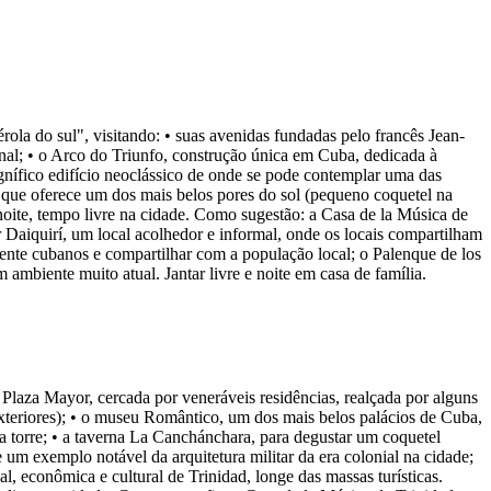
la do sul", visitando: • suas avenidas fundadas pelo francês Jean-
al; • o Arco do Triunfo, construção única em Cuba, dedicada à
magnífico edifício neoclássico de onde se pode contemplar uma das
o que oferece um dos mais belos pores do sol (pequeno coquetel na
oite, tempo livre na cidade. Como sugestão: a Casa de la Música de
ar Daiquirí, um local acolhedor e informal, onde os locais compartilham
amente cubanos e compartilhar com a população local; o Palenque de los
mbiente muito atual. Jantar livre e noite em casa de família.
Plaza Mayor, cercada por veneráveis residências, realçada por alguns
(exteriores); • o museu Romântico, um dos mais belos palácios de Cuba,
ua torre; • a taverna La Canchánchara, para degustar um coquetel
um exemplo notável da arquitetura militar da era colonial na cidade;
l, econômica e cultural de Trinidad, longe das massas turísticas.