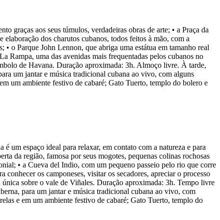
o graças aos seus túmulos, verdadeiras obras de arte; • a Praça da
e elaboração dos charutos cubanos, todos feitos à mão, com a
nos; • o Parque John Lennon, que abriga uma estátua em tamanho real
 • La Rampa, uma das avenidas mais frequentadas pelos cubanos no
símbolo de Havana. Duração aproximada: 3h. Almoço livre. À tarde,
para um jantar e música tradicional cubana ao vivo, com alguns
em um ambiente festivo de cabaré; Gato Tuerto, templo do bolero e
 é um espaço ideal para relaxar, em contato com a natureza e para
rta da região, famosa por seus mogotes, pequenas colinas rochosas
olonial; • a Cueva del Indio, com um pequeno passeio pelo rio que corre
ra conhecer os camponeses, visitar os secadores, apreciar o processo
 única sobre o vale de Viñales. Duração aproximada: 3h. Tempo livre
berna, para um jantar e música tradicional cubana ao vivo, com
relas e em um ambiente festivo de cabaré; Gato Tuerto, templo do