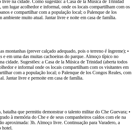
 livre na cidade. Como sugestão: a Casa de la Música de Trinidad
irí, um lugar acolhedor e informal, onde os locais compartilham com os
cubanos e compartilhar com a população local; o Palenque de los
mbiente muito atual. Jantar livre e noite em casa de família.
 das montanhas (prever calçado adequado, pois o terreno é íngreme); •
rais e em uma das muitas cachoeiras do parque. Almoço típico no
na cidade. Sugestões: a Casa de la Música de Trinidad (aberta todos
acolhedor e informal onde os locais compartilham com os visitantes em
partilhar com a população local; o Palenque de los Congos Reales, com
 Jantar livre e pernoite em casa de família.
 batalha que permitiu demonstrar o talento militar do Che Guevara; •
sagrado à memória do Che e de seus companheiros caídos com ele na
ração aproximada: 3h. Almoço livre. Continuação para Varadero, a
 hotel.