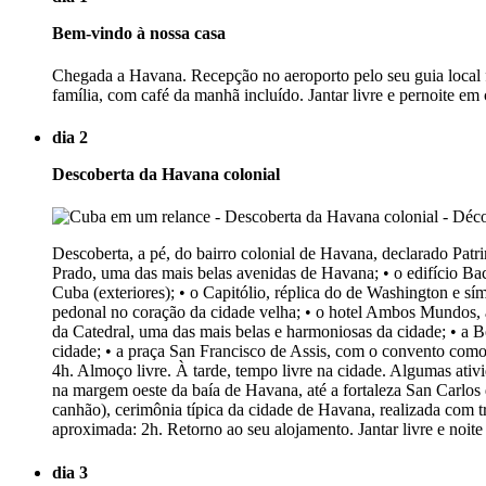
Bem-vindo à nossa casa
Chegada a Havana. Recepção no aeroporto pelo seu guia local f
família, com café da manhã incluído. Jantar livre e pernoite em 
dia 2
Descoberta da Havana colonial
Descoberta, a pé, do bairro colonial de Havana, declarado P
Prado, uma das mais belas avenidas de Havana; • o edifício Bac
Cuba (exteriores); • o Capitólio, réplica do de Washington e sí
pedonal no coração da cidade velha; • o hotel Ambos Mundos, a
da Catedral, uma das mais belas e harmoniosas da cidade; • a 
cidade; • a praça San Francisco de Assis, com o convento como
4h. Almoço livre. À tarde, tempo livre na cidade. Algumas ati
na margem oeste da baía de Havana, até a fortaleza San Carlos
canhão), cerimônia típica da cidade de Havana, realizada com t
aproximada: 2h. Retorno ao seu alojamento. Jantar livre e noite
dia 3