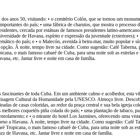
s anos 50, visitando: • o cemitério Colón, que se tornou um monument
portantes do país; • uma fábrica de charutos, que mostra o processo d
residentes, cercada por estátuas de famosos presidentes latino-america
versidade de Havana, espírito e expressão da juventude (exteriores);
lemático do país; e • o Malecón, avenida à beira-mar, muito popular e 
 opção. À noite, tempo livre na cidade. Como sugestão: Café Taberna, 
cana, o mais famoso cabaré de Cuba, para uma noite sob as estrelas e 
na, etc. Jantar livre e noite em casa de família.
 fascinantes de toda Cuba. Em um ambiente calmo e acolhedor, esta vila
mo Paisagem Cultural da Humanidade pela UNESCO. Almoço livre. Descobe
eadas de casas coloridas, ao redor da praça central e sua bela igreja c
s melhores coquetéis piña colada do país; • uma plantação de tabaco, pa
rolamento; e • o mirante do hotel Los Jazmines, oferecendo uma vista
rno a Havana. À noite, tempo livre na cidade. Como sugestão: Café Ta
é Tropicana, o mais famoso cabaré de Cuba, para uma noite sob as est
z de Havana, etc. Jantar livre e noite em casa de família.