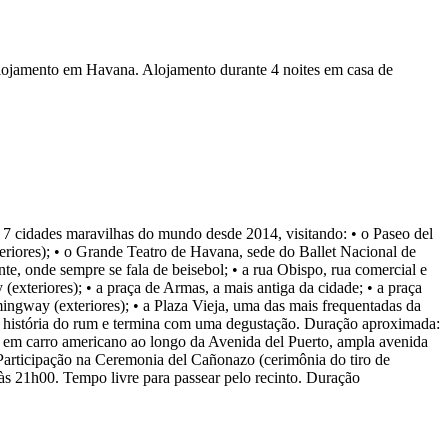
 alojamento em Havana. Alojamento durante 4 noites em casa de
 cidades maravilhas do mundo desde 2014, visitando: • o Paseo del
eriores); • o Grande Teatro de Havana, sede do Ballet Nacional de
te, onde sempre se fala de beisebol; • a rua Obispo, rua comercial e
xteriores); • a praça de Armas, a mais antiga da cidade; • a praça
ingway (exteriores); • a Plaza Vieja, uma das mais frequentadas da
 a história do rum e termina com uma degustação. Duração aproximada:
io em carro americano ao longo da Avenida del Puerto, ampla avenida
Participação na Ceremonia del Cañonazo (cerimônia do tiro de
 às 21h00. Tempo livre para passear pelo recinto. Duração