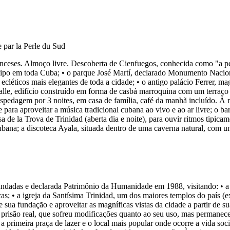
nceses. Almoço livre. Descoberta de Cienfuegos, conhecida como "a péro
 tipo em toda Cuba; • o parque José Martí, declarado Monumento Nacion
 ecléticos mais elegantes de toda a cidade; • o antigo palácio Ferrer, 
Valle, edifício construído em forma de casbá marroquina com um terraç
edagem por 3 noites, em casa de família, café da manhã incluído. À n
e para aproveitar a música tradicional cubana ao vivo e ao ar livre; o b
a de la Trova de Trinidad (aberta dia e noite), para ouvir ritmos tipic
na; a discoteca Ayala, situada dentro de uma caverna natural, com um a
undadas e declarada Patrimônio da Humanidade em 1988, visitando: • a 
cas; • a igreja da Santísima Trinidad, um dos maiores templos do país 
e sua fundação e aproveitar as magníficas vistas da cidade a partir de s
 prisão real, que sofreu modificações quanto ao seu uso, mas permanece 
primeira praça de lazer e o local mais popular onde ocorre a vida socia