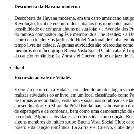
Descoberta da Havana moderna
Descoberta da Havana moderna, em um carro americano antigo do
Revolução, local de encontro dos cubanos nos momentos mais im
possibilidade de comprar alguns na sua loja; • a Avenida dos P
do famoso compositor inglês e membro dos The Beatles; • a Uni
centro da cidade; • os jardins do Hotel Nacional de Cuba, emb
tempo livre na cidade. Algumas atividades são oferecidas como
membros do mítico grupo Buena Vista Social Club; cabaré Tropi
da canção romântica; La Zorra y el Cuervo, clube de jazz de Hava
dia 4
Excursão ao vale de Viñales
Excursão de um dia a Viñales, considerado um dos lugares mais
realizar atividades ao ar livre, em um local classificado co
de formas arredondadas, visitando: • suas ruas sombreadas e lad
em seu interior; • o Mural da Pré-História, para saborear um do
de espetagem e de cordoaria, bem como uma demonstração de en
na cidade. Algumas atividades são oferecidas como opção. Reto
alguns membros do mítico grupo Buena Vista Social Club; cabar
bolero e da canção romântica; La Zorra y el Cuervo, clube de jaz