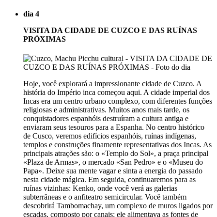
dia 4
VISITA DA CIDADE DE CUZCO E DAS RUÍNAS
PRÓXIMAS
Hoje, você explorará a impressionante cidade de Cuzco. A
história do Império inca começou aqui. A cidade imperial dos
Incas era um centro urbano complexo, com diferentes funções
religiosas e administrativas. Muitos anos mais tarde, os
conquistadores espanhóis destruíram a cultura antiga e
enviaram seus tesouros para a Espanha. No centro histórico
de Cusco, veremos edifícios espanhóis, ruínas indígenas,
templos e construções finamente representativas dos Incas. As
principais atrações são: o «Templo do Sol», a praça principal
«Plaza de Armas», o mercado «San Pedro» e o «Museu do
Papa». Deixe sua mente vagar e sinta a energia do passado
nesta cidade mágica. Em seguida, continuaremos para as
ruínas vizinhas: Kenko, onde você verá as galerias
subterrâneas e o anfiteatro semicircular. Você também
descobrirá Tambomachay, um complexo de muros ligados por
escadas, composto por canais; ele alimentava as fontes de