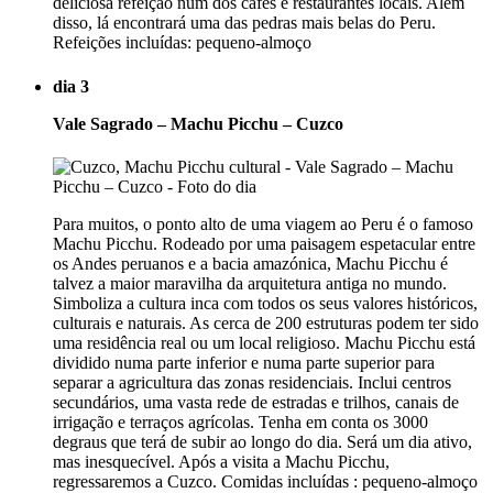
deliciosa refeição num dos cafés e restaurantes locais. Além
disso, lá encontrará uma das pedras mais belas do Peru.
Refeições incluídas: pequeno-almoço
dia 3
Vale Sagrado – Machu Picchu – Cuzco
Para muitos, o ponto alto de uma viagem ao Peru é o famoso
Machu Picchu. Rodeado por uma paisagem espetacular entre
os Andes peruanos e a bacia amazónica, Machu Picchu é
talvez a maior maravilha da arquitetura antiga no mundo.
Simboliza a cultura inca com todos os seus valores históricos,
culturais e naturais. As cerca de 200 estruturas podem ter sido
uma residência real ou um local religioso. Machu Picchu está
dividido numa parte inferior e numa parte superior para
separar a agricultura das zonas residenciais. Inclui centros
secundários, uma vasta rede de estradas e trilhos, canais de
irrigação e terraços agrícolas. Tenha em conta os 3000
degraus que terá de subir ao longo do dia. Será um dia ativo,
mas inesquecível. Após a visita a Machu Picchu,
regressaremos a Cuzco. Comidas incluídas : pequeno-almoço