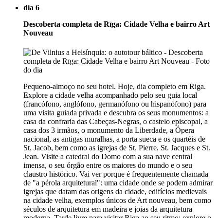
dia 6
Descoberta completa de Rīga: Cidade Velha e bairro Art
Nouveau
Pequeno-almoço no seu hotel. Hoje, dia completo em Riga.
Explore a cidade velha acompanhado pelo seu guia local
(francófono, anglófono, germanófono ou hispanófono) para
uma visita guiada privada e descubra os seus monumentos: a
casa da confraria das Cabeças-Negras, o castelo episcopal, a
casa dos 3 irmãos, o monumento da Liberdade, a Ópera
nacional, as antigas muralhas, a porta sueca e os quartéis de
St. Jacob, bem como as igrejas de St. Pierre, St. Jacques e St.
Jean. Visite a catedral do Domo com a sua nave central
imensa, o seu órgão entre os maiores do mundo e o seu
claustro histórico. Vai ver porque é frequentemente chamada
de "a pérola arquitetural": uma cidade onde se podem admirar
igrejas que datam das origens da cidade, edifícios medievais
na cidade velha, exemplos únicos de Art nouveau, bem como
séculos de arquitetura em madeira e joias da arquitetura
moderna. Tarde livre para visitar Riga ao seu ritmo: explore o