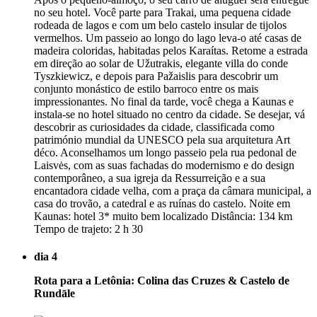
no seu hotel. Você parte para Trakai, uma pequena cidade
rodeada de lagos e com um belo castelo insular de tijolos
vermelhos. Um passeio ao longo do lago leva-o até casas de
madeira coloridas, habitadas pelos Karaítas. Retome a estrada
em direção ao solar de Užutrakis, elegante villa do conde
Tyszkiewicz, e depois para Pažaislis para descobrir um
conjunto monástico de estilo barroco entre os mais
impressionantes. No final da tarde, você chega a Kaunas e
instala-se no hotel situado no centro da cidade. Se desejar, vá
descobrir as curiosidades da cidade, classificada como
património mundial da UNESCO pela sua arquitetura Art
déco. Aconselhamos um longo passeio pela rua pedonal de
Laisvės, com as suas fachadas do modernismo e do design
contemporâneo, a sua igreja da Ressurreição e a sua
encantadora cidade velha, com a praça da câmara municipal, a
casa do trovão, a catedral e as ruínas do castelo. Noite em
Kaunas: hotel 3* muito bem localizado Distância: 134 km
Tempo de trajeto: 2 h 30
dia 4
Rota para a Letônia: Colina das Cruzes & Castelo de
Rundāle