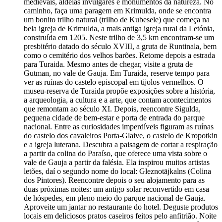
medievais, aldeias invulgares e monumentos da natureza. No
caminho, faça uma paragem em Krimulda, onde se encontra
um bonito trilho natural (trilho de Kubesele) que começa na
bela igreja de Krimulda, a mais antiga igreja rural da Letónia,
construída em 1205. Neste trilho de 3,5 km encontram-se um
presbitério datado do século XVIII, a gruta de Runtinala, bem
como o cemitério dos velhos barões. Retome depois a estrada
para Turaida. Mesmo antes de chegar, visite a gruta de
Gutman, no vale de Gauja. Em Turaida, reserve tempo para
ver as ruínas do castelo episcopal em tijolos vermelhos. O
museu-reserva de Turaida propõe exposições sobre a história,
a arqueologia, a cultura e a arte, que contam acontecimentos
que remontam ao século XI. Depois, reencontre Sigulda,
pequena cidade de bem-estar e porta de entrada do parque
nacional. Entre as curiosidades imperdíveis figuram as ruínas
do castelo dos cavaleiros Porta-Glaive, o castelo de Kropotkin
e a igreja luterana. Descubra a paisagem de cortar a respiração
a partir da colina do Paraíso, que oferece uma vista sobre o
vale de Gauja a partir da falésia. Ela inspirou muitos artistas
letões, daí o segundo nome do local: Gleznotājkalns (Colina
dos Pintores). Reencontre depois o seu alojamento para as
duas próximas noites: um antigo solar reconvertido em casa
de hóspedes, em pleno meio do parque nacional de Gauja.
Aproveite um jantar no restaurante do hotel. Deguste produtos
locais em deliciosos pratos caseiros feitos pelo anfitrião. Noite