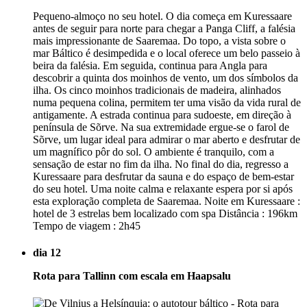
Pequeno-almoço no seu hotel. O dia começa em Kuressaare
antes de seguir para norte para chegar a Panga Cliff, a falésia
mais impressionante de Saaremaa. Do topo, a vista sobre o
mar Báltico é desimpedida e o local oferece um belo passeio à
beira da falésia. Em seguida, continua para Angla para
descobrir a quinta dos moinhos de vento, um dos símbolos da
ilha. Os cinco moinhos tradicionais de madeira, alinhados
numa pequena colina, permitem ter uma visão da vida rural de
antigamente. A estrada continua para sudoeste, em direção à
península de Sõrve. Na sua extremidade ergue-se o farol de
Sõrve, um lugar ideal para admirar o mar aberto e desfrutar de
um magnífico pôr do sol. O ambiente é tranquilo, com a
sensação de estar no fim da ilha. No final do dia, regresso a
Kuressaare para desfrutar da sauna e do espaço de bem-estar
do seu hotel. Uma noite calma e relaxante espera por si após
esta exploração completa de Saaremaa. Noite em Kuressaare :
hotel de 3 estrelas bem localizado com spa Distância : 196km
Tempo de viagem : 2h45
dia 12
Rota para Tallinn com escala em Haapsalu