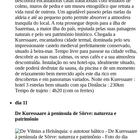
descobrirá encantadoras casas tradicionais com telhados de
colmo, muros de pedra e um museu etnográfico que retrata a
vida rural de outrora. Um agradável passeio pelas ruelas da
aldeia e até ao pequeno porto permite absorver a atmosfera
tranquila do local. A rota prossegue depois para a ilha de
Saaremaa, a maior ilha do país, reputada pelas suas paisagens
naturais e pelo seu património histórico. Chegada a
Kuressaare, encantadora cidade termal, dominada pelo seu
impressionante castelo medieval perfeitamente conservado,
situado à beira-mar. Tempo livre para passear na cidade velha,
descobrir as suas ruas calmas, os seus cafés e a sua atmosfera
descontraída. Instalação no seu hotel-spa, idealmente situado,
onde poderá desfrutar da sauna, da piscina e de um momento
de relaxamento bem merecido após este dia rico em
descobertas e em panoramas variados. Noite em Kuressaare :
hotel 3 estrelas bem situado com spa Distância : 230km
Tempo de trajeto : 4h20 (com os ferries)
dia 11
De Kuressaare à península de Sõrve: natureza e
patrimônio