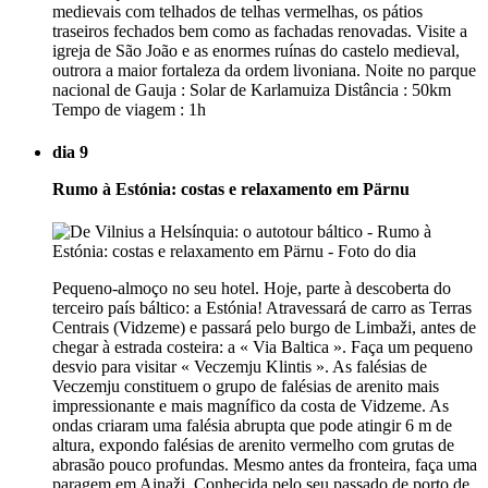
medievais com telhados de telhas vermelhas, os pátios
traseiros fechados bem como as fachadas renovadas. Visite a
igreja de São João e as enormes ruínas do castelo medieval,
outrora a maior fortaleza da ordem livoniana. Noite no parque
nacional de Gauja : Solar de Karlamuiza Distância : 50km
Tempo de viagem : 1h
dia 9
Rumo à Estónia: costas e relaxamento em Pärnu
Pequeno-almoço no seu hotel. Hoje, parte à descoberta do
terceiro país báltico: a Estónia! Atravessará de carro as Terras
Centrais (Vidzeme) e passará pelo burgo de Limbaži, antes de
chegar à estrada costeira: a « Via Baltica ». Faça um pequeno
desvio para visitar « Veczemju Klintis ». As falésias de
Veczemju constituem o grupo de falésias de arenito mais
impressionante e mais magnífico da costa de Vidzeme. As
ondas criaram uma falésia abrupta que pode atingir 6 m de
altura, expondo falésias de arenito vermelho com grutas de
abrasão pouco profundas. Mesmo antes da fronteira, faça uma
paragem em Ainaži. Conhecida pelo seu passado de porto de