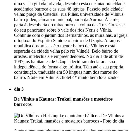
uma visita guiada privada, descubra esta encantadora cidade
académica barroca e as suas 48 igrejas. Passeio pela cidade
velha: praça da Catedral, rua Pilies, universidade de Vilnius,
bairro judeu, câmara municipal, porta da Aurora. À tarde,
parta à descoberta do miradouro da colina das Três Cruzes e
do seu panorama sobre o vale dos rios Neris e Vilnia.
Continue com o jardim dos Bernardinos, as muralhas, a igreja
ortodoxa do Espírito Santo e o bairro de Uzupis. A famosa
república dos artistas é o menor bairro de Vilnius e está
separada da cidade velha pelo rio Vilnelė. Belo bairro de
artistas, intelectuais e empreendedores. No dia 1 de abril de
1997, os habitantes de Užupis decidiram declarar a sua
independência de forma algo irónica. Têm até a sua própria
constituição, traduzida em 50 línguas num dos muros do
bairro. Noite em Vilnius : hotel 4* muito bem localizado
dia 3
De Vilnius a Kaunas: Trakai, mansões e mosteiros
barrocos
Após o pequeno-almoço, o seu carro de aluguer será entregue