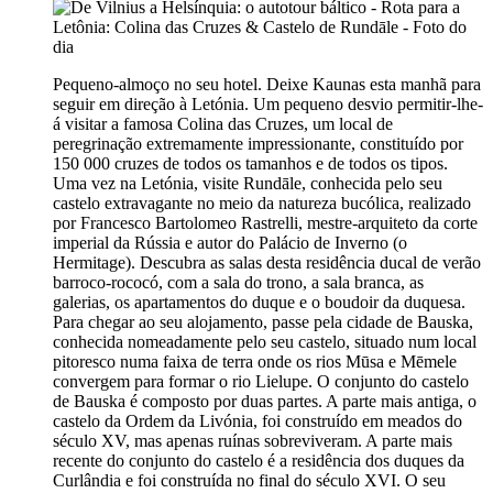
Pequeno-almoço no seu hotel. Deixe Kaunas esta manhã para
seguir em direção à Letónia. Um pequeno desvio permitir-lhe-
á visitar a famosa Colina das Cruzes, um local de
peregrinação extremamente impressionante, constituído por
150 000 cruzes de todos os tamanhos e de todos os tipos.
Uma vez na Letónia, visite Rundāle, conhecida pelo seu
castelo extravagante no meio da natureza bucólica, realizado
por Francesco Bartolomeo Rastrelli, mestre-arquiteto da corte
imperial da Rússia e autor do Palácio de Inverno (o
Hermitage). Descubra as salas desta residência ducal de verão
barroco-rococó, com a sala do trono, a sala branca, as
galerias, os apartamentos do duque e o boudoir da duquesa.
Para chegar ao seu alojamento, passe pela cidade de Bauska,
conhecida nomeadamente pelo seu castelo, situado num local
pitoresco numa faixa de terra onde os rios Mūsa e Mēmele
convergem para formar o rio Lielupe. O conjunto do castelo
de Bauska é composto por duas partes. A parte mais antiga, o
castelo da Ordem da Livónia, foi construído em meados do
século XV, mas apenas ruínas sobreviveram. A parte mais
recente do conjunto do castelo é a residência dos duques da
Curlândia e foi construída no final do século XVI. O seu