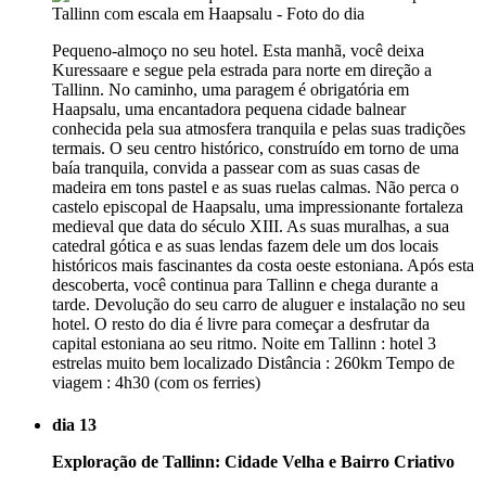
Pequeno-almoço no seu hotel. Esta manhã, você deixa
Kuressaare e segue pela estrada para norte em direção a
Tallinn. No caminho, uma paragem é obrigatória em
Haapsalu, uma encantadora pequena cidade balnear
conhecida pela sua atmosfera tranquila e pelas suas tradições
termais. O seu centro histórico, construído em torno de uma
baía tranquila, convida a passear com as suas casas de
madeira em tons pastel e as suas ruelas calmas. Não perca o
castelo episcopal de Haapsalu, uma impressionante fortaleza
medieval que data do século XIII. As suas muralhas, a sua
catedral gótica e as suas lendas fazem dele um dos locais
históricos mais fascinantes da costa oeste estoniana. Após esta
descoberta, você continua para Tallinn e chega durante a
tarde. Devolução do seu carro de aluguer e instalação no seu
hotel. O resto do dia é livre para começar a desfrutar da
capital estoniana ao seu ritmo. Noite em Tallinn : hotel 3
estrelas muito bem localizado Distância : 260km Tempo de
viagem : 4h30 (com os ferries)
dia 13
Exploração de Tallinn: Cidade Velha e Bairro Criativo