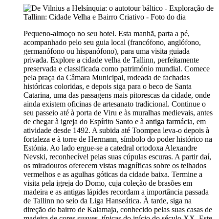
Pequeno-almoço no seu hotel. Esta manhã, parta a pé,
acompanhado pelo seu guia local (francófono, anglófono,
germanófono ou hispanófono), para uma visita guiada
privada. Explore a cidade velha de Tallinn, perfeitamente
preservada e classificada como património mundial. Comece
pela praça da Câmara Municipal, rodeada de fachadas
históricas coloridas, e depois siga para o beco de Santa
Catarina, uma das passagens mais pitorescas da cidade, onde
ainda existem oficinas de artesanato tradicional. Continue o
seu passeio até à porta de Viru e às muralhas medievais, antes
de chegar à igreja do Espírito Santo e à antiga farmácia, em
atividade desde 1492. A subida até Toompea leva-o depois à
fortaleza e à torre de Hermann, símbolo do poder histórico na
Estónia. Ao lado ergue-se a catedral ortodoxa Alexandre
Nevski, reconhecível pelas suas cúpulas escuras. A partir daí,
os miradouros oferecem vistas magníficas sobre os telhados
vermelhos e as agulhas góticas da cidade baixa. Termine a
visita pela igreja do Domo, cuja coleção de brasões em
madeira e as antigas lápides recordam a importância passada
de Tallinn no seio da Liga Hanseática. À tarde, siga na
direção do bairro de Kalamaja, conhecido pelas suas casas de
madeira de cores suaves, típicas do início do século XX. Este