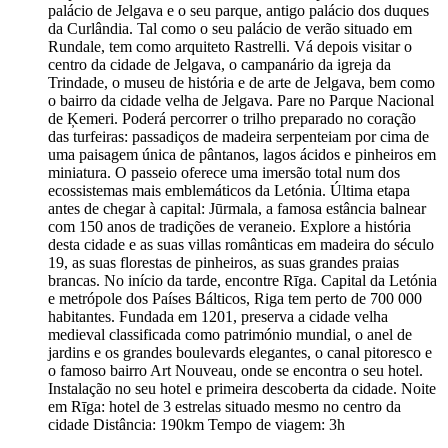
palácio de Jelgava e o seu parque, antigo palácio dos duques
da Curlândia. Tal como o seu palácio de verão situado em
Rundale, tem como arquiteto Rastrelli. Vá depois visitar o
centro da cidade de Jelgava, o campanário da igreja da
Trindade, o museu de história e de arte de Jelgava, bem como
o bairro da cidade velha de Jelgava. Pare no Parque Nacional
de Ķemeri. Poderá percorrer o trilho preparado no coração
das turfeiras: passadiços de madeira serpenteiam por cima de
uma paisagem única de pântanos, lagos ácidos e pinheiros em
miniatura. O passeio oferece uma imersão total num dos
ecossistemas mais emblemáticos da Letónia. Última etapa
antes de chegar à capital: Jūrmala, a famosa estância balnear
com 150 anos de tradições de veraneio. Explore a história
desta cidade e as suas villas românticas em madeira do século
19, as suas florestas de pinheiros, as suas grandes praias
brancas. No início da tarde, encontre Rīga. Capital da Letónia
e metrópole dos Países Bálticos, Riga tem perto de 700 000
habitantes. Fundada em 1201, preserva a cidade velha
medieval classificada como património mundial, o anel de
jardins e os grandes boulevards elegantes, o canal pitoresco e
o famoso bairro Art Nouveau, onde se encontra o seu hotel.
Instalação no seu hotel e primeira descoberta da cidade. Noite
em Rīga: hotel de 3 estrelas situado mesmo no centro da
cidade Distância: 190km Tempo de viagem: 3h