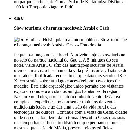
no parque nacional de Gauja: Solar de Karlamuiza Distância:
100 km Tempo de viagem: 1h40
dia 8
Slow tourisme e herança medieval: Araisi e Cēsis
Pequeno-almoço no seu hotel. Aproveite hoje o slow turismo
no seio do parque nacional de Gauja. A 5 minutos do seu
hotel, visite Araisi. O sítio das habitações lacustres de Āraiši
oferece uma visão fascinante da vida pré-histórica. Trata-se de
uma aldeia fortificada reconstituída que data dos séculos IX e
X, construída sobre um lago e acessível por passadiços de
madeira. Este sítio arqueológico único permite aos visitantes
explorar como era a vida dos antigos habitantes da região.
Nas proximidades, o museu do moinho de vento de Araisi
completa a experiência ao apresentar moinhos de vento
tradicionais letões e ao dar uma visão da vida rural e das
tecnologias de outrora. Continue com a visita de Cesis, cidade
onde nasceu a bandeira da Letónia. Descubra Cēsis e as suas
ruas empedradas do centro histórico, que permaneceram as
mesmas que na Idade Média, preservando os edifícios