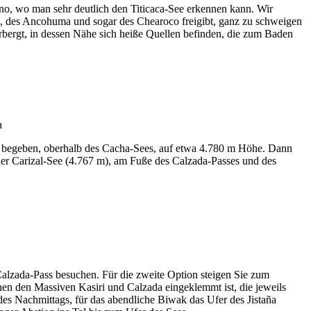
no, wo man sehr deutlich den Titicaca-See erkennen kann. Wir
pu, des Ancohuma und sogar des Chearoco freigibt, ganz zu schweigen
bergt, in dessen Nähe sich heiße Quellen befinden, die zum Baden
ee begeben, oberhalb des Cacha-Sees, auf etwa 4.780 m Höhe. Dann
der Carizal-See (4.767 m), am Fuße des Calzada-Passes und des
alzada-Pass besuchen. Für die zweite Option steigen Sie zum
en den Massiven Kasiri und Calzada eingeklemmt ist, die jeweils
s Nachmittags, für das abendliche Biwak das Ufer des Jistaña