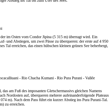
ger Abstieg ins Tal bis zum Ufer des Sees.
 der im Osten vom Condor Jipina (5 315 m) überragt wird. Ein
uf- und Abstiegen, um zwei Pässe zu überqueren: der erste auf 4 950
enes Tal erreichen, das einen hübschen kleinen grünen See beherbergt,
al, das am Fuß des imposanten Gletschermassivs gleichen Namens
nach Nordosten auf, überqueren mehrere aufeinanderfolgende Plateaus
074 m). Nach dem Pass führt ein kurzer Abstieg ins Pura Purani-Tal.
m) zu erreichen.