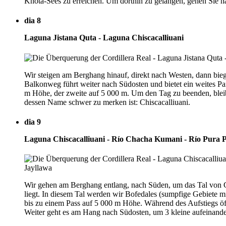
Khota-Sees zu erreichen. Um dorthin zu gelangen, gehen Sie na
dia 8
Laguna Jistana Quta - Laguna Chiscacalliuani
Wir steigen am Berghang hinauf, direkt nach Westen, dann bie
Balkonweg führt weiter nach Südosten und bietet ein weites Pa
m Höhe, der zweite auf 5 000 m. Um den Tag zu beenden, bleibt 
dessen Name schwer zu merken ist: Chiscacalliuani.
dia 9
Laguna Chiscacalliuani - Río Chacha Kumani - Río Pura P
Wir gehen am Berghang entlang, nach Süden, um das Tal von Ch
liegt. In diesem Tal werden wir Bofedales (sumpfige Gebiete 
bis zu einem Pass auf 5 000 m Höhe. Während des Aufstiegs öff
Weiter geht es am Hang nach Südosten, um 3 kleine aufeinande