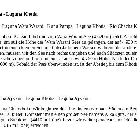
 - Laguna Khotia
s obere Plateau führt und zum Wara Warani-See (4 620 m) leitet. Ansch
re, um auf die Höhe des Wara Warani-Sees zu gelangen, der auf 4 930 m 
det in einen kleinen See mit türkisfarbenem Wasser, während der andere
n, müssen wir den See nach rechts umgehen und nach Südosten zu ein
Gletscherzunge und führt in ein Tal auf etwa 4 760 m Höhe. Nach der Dur
5 000 m). Sobald der Pass überwunden ist, ist der Abstieg bis zum Khoti
guna Chiarkhota. Wir beginnen den Tag, indem wir nach Süden am Berg
s Tal bietet. Dort sieht man einen großen See namens Alka Quta, der a
aguna Surakhota (4410 m Höhe), bevor wir weiter geradeaus in südöst
, 4615 m Höhe) erreichen.