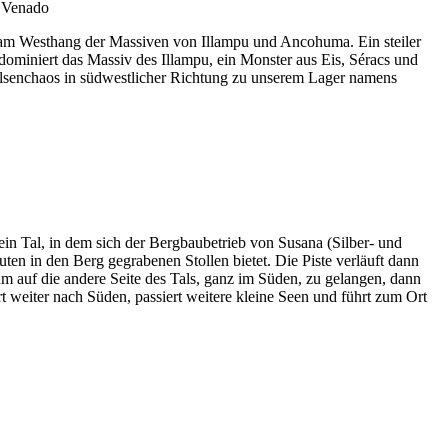
he am Westhang der Massiven von Illampu und Ancohuma. Ein steiler
 dominiert das Massiv des Illampu, ein Monster aus Eis, Séracs und
elsenchaos in südwestlicher Richtung zu unserem Lager namens
n Tal, in dem sich der Bergbaubetrieb von Susana (Silber- und
ten in den Berg gegrabenen Stollen bietet. Die Piste verläuft dann
m auf die andere Seite des Tals, ganz im Süden, zu gelangen, dann
 weiter nach Süden, passiert weitere kleine Seen und führt zum Ort