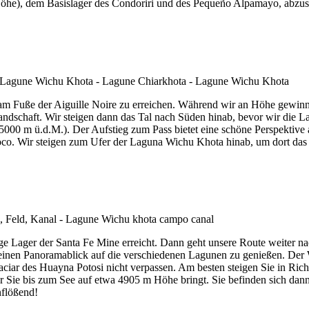
Höhe), dem Basislager des Condoriri und des Pequeño Alpamayo, abzus
am Fuße der Aiguille Noire zu erreichen. Während wir an Höhe gewinn
Landschaft. Wir steigen dann das Tal nach Süden hinab, bevor wir die 
 (5000 m ü.d.M.). Der Aufstieg zum Pass bietet eine schöne Perspektiv
Lloco. Wir steigen zum Ufer der Laguna Wichu Khota hinab, um dort das
ge Lager der Santa Fe Mine erreicht. Dann geht unsere Route weiter na
 einen Panoramablick auf die verschiedenen Lagunen zu genießen. Der W
iar des Huayna Potosi nicht verpassen. Am besten steigen Sie in Richtu
r Sie bis zum See auf etwa 4905 m Höhe bringt. Sie befinden sich da
nflößend!