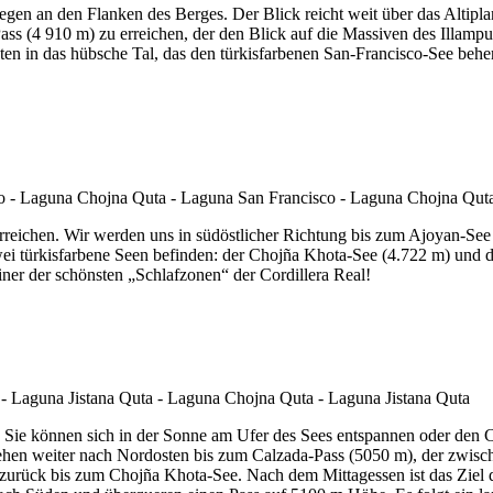
en an den Flanken des Berges. Der Blick reicht weit über das Altipla
ass (4 910 m) zu erreichen, der den Blick auf die Massiven des Illam
n in das hübsche Tal, das den türkisfarbenen San-Francisco-See beher
erreichen. Wir werden uns in südöstlicher Richtung bis zum Ajoyan-S
wei türkisfarbene Seen befinden: der Chojña Khota-See (4.722 m) und 
iner der schönsten „Schlafzonen“ der Cordillera Real!
Sie können sich in der Sonne am Ufer des Sees entspannen oder den C
gehen weiter nach Nordosten bis zum Calzada-Pass (5050 m), der zwisch
rück bis zum Chojña Khota-See. Nach dem Mittagessen ist das Ziel de