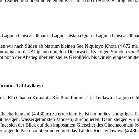
ch Süden und überqueren einen Pass auf 5100 m Höhe. Es folgt ein lan
gen wir nach Süden ab bis zum kleinen See Niquioyo Khota (4 672 m),
norama auf das Altiplano und den Titicacasee. Es folgen Stunden von A
noch der Abstieg über ein steiles Geröllfeld, bis wir ein eingeschnitt
urani - Tal Jayllawa
acha Kumani (4 430 m) zu erreichen: Es ist ein breites, sumpfiges T
mit riesigen, wassergetränkten Moosen) durchqueren. Dann steigen wir 
net sich der Blick auf den imposanten Gletscher des Chachacomani (6 
rfolgende Pässe zu überqueren und das Tal des Rio Jayllawaya (4 480 