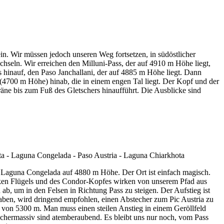
in. Wir müssen jedoch unseren Weg fortsetzen, in südöstlicher
seln. Wir erreichen den Milluni-Pass, der auf 4910 m Höhe liegt,
 hinauf, den Paso Janchallani, der auf 4885 m Höhe liegt. Dann
 (4700 m Höhe) hinab, die in einem engen Tal liegt. Der Kopf und der
äne bis zum Fuß des Gletschers hinaufführt. Die Ausblicke sind
r Laguna Congelada auf 4880 m Höhe. Der Ort ist einfach magisch.
inken Flügels und des Condor-Kopfes wirken von unserem Pfad aus
ab, um in den Felsen in Richtung Pass zu steigen. Der Aufstieg ist
haben, wird dringend empfohlen, einen Abstecher zum Pic Austria zu
öhe von 5300 m. Man muss einen steilen Anstieg in einem Geröllfeld
tschermassiv sind atemberaubend. Es bleibt uns nur noch, vom Pass