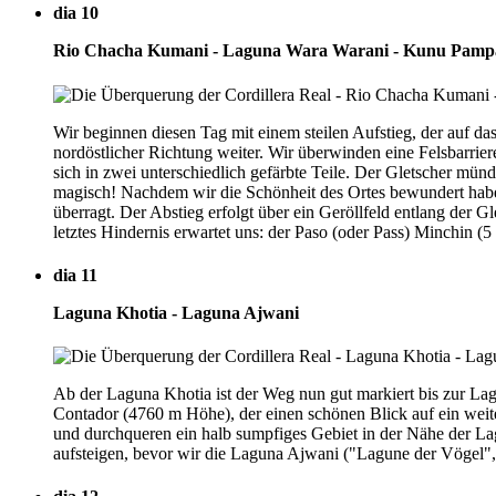
dia 10
Rio Chacha Kumani - Laguna Wara Warani - Kunu Pampa
Wir beginnen diesen Tag mit einem steilen Aufstieg, der auf da
nordöstlicher Richtung weiter. Wir überwinden eine Felsbarrie
sich in zwei unterschiedlich gefärbte Teile. Der Gletscher mün
magisch! Nachdem wir die Schönheit des Ortes bewundert habe
überragt. Der Abstieg erfolgt über ein Geröllfeld entlang der 
letztes Hindernis erwartet uns: der Paso (oder Pass) Minchin (
dia 11
Laguna Khotia - Laguna Ajwani
Ab der Laguna Khotia ist der Weg nun gut markiert bis zur La
Contador (4760 m Höhe), der einen schönen Blick auf ein weite
und durchqueren ein halb sumpfiges Gebiet in der Nähe der L
aufsteigen, bevor wir die Laguna Ajwani ("Lagune der Vögel"