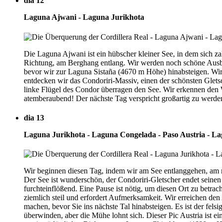
dia 12
Laguna Ajwani - Laguna Jurikhota
Die Laguna Ajwani ist ein hübscher kleiner See, in dem sich za
Richtung, am Berghang entlang. Wir werden noch schöne Ausbli
bevor wir zur Laguna Sistaña (4670 m Höhe) hinabsteigen. Wir 
entdecken wir das Condoriri-Massiv, einen der schönsten Glets
linke Flügel des Condor überragen den See. Wir erkennen den W
atemberaubend! Der nächste Tag verspricht großartig zu werde
dia 13
Laguna Jurikhota - Laguna Congelada - Paso Austria - L
Wir beginnen diesen Tag, indem wir am See entlanggehen, am r
Der See ist wunderschön, der Condoriri-Gletscher endet seine
furchteinflößend. Eine Pause ist nötig, um diesen Ort zu betra
ziemlich steil und erfordert Aufmerksamkeit. Wir erreichen de
machen, bevor Sie ins nächste Tal hinabsteigen. Es ist der fels
überwinden, aber die Mühe lohnt sich. Dieser Pic Austria ist 