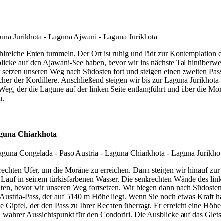
hlreiche Enten tummeln. Der Ort ist ruhig und lädt zur Kontemplation e
cke auf den Ajawani-See haben, bevor wir ins nächste Tal hinüberwech
setzen unseren Weg nach Südosten fort und steigen einen zweiten Pass
cher der Kordillere. Anschließend steigen wir bis zur Laguna Jurikhota
eg, der die Lagune auf der linken Seite entlangführt und über die Mor
n.
aguna Chiarkhota
echten Ufer, um die Moräne zu erreichen. Dann steigen wir hinauf zu
n Lauf in seinem türkisfarbenen Wasser. Die senkrechten Wände des l
chten, bevor wir unseren Weg fortsetzen. Wir biegen dann nach Südosten 
n Austria-Pass, der auf 5140 m Höhe liegt. Wenn Sie noch etwas Kraft 
ige Gipfel, der den Pass zu Ihrer Rechten überragt. Er erreicht eine H
ein wahrer Aussichtspunkt für den Condoriri. Die Ausblicke auf das Gle