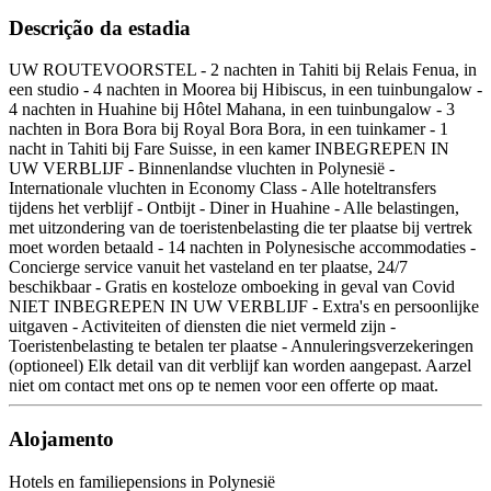
Descrição da estadia
UW ROUTEVOORSTEL - 2 nachten in Tahiti bij Relais Fenua, in
een studio - 4 nachten in Moorea bij Hibiscus, in een tuinbungalow -
4 nachten in Huahine bij Hôtel Mahana, in een tuinbungalow - 3
nachten in Bora Bora bij Royal Bora Bora, in een tuinkamer - 1
nacht in Tahiti bij Fare Suisse, in een kamer INBEGREPEN IN
UW VERBLIJF - Binnenlandse vluchten in Polynesië -
Internationale vluchten in Economy Class - Alle hoteltransfers
tijdens het verblijf - Ontbijt - Diner in Huahine - Alle belastingen,
met uitzondering van de toeristenbelasting die ter plaatse bij vertrek
moet worden betaald - 14 nachten in Polynesische accommodaties -
Concierge service vanuit het vasteland en ter plaatse, 24/7
beschikbaar - Gratis en kosteloze omboeking in geval van Covid
NIET INBEGREPEN IN UW VERBLIJF - Extra's en persoonlijke
uitgaven - Activiteiten of diensten die niet vermeld zijn -
Toeristenbelasting te betalen ter plaatse - Annuleringsverzekeringen
(optioneel) Elk detail van dit verblijf kan worden aangepast. Aarzel
niet om contact met ons op te nemen voor een offerte op maat.
Alojamento
Hotels en familiepensions in Polynesië