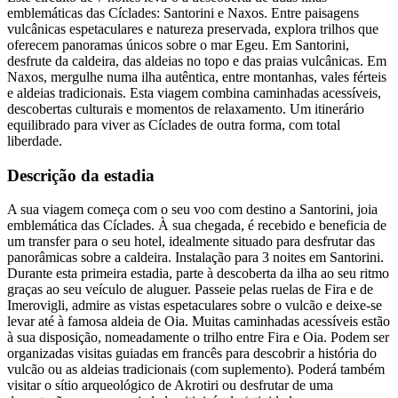
emblemáticas das Cíclades: Santorini e Naxos. Entre paisagens
vulcânicas espetaculares e natureza preservada, explora trilhos que
oferecem panoramas únicos sobre o mar Egeu. Em Santorini,
desfrute da caldeira, das aldeias no topo e das praias vulcânicas. Em
Naxos, mergulhe numa ilha autêntica, entre montanhas, vales férteis
e aldeias tradicionais. Esta viagem combina caminhadas acessíveis,
descobertas culturais e momentos de relaxamento. Um itinerário
equilibrado para viver as Cíclades de outra forma, com total
liberdade.
Descrição da estadia
A sua viagem começa com o seu voo com destino a Santorini, joia
emblemática das Cíclades. À sua chegada, é recebido e beneficia de
um transfer para o seu hotel, idealmente situado para desfrutar das
panorâmicas sobre a caldeira. Instalação para 3 noites em Santorini.
Durante esta primeira estadia, parte à descoberta da ilha ao seu ritmo
graças ao seu veículo de aluguer. Passeie pelas ruelas de Fira e de
Imerovigli, admire as vistas espetaculares sobre o vulcão e deixe-se
levar até à famosa aldeia de Oia. Muitas caminhadas acessíveis estão
à sua disposição, nomeadamente o trilho entre Fira e Oia. Podem ser
organizadas visitas guiadas em francês para descobrir a história do
vulcão ou as aldeias tradicionais (com suplemento). Poderá também
visitar o sítio arqueológico de Akrotiri ou desfrutar de uma