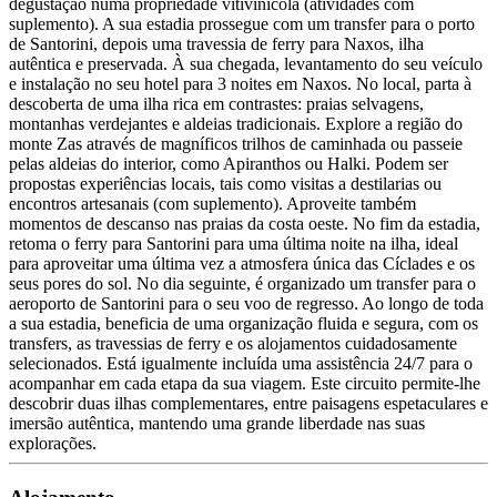
degustação numa propriedade vitivinícola (atividades com
suplemento). A sua estadia prossegue com um transfer para o porto
de Santorini, depois uma travessia de ferry para Naxos, ilha
autêntica e preservada. À sua chegada, levantamento do seu veículo
e instalação no seu hotel para 3 noites em Naxos. No local, parta à
descoberta de uma ilha rica em contrastes: praias selvagens,
montanhas verdejantes e aldeias tradicionais. Explore a região do
monte Zas através de magníficos trilhos de caminhada ou passeie
pelas aldeias do interior, como Apiranthos ou Halki. Podem ser
propostas experiências locais, tais como visitas a destilarias ou
encontros artesanais (com suplemento). Aproveite também
momentos de descanso nas praias da costa oeste. No fim da estadia,
retoma o ferry para Santorini para uma última noite na ilha, ideal
para aproveitar uma última vez a atmosfera única das Cíclades e os
seus pores do sol. No dia seguinte, é organizado um transfer para o
aeroporto de Santorini para o seu voo de regresso. Ao longo de toda
a sua estadia, beneficia de uma organização fluida e segura, com os
transfers, as travessias de ferry e os alojamentos cuidadosamente
selecionados. Está igualmente incluída uma assistência 24/7 para o
acompanhar em cada etapa da sua viagem. Este circuito permite-lhe
descobrir duas ilhas complementares, entre paisagens espetaculares e
imersão autêntica, mantendo uma grande liberdade nas suas
explorações.