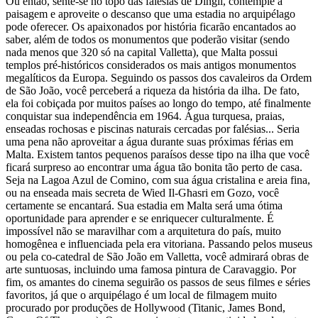
Ou então, sente-se no topo das falésias de Dingli, contemple a
paisagem e aproveite o descanso que uma estadia no arquipélago
pode oferecer. Os apaixonados por história ficarão encantados ao
saber, além de todos os monumentos que poderão visitar (sendo
nada menos que 320 só na capital Valletta), que Malta possui
templos pré-históricos considerados os mais antigos monumentos
megalíticos da Europa. Seguindo os passos dos cavaleiros da Ordem
de São João, você perceberá a riqueza da história da ilha. De fato,
ela foi cobiçada por muitos países ao longo do tempo, até finalmente
conquistar sua independência em 1964. Água turquesa, praias,
enseadas rochosas e piscinas naturais cercadas por falésias... Seria
uma pena não aproveitar a água durante suas próximas férias em
Malta. Existem tantos pequenos paraísos desse tipo na ilha que você
ficará surpreso ao encontrar uma água tão bonita tão perto de casa.
Seja na Lagoa Azul de Comino, com sua água cristalina e areia fina,
ou na enseada mais secreta de Wied Il-Għasri em Gozo, você
certamente se encantará. Sua estadia em Malta será uma ótima
oportunidade para aprender e se enriquecer culturalmente. É
impossível não se maravilhar com a arquitetura do país, muito
homogênea e influenciada pela era vitoriana. Passando pelos museus
ou pela co-catedral de São João em Valletta, você admirará obras de
arte suntuosas, incluindo uma famosa pintura de Caravaggio. Por
fim, os amantes do cinema seguirão os passos de seus filmes e séries
favoritos, já que o arquipélago é um local de filmagem muito
procurado por produções de Hollywood (Titanic, James Bond,