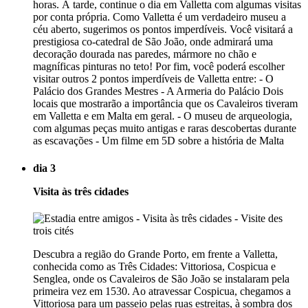
horas. À tarde, continue o dia em Valletta com algumas visitas
por conta própria. Como Valletta é um verdadeiro museu a
céu aberto, sugerimos os pontos imperdíveis. Você visitará a
prestigiosa co-catedral de São João, onde admirará uma
decoração dourada nas paredes, mármore no chão e
magníficas pinturas no teto! Por fim, você poderá escolher
visitar outros 2 pontos imperdíveis de Valletta entre: - O
Palácio dos Grandes Mestres - A Armeria do Palácio Dois
locais que mostrarão a importância que os Cavaleiros tiveram
em Valletta e em Malta em geral. - O museu de arqueologia,
com algumas peças muito antigas e raras descobertas durante
as escavações - Um filme em 5D sobre a história de Malta
dia 3
Visita às três cidades
Descubra a região do Grande Porto, em frente a Valletta,
conhecida como as Três Cidades: Vittoriosa, Cospicua e
Senglea, onde os Cavaleiros de São João se instalaram pela
primeira vez em 1530. Ao atravessar Cospicua, chegamos a
Vittoriosa para um passeio pelas ruas estreitas, à sombra dos