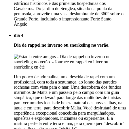
edifícios históricos e das primeiras hospedarias dos
Cavaleiros. Do jardim de Senglea, situado na ponta da
península, aproveite uma vista deslumbrante de 360° sobre o
Grande Porto, incluindo o impressionante Forte Santo
Ângelo.
dia 4
Dia de rappel no inverno ou snorkeling no verão.
Um pouco de adrenalina, uma descida de rapel com um
profissional, com toda a segurança, ao longo das paredes
rochosas com vista para o mar. Uma descoberta dos fundos
marinhos de Malta e um passeio pelo campo com um guia
simpático, que o levará para longe das multidões de turistas
para ver um dos locais de beleza natural das nossas ilhas, na
água e em terra, para descobrir Malta. Você desfrutará de uma
experiência excepcional concebida para mergulhadores,
apneístas e exploradores, iniciantes ou experientes. É a
mistura perfeita entre terra e mar, para quem quer "descobrir"
mais a ilha e não apenas "visitá-la".