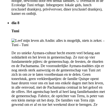
hoogte, bewoond door een tiental families. U overnacht in de
Ecolodge Tuni refuge. Inbegrepen: lokale gids, lunch
(exclusief drankjes), privévervoer, diner (exclusief drankjes),
kamer en ontbijt.
dia 8
Tuni
De zo unieke Aymara-cultuur hecht enorm veel belang aan
solidariteit en het leven in gemeenschap. Ze rust op vier
fundamentele pijlers: de gemeenschap, de feesten, de rituelen
en de Pachamama. De voorouderlijke Aymara-tradities zijn er
nog steeds sterk aanwezig en de gemeenschap van Tuni zet
zich in om ze te laten voortbestaan en te delen. Geen
toneelstuk, geen verkleedpartijen: de familie Quispe opent
haar deuren voor ons en laat ons enkele dagen met hen leven,
in alle eenvoud, met de Pachamama centraal in het geloof en
de offers. Het agentschap heeft al heel lang familiebanden met
de gemeenschap. Fabrice, de oprichter van Terra, is peter van
een klein meisje uit het dorp. De families van Terra zijn
gewend om er af en toe het weekend door te brengen. Ze