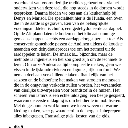
overdracht van voorouderlijke tradities gebeurt ook via het
onderwijzen van deze taal, die nog steeds in de dorpen wordt
gesproken. Daarna bieden we ons aan als keukenhulp bij
Denys en Marisol. De specialiteit hier is de Huatia, een oven
die in de aarde is gegraven. Een van de belangrijkste
voedingsmiddelen is chuño, een gedehydrateerde aardappel.
Op de Altiplano laten de bodem en het klimaat sommige
gemeenschappen slechts één aardappeloogst per jaar toe. Als
conserveringsmethode passen de Andinen tijdens de koudste
maanden een dehydratieproces toe om het zetmeel uit de
aardappelen te halen. De smaak is... bijzonder, maar de
methode is ingenieus en het zou goed zijn om de techniek te
leren. Om onze Andesmaaltijd compleet te maken, gaan we
vissen in de ijskoude rivieren en lagunes, rijk aan forel. We
nemen deel aan verschillende taken afhankelijk van het
seizoen en de behoeften: het maken van strooien matrassen
die in de omgeving verkocht zullen worden, het verzamelen
van dierlijke uitwerpselen voor brandstof in de huizen. Het
scheren van lama's is een echte uitdaging, een beetje gespierd,
waarvan de eerste uitdaging is om het dier te immobiliseren.
Met de gesponnen wol kunnen we leren weven en warme
kleding maken, zeer gewaardeerd in de bergen. Inbegrepen:
alles inbegrepen, Franstalige gids, kosten van de gids.
dia 9