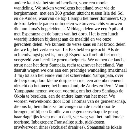
andere kant via het strand bereiken, voor een mooie
wandeling. We steken vervolgens het eiland over via de
bergkammen, met een 360 graden uitzicht tussen Isla del Sol
en de Andes, waarvan de top Llampu het meer domineert. Op
de kronkelende paden ontmoeten we onverwachts vrouwen
die hun lama's begeleiden. 's Middags delen we een Apthapi
met Esperanza en de buren van het dorp. Het is een lunch
waarbij iedereen bijdraagt aan de maaltijd en we onze
gerechten delen. We kunnen de verse kaas en het brood delen
die we bij het verlaten van La Paz hebben gekocht. Als de
ochtendvangst goed is, brengt Esperanza forel uit het meer,
vergezeld van heerlijke groentebeignets. We nemen de lancha
terug naar het dorp Sampaia, recht tegenover het eiland. Van
daaruit wagen we ons aan een prachtige wandeling (maximaal
3-4u) tot aan het einde van het schiereiland Yampupata, over
de bergkam, door kleine dorpjes en met een adembenemend
uitzicht op het meer, het binnenland, de Andes en Peru. Vanuit
Yampupata nemen we een voertuig om het dorp Santiago de
Okola te bereiken, aan de andere kant van het meer. We
worden verwelkomd door Don Thomas van de gemeenschap,
die ons bij hem thuis zal ontvangen om de nacht door te
brengen, of bij een familie van de gemeenschap die graag
haar dagelijks leven met u deelt, ver weg van het traditionele
toerisme. Inbegrepen: Franstalige gids, gidskosten,
privévervoer, diner (exclusief drankjes), Spaanstalige lokale