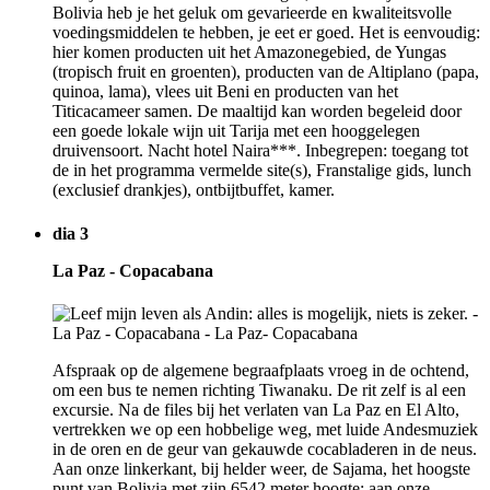
Bolivia heb je het geluk om gevarieerde en kwaliteitsvolle
voedingsmiddelen te hebben, je eet er goed. Het is eenvoudig:
hier komen producten uit het Amazonegebied, de Yungas
(tropisch fruit en groenten), producten van de Altiplano (papa,
quinoa, lama), vlees uit Beni en producten van het
Titicacameer samen. De maaltijd kan worden begeleid door
een goede lokale wijn uit Tarija met een hooggelegen
druivensoort. Nacht hotel Naira***. Inbegrepen: toegang tot
de in het programma vermelde site(s), Franstalige gids, lunch
(exclusief drankjes), ontbijtbuffet, kamer.
dia 3
La Paz - Copacabana
Afspraak op de algemene begraafplaats vroeg in de ochtend,
om een bus te nemen richting Tiwanaku. De rit zelf is al een
excursie. Na de files bij het verlaten van La Paz en El Alto,
vertrekken we op een hobbelige weg, met luide Andesmuziek
in de oren en de geur van gekauwde cocabladeren in de neus.
Aan onze linkerkant, bij helder weer, de Sajama, het hoogste
punt van Bolivia met zijn 6542 meter hoogte; aan onze