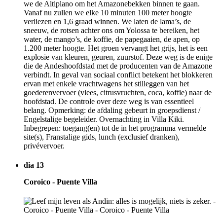
we de Altiplano om het Amazonebekken binnen te gaan.
Vanaf nu zullen we elke 10 minuten 100 meter hoogte
verliezen en 1,6 graad winnen. We laten de lama’s, de
sneeuw, de rotsen achter ons om Yolossa te bereiken, het
water, de mango’s, de koffie, de papegaaien, de apen, op
1.200 meter hoogte. Het groen vervangt het grijs, het is een
explosie van kleuren, geuren, zuurstof. Deze weg is de enige
die de Andeshoofdstad met de producenten van de Amazone
verbindt. In geval van sociaal conflict betekent het blokkeren
ervan met enkele vrachtwagens het stilleggen van het
goederenvervoer (vlees, citrusvruchten, coca, koffie) naar de
hoofdstad. De controle over deze weg is van essentieel
belang. Opmerking: de afdaling gebeurt in groepsdienst /
Engelstalige begeleider. Overnachting in Villa Kiki.
Inbegrepen: toegang(en) tot de in het programma vermelde
site(s), Franstalige gids, lunch (exclusief dranken),
privévervoer.
dia 13
Coroico - Puente Villa