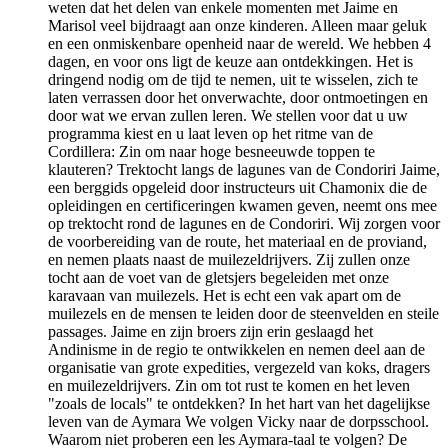
weten dat het delen van enkele momenten met Jaime en
Marisol veel bijdraagt aan onze kinderen. Alleen maar geluk
en een onmiskenbare openheid naar de wereld. We hebben 4
dagen, en voor ons ligt de keuze aan ontdekkingen. Het is
dringend nodig om de tijd te nemen, uit te wisselen, zich te
laten verrassen door het onverwachte, door ontmoetingen en
door wat we ervan zullen leren. We stellen voor dat u uw
programma kiest en u laat leven op het ritme van de
Cordillera: Zin om naar hoge besneeuwde toppen te
klauteren? Trektocht langs de lagunes van de Condoriri Jaime,
een berggids opgeleid door instructeurs uit Chamonix die de
opleidingen en certificeringen kwamen geven, neemt ons mee
op trektocht rond de lagunes en de Condoriri. Wij zorgen voor
de voorbereiding van de route, het materiaal en de proviand,
en nemen plaats naast de muilezeldrijvers. Zij zullen onze
tocht aan de voet van de gletsjers begeleiden met onze
karavaan van muilezels. Het is echt een vak apart om de
muilezels en de mensen te leiden door de steenvelden en steile
passages. Jaime en zijn broers zijn erin geslaagd het
Andinisme in de regio te ontwikkelen en nemen deel aan de
organisatie van grote expedities, vergezeld van koks, dragers
en muilezeldrijvers. Zin om tot rust te komen en het leven
"zoals de locals" te ontdekken? In het hart van het dagelijkse
leven van de Aymara We volgen Vicky naar de dorpsschool.
Waarom niet proberen een les Aymara-taal te volgen? De