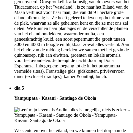
gerenoveerd. Oorspronkelijk afkomstig van de oevers van het
Titicacameer, op het "vasteland", is ze naar het Eiland van de
Maan verhuisd voor haar man, die van dit 91 hectare grote
eiland afkomstig is. Ze heeft geleerd te leven op het ritme van
de plek, waarvan ze alle geheimen kent en die ze met ons zal
delen. We kunnen haar plantages en de verschillende planten
van het eiland ontdekken, waaronder muña, een
geneeskrachtig kruid, een soort pepermunt die groeit tussen
3000 en 4000 m hoogte en blijkbaar zowat alles verlicht. Aan
het einde van de middag bereiden we samen met het gezin de
quinoasoep, rijk aan eiwitten, groenten en lokale aroma's,
voor het avondeten. Je brengt de nacht door bij Doña
Esperanza. Inbegrepen: toegang tot de in het programma
vermelde site(s), Franstalige gids, gidskosten, privévervoer,
diner (exclusief drankjes), kamer & ontbijt, lunch.
dia 5
Yampupata - Kasani - Santiago de Okola
We slenteren over het eiland, en we kunnen het dorp aan de