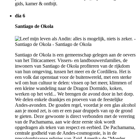
gids, kamer & ontbijt.
dia 6
Santiago de Okola
Santiago de Okola is een gemeenschap gelegen aan de oevers
van het Titicacameer. Vissers- en landbouwersfamilies, de
inwoners van Santiago de Okola profiteren van de rijkdom
van hun omgeving, tussen het meer en de Cordillera. Het is
een volk dat openstaat voor de buitenwereld, met een sterke
wil om hun cultuur te delen: vissen op het meer, klimmen of
een kleine wandeling naar de Dragon Dormido, koken,
werken op het veld... We brengen de avond door in het dorp.
We delen enkele drankjes en proeven van de feestelijke
Andes-avonden. De gouden regel, voordat je een glas alcohol
aan je mond zet, is om er een paar druppels van op de grond
te gieten. Deze gewoonte is direct verbonden met de verering
van de Pachamama, aan wie deze eerste slok wordt
opgedragen als teken van respect en eerbied. De Pachamama,
centrale godheid van de Andes-cosmogonie, is in de
precolumbiaanse religies van Zuid-Amerika de "Moeder