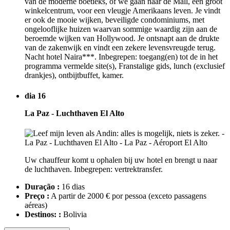
van de moderne boetieks, of we gaan naar de Mall, een groot
winkelcentrum, voor een vleugje Amerikaans leven. Je vindt
er ook de mooie wijken, beveiligde condominiums, met
ongelooflijke huizen waarvan sommige waardig zijn aan de
beroemde wijken van Hollywood. Je ontsnapt aan de drukte
van de zakenwijk en vindt een zekere levensvreugde terug.
Nacht hotel Naira***. Inbegrepen: toegang(en) tot de in het
programma vermelde site(s), Franstalige gids, lunch (exclusief
drankjes), ontbijtbuffet, kamer.
dia 16
La Paz - Luchthaven El Alto
Uw chauffeur komt u ophalen bij uw hotel en brengt u naar
de luchthaven. Inbegrepen: vertrektransfer.
Duração :
16 dias
Preço :
A partir de 2000 € por pessoa
(exceto passagens
aéreas)
Destinos: :
Bolivia