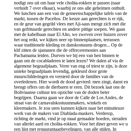
nodigt ons uit om haar vele cholita-rokken te passen (naar
verluidt 7 over elkaar), waarbij ze ons alle geheimen onthult.
We lunchen aan een van de gemeenschappelijke tafels van de
markt, tussen de Paceños. De keuze aan gerechten is er rijk,
en de geur van gegrild vlees met Aji-saus mengt zich met die
van gefrituurde gerechten en andere pittige soepen. We gaan
met de kabelbaan naar El Alto, we zweven over huizen zover
het oog reikt, we kijken neer op binnenplaatsen, terrassen
waar traditionele kleding en danskostuums drogen... Op de
klif zitten de sjamanen die de offerceremonies aan
Pachamama leiden. Durven we bij een van hen binnen te
gaan om de cocabladeren te laten lezen? We dalen af via de
algemene begraafplaats. Verre van eng of triest te zijn, is deze
unieke begraafplaats levendig, gekleurd door grote
muurschilderingen en versierd door de families van de
overledenen. Hier wordt de dood gevierd: men zingt, danst en
brengt offers om de dierbaren te eren. Dit bezoek laat ons de
Boliviaanse cultuur ten opzichte van de doden beter
begrijpen. Daarna gaan we door de Calle de Los Andes, de
straat van de carnavalskostuummakers, winkels en
kleermakers. Je zou uren kunnen kijken naar het minutieuze
werk van de makers van Diablada-maskers. Verderop,
richting de markt, vind je op maat gemaakte hoeden, sieraden
van allerlei aard en cholita-rokken. Voor het diner geven we u
een lijst met restaurantaanbevelingen, van alle stijlen. In