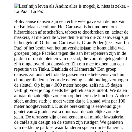
Boliviaanse dansen zijn een echte weergave van de mix van
de Boliviaanse cultuur. Het Carnaval is het moment om
hiërarchieën af te schaffen, taboes te doorbreken en, achter de
maskers, al die occulte werelden te uiten die zo aanwezig zijn
in het geloof. Of het nu Carnaval is, Gran Poder (feest van La
Paz) of het begin van het universiteitsjaar, je komt altijd wel
groepen jonge Paceños tegen die aan het repeteren zijn in de
parken of op de pleinen van de stad, die voor de gelegenheid
zijn omgetoverd tot dansvloer. Zin om mee te doen aan een
repetitie van Tinku, Diablada of Llamerada? Een groep
dansers zal ons met trots de passen en de betekenis van hun
choreografie leren. Voor de oefening is uithoudingsvermogen
de sleutel. Op bijna 4.000 meter hoogte, zelfs na 15 dagen
verblijf, voel je nog steeds het gebrek aan zuurstof. We dalen
af naar de zuidelijke zone om op het terras te lunchen. Andere
sfeer, andere stad: je moet weten dat je 1 graad wint per 100
meter hoogteverschil. Dus de berekening is eenvoudig: je
geniet van 4 graden extra door naar de zuidelijke zone te
gaan. De terrassen zijn er aangenaam en minder lawaaierig,
de cafés zijn design en de straten zijn rustiger. We genieten
van de kleine parkjes waar kinderen spelen om te flaneren,