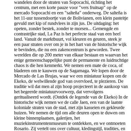
wandelen door de straten van Sopocachi, richting het
centrum, met een korte pauze voor "vers fruitsap" op de
mercado Sopocachi en een "salteña" onderweg. De salteña is
het 11-uur tussendoortje van de Bolivianen, een klein pasteitje
gevuld met kip of rundvlees in zijn jus. De uitdaging: het
opeten, zonder bestek, zonder te morsen... Gemengde en
contrastrijke stad, La Paz is het perfecte staal van een heel
land. Vanuit de marktbuurt, vol kleuren en geuren, steek je
een paar straten over om je in het hart van de historische wijk
te bevinden, die nu een zakencentrum is geworden. Twee
werelden die op 200 meter van elkaar bestaan en waarvan het
enige gemeenschappelijke punt de permanente en luidruchtige
chaos is die hen kenmerkt. We nemen een mate de coca, of
bladeren om te kauwen op de Sagarnaga. We lopen door de
Mercado de Las Brujas, waar we een miniatuur kopen om de
Ekeko, de welwillende god van overvloed, te plezieren. De
traditie wil dat men al zijn hoop projecteert in de aankoop van
het begeerde miniatuurvoorwerp, dat vervolgens
geritualiseerd wordt. (Ontdek de legende van de Ekeko) In de
historische wijk nemen we de calle Jaen, een van de laatste
koloniale straten van de stad, met zijn kasseien en gekleurde
huizen. We nemen de tijd om alle deuren open te duwen om
kleine binnenplaatsen, galerijen, het
muziekinstrumentenmuseum te ontdekken, en we ontmoeten
Rosario. Zij vertelt ons over cultuur, kledingstijl, tradities, en