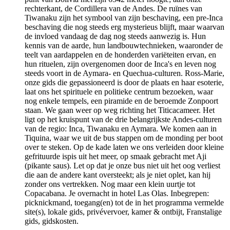
rechterkant, de Cordillera van de Andes. De ruïnes van
Tiwanaku zijn het symbool van zijn beschaving, een pre-Inca
beschaving die nog steeds erg mysterieus blijft, maar waarvan
de invloed vandaag de dag nog steeds aanwezig is. Hun
kennis van de aarde, hun landbouwtechnieken, waaronder de
teelt van aardappelen en de honderden variëteiten ervan, en
hun rituelen, zijn overgenomen door de Inca's en leven nog
steeds voort in de Aymara- en Quechua-culturen. Ross-Marie,
onze gids die gepassioneerd is door de plaats en haar esoterie,
laat ons het spirituele en politieke centrum bezoeken, waar
nog enkele tempels, een piramide en de beroemde Zonpoort
staan. We gaan weer op weg richting het Titicacameer. Het
ligt op het kruispunt van de drie belangrijkste Andes-culturen
van de regio: Inca, Tiwanaku en Aymara. We komen aan in
Tiquina, waar we uit de bus stappen om de monding per boot
over te steken. Op de kade laten we ons verleiden door kleine
gefrituurde ispis uit het meer, op smaak gebracht met Aji
(pikante saus). Let op dat je onze bus niet uit het oog verliest
die aan de andere kant oversteekt; als je niet oplet, kan hij
zonder ons vertrekken. Nog maar een klein uurtje tot
Copacabana. Je overnacht in hotel Las Olas. Inbegrepen:
picknickmand, toegang(en) tot de in het programma vermelde
site(s), lokale gids, privévervoer, kamer & ontbijt, Franstalige
gids, gidskosten.