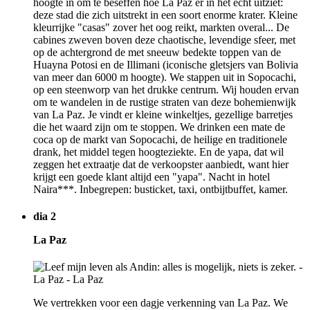
hoogte in om te beseffen hoe La Paz er in het echt uitziet:
deze stad die zich uitstrekt in een soort enorme krater. Kleine
kleurrijke "casas" zover het oog reikt, markten overal... De
cabines zweven boven deze chaotische, levendige sfeer, met
op de achtergrond de met sneeuw bedekte toppen van de
Huayna Potosi en de Illimani (iconische gletsjers van Bolivia
van meer dan 6000 m hoogte). We stappen uit in Sopocachi,
op een steenworp van het drukke centrum. Wij houden ervan
om te wandelen in de rustige straten van deze bohemienwijk
van La Paz. Je vindt er kleine winkeltjes, gezellige barretjes
die het waard zijn om te stoppen. We drinken een mate de
coca op de markt van Sopocachi, de heilige en traditionele
drank, het middel tegen hoogteziekte. En de yapa, dat wil
zeggen het extraatje dat de verkoopster aanbiedt, want hier
krijgt een goede klant altijd een "yapa". Nacht in hotel
Naira***. Inbegrepen: busticket, taxi, ontbijtbuffet, kamer.
dia 2
La Paz
We vertrekken voor een dagje verkenning van La Paz. We