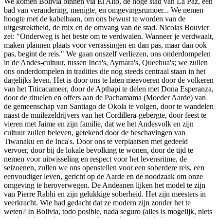
We komen Bolivia binnen via El Alto, de hoge stad van La Paz, een
bad van verandering, menigte, en omgevingsrumoer... We nemen
hoogte met de kabelbaan, om ons bewust te worden van de
uitgestrektheid, de mix en de omvang van de stad. Nicolas Bouvier
zei: "Onderweg is het beste om te verdwalen. Wanneer je verdwaalt,
maken plannen plaats voor verrassingen en dan pas, maar dan ook
pas, begint de reis." We gaan onszelf verliezen, ons onderdompelen
in de Andes-cultuur, tussen Inca's, Aymara's, Quechua's; we zullen
ons onderdompelen in tradities die nog steeds centraal staan in het
dagelijks leven. Het is door ons te laten meevoeren door de volkeren
van het Titicacameer, door de Apthapi te delen met Dona Esperanza,
door de rituelen en offers aan de Pachamama (Moeder Aarde) van
de gemeenschap van Santiago de Okola te volgen, door te wandelen
naast de muilezeldrijvers van het Cordillera-gebergte, door feest te
vieren met Jaime en zijn familie, dat we het Andesvolk en zijn
cultuur zullen beleven, getekend door de beschavingen van
Tiwanaku en de Inca's. Door ons te verplaatsen met gedeeld
vervoer, door bij de lokale bevolking te wonen, door de tijd te
nemen voor uitwisseling en respect voor het levensritme, de
seizoenen, zullen we ons openstellen voor een soberdere reis, een
eenvoudiger leven, gericht op de Aarde en de noodzaak om onze
omgeving te heroverwegen. De Andeanen lijken het model te zijn
van Pierre Rabhi en zijn gelukkige soberheid. Het zijn meesters in
veerkracht. Wie had gedacht dat ze modern zijn zonder het te
weten? In Bolivia, todo posible, nada seguro (alles is mogelijk, niets