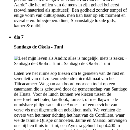
Aarde" die het milieu van de mens in zijn geheel beheerst
(zowel materieel als spiritueel). Een godheid zonder tempel of
enige vorm van cultusplaats, men kan haar op elk moment en
overal eren. Inbegrepen: diner, Spaanstalige lokale gids,
kamer & ontbijt
dia 7
Santiago de Okola - Tuni
Laten we het ruime sop kiezen om te genieten van de rust en
sereniteit van dit zo kenmerkende microklimaat van het
Titicacameer. We gaan aan boord voor een tocht op een
catamaran die is gebouwd door de gemeenschap van Santiago
de Huata. Voor de lunch kunnen we kiezen tussen de
meerforel met boter, knoflook, tomaat, of met llajwa – de
onmisbare pittige saus uit de Andes – of een ceviche van
verse vis met tijgermelk en gebakken maïs. We verlaten de
oevers van het meer richting het hart van de Cordillera, waar
we de familie Quispe ontmoeten. Jaime en Marisol ontvangen
ons bij hen thuis in Tuni, een Aymara gehucht op 4.400 m