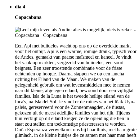
dia 4
Copacabana
Een Api met buñuelos wacht op ons op de overdekte markt
voor het ontbijt. Api is een warme, romige drank, typisch voor
de Andes, gemaakt van paarse maïsmeel en kaneel. Je vindt
het vaak op markten, vergezeld van buñuelos, een soort
beignets. Een zeer troostende combinatie voor de frisse
ochtenden op hoogte. Daarna stappen we op een lancha
richting het Eiland van de Maan. We maken van de
gelegenheid gebruik om wat levensmiddelen mee te nemen
naar dit kleine, afgelegen eiland, bewoond door een vijftigtal
families. Isla de la Luna is het tweede heilige eiland van de
Inca's, na Isla del Sol. Je vindt er de ruïnes van het Iñak Uyu-
paleis, gereserveerd voor de Zonnenmaagden, de ñustas,
gekozen uit de meest adellijke families van het rijk. Tijdens
hun verblijf op dit eiland kregen ze de opleiding die hen in
staat zou stellen om toekomstige priesteressen te worden.
Doña Esperanza verwelkomt ons bij haar thuis, met haar grote
glimlach, in de kleine huisjes die ze samen met haar man heeft