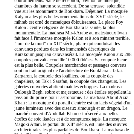
couronnements. Salle de réception, pavillon de musique,
chambres du harem se succèdent. De sa terrasse, splendide
vue sur les monuments de Boukhara. Déjeuner. La mosquée
Kalyan a les plus belles ornementations du XVI° siècle, le
mihrab est orné de mosaïques éblouissantes. La place Poy
Kalon : centre religieux de Boukhara la sainte, la plus
monumentale. La madrasa Mir-i-Arabe au majestueux Iwan
fait face à l'immense mosquée Kalon et à son minaret terrible,
"tour de la mort" du XII° siècle, phare qui conduisait les
caravanes perdues dans les immensités désertiques du
Karakoum jusqu'au caravansérail. La mosquée Kalon aux 288
coupoles pouvait accueillir 10 000 fidèles. Sa coupole bleue
est la plus belle. Coupoles marchandes et passages couverts
sont un trait original de l'architecture de Boukhara : Tak-i-
Zargaron, la coupole des joailliers, ou la coupole des
chapeliers, ou Tak-i-Sarafan, la coupole des changeurs. Les
galeries couvertes abritent maintes échoppes. La madrasa
Oulough Begh, sobre et majestueuse : des étoiles rappellent la
passion du prince pour l'astronomie. La madrasa Abdul Aziz
Khan : la mosaïque du portail d'entrée est un lacis végétal d'un
jaune lumineux avec des oiseaux simourgh et un dragon. Le
marché couvert d'Abdullah Khan est réservé aux belles
étoffes de soie ikatées et à de somptueux tapis. La mosquée
Magoki Attari, le portail du XII° siècle, est l'une des œuvres
architecturales les plus parfaites de Boukhara. La madrasa de