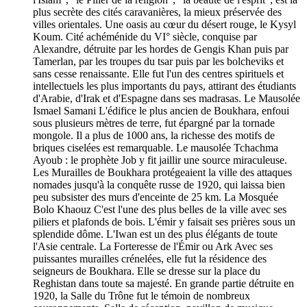
plus secrète des cités caravanières, la mieux préservée des
villes orientales. Une oasis au cœur du désert rouge, le Kysyl
Koum. Cité achéménide du VI° siècle, conquise par
Alexandre, détruite par les hordes de Gengis Khan puis par
Tamerlan, par les troupes du tsar puis par les bolcheviks et
sans cesse renaissante. Elle fut l'un des centres spirituels et
intellectuels les plus importants du pays, attirant des étudiants
d'Arabie, d'Irak et d'Espagne dans ses madrasas. Le Mausolée
Ismael Samani L'édifice le plus ancien de Boukhara, enfoui
sous plusieurs mètres de terre, fut épargné par la tornade
mongole. Il a plus de 1000 ans, la richesse des motifs de
briques ciselées est remarquable. Le mausolée Tchachma
Ayoub : le prophète Job y fit jaillir une source miraculeuse.
Les Murailles de Boukhara protégeaient la ville des attaques
nomades jusqu'à la conquête russe de 1920, qui laissa bien
peu subsister des murs d'enceinte de 25 km. La Mosquée
Bolo Khaouz C'est l'une des plus belles de la ville avec ses
piliers et plafonds de bois. L'émir y faisait ses prières sous un
splendide dôme. L'Iwan est un des plus élégants de toute
l'Asie centrale. La Forteresse de l'Émir ou Ark Avec ses
puissantes murailles crénelées, elle fut la résidence des
seigneurs de Boukhara. Elle se dresse sur la place du
Reghistan dans toute sa majesté. En grande partie détruite en
1920, la Salle du Trône fut le témoin de nombreux