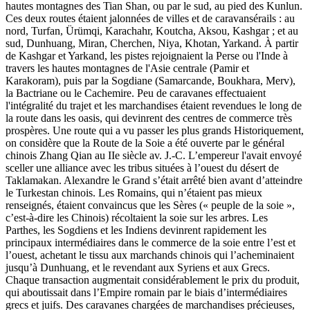
hautes montagnes des Tian Shan, ou par le sud, au pied des Kunlun.
Ces deux routes étaient jalonnées de villes et de caravansérails : au
nord, Turfan, Ürümqi, Karachahr, Koutcha, Aksou, Kashgar ; et au
sud, Dunhuang, Miran, Cherchen, Niya, Khotan, Yarkand. À partir
de Kashgar et Yarkand, les pistes rejoignaient la Perse ou l'Inde à
travers les hautes montagnes de l'Asie centrale (Pamir et
Karakoram), puis par la Sogdiane (Samarcande, Boukhara, Merv),
la Bactriane ou le Cachemire. Peu de caravanes effectuaient
l'intégralité du trajet et les marchandises étaient revendues le long de
la route dans les oasis, qui devinrent des centres de commerce très
prospères. Une route qui a vu passer les plus grands Historiquement,
on considère que la Route de la Soie a été ouverte par le général
chinois Zhang Qian au IIe siècle av. J.-C. L’empereur l'avait envoyé
sceller une alliance avec les tribus situées à l’ouest du désert de
Taklamakan. Alexandre le Grand s’était arrêté bien avant d’atteindre
le Turkestan chinois. Les Romains, qui n’étaient pas mieux
renseignés, étaient convaincus que les Sères (« peuple de la soie »,
c’est-à-dire les Chinois) récoltaient la soie sur les arbres. Les
Parthes, les Sogdiens et les Indiens devinrent rapidement les
principaux intermédiaires dans le commerce de la soie entre l’est et
l’ouest, achetant le tissu aux marchands chinois qui l’acheminaient
jusqu’à Dunhuang, et le revendant aux Syriens et aux Grecs.
Chaque transaction augmentait considérablement le prix du produit,
qui aboutissait dans l’Empire romain par le biais d’intermédiaires
grecs et juifs. Des caravanes chargées de marchandises précieuses,