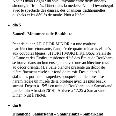
Nadir Divan Beghi : un soleil rayonne entre deux oiseaux
simourgh affrontés. Dîner dans la médersa Nodir Dévanbegui
avec le spectacle des danses, des chansons traditionnelles
ouzbeks et les défilés de mode. Nuit à l’hôtel.
dia 5
Samedi. Monuments de Boukhara.
Petit déjeuner. LE CHOR MINOR est une madrasa
d'architecture étonnante, flanquée de quatre minarets élancés
aux coupoles bleues. SITORI I MOKHI KHOSA, Palais de
la Lune et des Étoiles, résidence d'été des Émirs de Boukhara,
se trouve dans un immense parc, avec une architecture russe
au décor oriental ! La Salle blanche présente un décor de
plâtre finement ciselé sur fond de miroir. Des niches à
stalactites portent de superbes bouquets multicolores. Le
harem recèle un musée de la broderie avec les plus beaux
suzani. Départ à 15:51 en train de Boukhara pour Samarkand
par le train Afrosiab 761Ф. Arrivée à 17:25 à Samarkand.
Dîner. Nuit à l’hôtel.
dia 6
Dimanche. Samarkand – Shakhrisabz - Samarkand