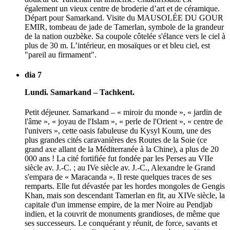
également un vieux centre de broderie d’art et de céramique.
Départ pour Samarkand. Visite du MAUSOLÉE DU GOUR
EMIR, tombeau de jade de Tamerlan, symbole de la grandeur
de la nation ouzbèke. Sa coupole côtelée s'élance vers le ciel à
plus de 30 m. L’intérieur, en mosaïques or et bleu ciel, est
"pareil au firmament".
dia 7
Lundi. Samarkand – Tachkent.
Petit déjeuner. Samarkand – « miroir du monde », « jardin de
l'âme », « joyau de l'Islam », « perle de l'Orient », « centre de
l'univers », cette oasis fabuleuse du Kysyl Koum, une des
plus grandes cités caravanières des Routes de la Soie (ce
grand axe allant de la Méditerranée à la Chine), a plus de 20
000 ans ! La cité fortifiée fut fondée par les Perses au VIIe
siècle av. J.-C. ; au IVe siècle av. J.-C., Alexandre le Grand
s'empara de « Maracanda ». Il reste quelques traces de ses
remparts. Elle fut dévastée par les hordes mongoles de Gengis
Khan, mais son descendant Tamerlan en fit, au XIVe siècle, la
capitale d'un immense empire, de la mer Noire au Pendjab
indien, et la couvrit de monuments grandioses, de même que
ses successeurs. Le conquérant y réunit, de force, savants et