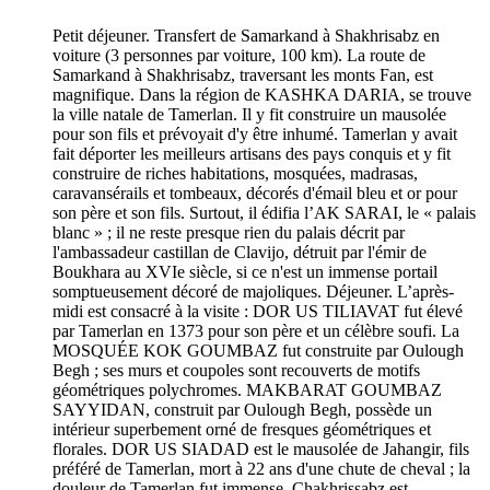
Petit déjeuner. Transfert de Samarkand à Shakhrisabz en
voiture (3 personnes par voiture, 100 km). La route de
Samarkand à Shakhrisabz, traversant les monts Fan, est
magnifique. Dans la région de KASHKA DARIA, se trouve
la ville natale de Tamerlan. Il y fit construire un mausolée
pour son fils et prévoyait d'y être inhumé. Tamerlan y avait
fait déporter les meilleurs artisans des pays conquis et y fit
construire de riches habitations, mosquées, madrasas,
caravansérails et tombeaux, décorés d'émail bleu et or pour
son père et son fils. Surtout, il édifia l’AK SARAI, le « palais
blanc » ; il ne reste presque rien du palais décrit par
l'ambassadeur castillan de Clavijo, détruit par l'émir de
Boukhara au XVIe siècle, si ce n'est un immense portail
somptueusement décoré de majoliques. Déjeuner. L’après-
midi est consacré à la visite : DOR US TILIAVAT fut élevé
par Tamerlan en 1373 pour son père et un célèbre soufi. La
MOSQUÉE KOK GOUMBAZ fut construite par Oulough
Begh ; ses murs et coupoles sont recouverts de motifs
géométriques polychromes. MAKBARAT GOUMBAZ
SAYYIDAN, construit par Oulough Begh, possède un
intérieur superbement orné de fresques géométriques et
florales. DOR US SIADAD est le mausolée de Jahangir, fils
préféré de Tamerlan, mort à 22 ans d'une chute de cheval ; la
douleur de Tamerlan fut immense. Chakhrissabz est