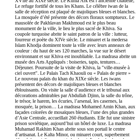
XVIIe au XIXe siècle. Le Kunia Ark est l’ancienne citadelle,
Le refuge fortifié de tous les Khans. Le célèbre iwan de la
salle de réception est plaqué de majoliques bleues et blanches.
La mosquée d’été présente des décors floraux somptueux. Le
mausolée de Pakhlavan Makhmoud est le plus beau
monument de la ville, le lieu le plus sacré de Khiva. Sa
coupole turquoise abrite le saint patron de la ville : lutteur,
fourreur et poète du XIVe siècle. Le minaret et la medersa
Islam Khodja dominent toute la ville avec leurs anneaux de
couleur : du haut de ses 120 marches, la vue sur le désert
environnant et sur Khiva est inoubliable. La madrasa abrite un
musée des Arts Appliqués : boiseries, tapis, tentures…
Déjeuner. Poursuite de la visite de Khiva, la "ville-musée à
ciel ouvert". Le Palais Tach Khaouli ou « Palais de pierre »
Le nouveau palais du khan du XIXe siècle. Les iwans
présentent des décors de majoliques bleues et blanches
éblouissants. On visite la salle d’audience et le tribunal aux
décorations admirables par Abdullah Djinn, la salle du trône,
le trésor, le harem, les écuries, l’arsenal, les casernes, la
mosquée, la prison… La madrasa Mohamed Amin Khan, aux
façades colorées de mosaïques bleues, l’une des plus grandes
d’Asie Centrale, accueillait 260 étudiants. Elle fut une sinistre
prison soviétique, aujourd’hui un hôtel de luxe. La madrasa
Muhamad Rakhim Khan abrite sous son portail le centre
d’artisanat. Le Kalta Minor, ou minaret court, superbement