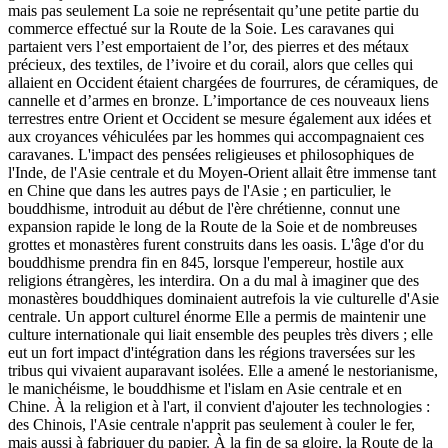
mais pas seulement La soie ne représentait qu’une petite partie du
commerce effectué sur la Route de la Soie. Les caravanes qui
partaient vers l’est emportaient de l’or, des pierres et des métaux
précieux, des textiles, de l’ivoire et du corail, alors que celles qui
allaient en Occident étaient chargées de fourrures, de céramiques, de
cannelle et d’armes en bronze. L’importance de ces nouveaux liens
terrestres entre Orient et Occident se mesure également aux idées et
aux croyances véhiculées par les hommes qui accompagnaient ces
caravanes. L'impact des pensées religieuses et philosophiques de
l'Inde, de l'Asie centrale et du Moyen-Orient allait être immense tant
en Chine que dans les autres pays de l'Asie ; en particulier, le
bouddhisme, introduit au début de l'ère chrétienne, connut une
expansion rapide le long de la Route de la Soie et de nombreuses
grottes et monastères furent construits dans les oasis. L'âge d'or du
bouddhisme prendra fin en 845, lorsque l'empereur, hostile aux
religions étrangères, les interdira. On a du mal à imaginer que des
monastères bouddhiques dominaient autrefois la vie culturelle d'Asie
centrale. Un apport culturel énorme Elle a permis de maintenir une
culture internationale qui liait ensemble des peuples très divers ; elle
eut un fort impact d'intégration dans les régions traversées sur les
tribus qui vivaient auparavant isolées. Elle a amené le nestorianisme,
le manichéisme, le bouddhisme et l'islam en Asie centrale et en
Chine. À la religion et à l'art, il convient d'ajouter les technologies :
des Chinois, l'Asie centrale n'apprit pas seulement à couler le fer,
mais aussi à fabriquer du papier. À la fin de sa gloire, la Route de la