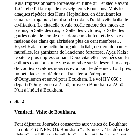
Kala Impressionnante forteresse en ruine du 1er siècle avant
J.-C., elle fut la capitale des seigneurs Kouchans. Mais les
attaques répétées des Huns Hephtalites, en détruisant les
canaux d'irrigation, firent sombrer dans l'oubli cette brillante
civilisation. La citadelle royale recèle encore des traces de
jardins, la Salle des rois, la Salle des victoires, la Salle des
gardes noirs, le temple des adorateurs du feu, et de vastes
maisons des clans qui abritaient plus de cent membres…
Kyzyl Kala : une petite bourgade abritait, derrière de hautes
murailles, les garnisons de l'ancienne forteresse. Ayaz Kala :
le site le plus impressionnant Deux citadelles perchées sur les
collines d'où l'on a une vue admirable sur le désert. Un camp
de yourtes kazakhes nous recevra pour le déjeuner. Tout près,
un petit lac est ourlé de sel. Transfert à l’aéroport
d’Ourguentch et envol pour Boukhara. Le vol HY 058 :
départ d’Ourguentch à 21:50, arrivée à Boukhara à 22:50.
Nuit à l'hôtel à Boukhara.
dia 4
Vendredi. Visite de Boukhara.
Petit déjeuner. Journées consacrées aux visites de Boukhara
"la noble" (UNESCO). Boukhara "la Sainte" : "Le dôme de
l'Islam", "le Pilier de la religion", "la beauté de l'esprit", est la