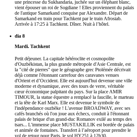
une princesse du Sukhandaria, juchée sur un éléphant blanc,
vient épouser un roi de Sogdiane ! Elles proviennent du palais
de l'antique Samarkand conquise par Alexandre. Départ de
Samarkand en train pour Tachkent par le train Afrosiab.
Arrivée à 17:25 à Tachkent. Dîner. Nuit à l’hôtel.
dia 8
Mardi. Tachkent
Petit déjeuner. La capitale hétéroclite et cosmopolite
d'Ouzbékistan, la plus grande métropole d'Asie Centrale, est
la "cité de pierres" que le géographe grec Ptolémée décrivait
déjà comme l'étonnant carrefour des caravanes venues
d'Orient et d’Occident. Elle est aujourd'hui devenue une ville
moderne et dynamique, avec des tours de verre, véritable
cœur économique palpitant du pays. Sur la place AMIR
TIMOUR, la statue équestre a remplacé la faucille, le marteau
et la tête de Karl Marx. Elle est devenue le symbole de
l'indépendance ouzbèke ! L'avenue BROADWAY, avec ses
cafés branchés où l'on joue aux échecs, conduit à l'étonnant
palais de brique d'un grand-duc Romanov exilé au temps des
tsars... L'immense place MUSTAKILLIK est bordée de palais
et animée de fontaines. Transfert à l’aéroport pour prendre le
vol de retour pour Paris, le vol HY251 à 12h30.