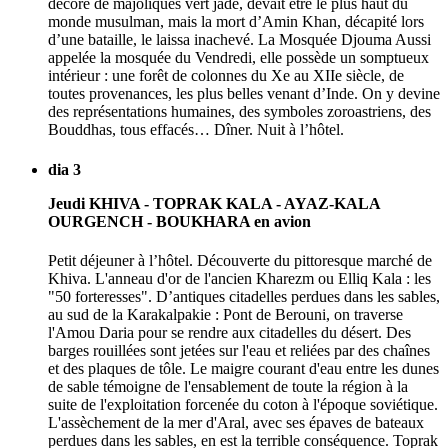
décoré de majoliques vert jade, devait être le plus haut du
monde musulman, mais la mort d’Amin Khan, décapité lors
d’une bataille, le laissa inachevé. La Mosquée Djouma Aussi
appelée la mosquée du Vendredi, elle possède un somptueux
intérieur : une forêt de colonnes du Xe au XIIe siècle, de
toutes provenances, les plus belles venant d’Inde. On y devine
des représentations humaines, des symboles zoroastriens, des
Bouddhas, tous effacés… Dîner. Nuit à l’hôtel.
dia 3
Jeudi KHIVA - TOPRAK KALA - AYAZ-KALA
OURGENCH - BOUKHARA en avion
Petit déjeuner à l’hôtel. Découverte du pittoresque marché de
Khiva. L'anneau d'or de l'ancien Kharezm ou Elliq Kala : les
"50 forteresses". D’antiques citadelles perdues dans les sables,
au sud de la Karakalpakie : Pont de Berouni, on traverse
l'Amou Daria pour se rendre aux citadelles du désert. Des
barges rouillées sont jetées sur l'eau et reliées par des chaînes
et des plaques de tôle. Le maigre courant d'eau entre les dunes
de sable témoigne de l'ensablement de toute la région à la
suite de l'exploitation forcenée du coton à l'époque soviétique.
L'assèchement de la mer d'Aral, avec ses épaves de bateaux
perdues dans les sables, en est la terrible conséquence. Toprak