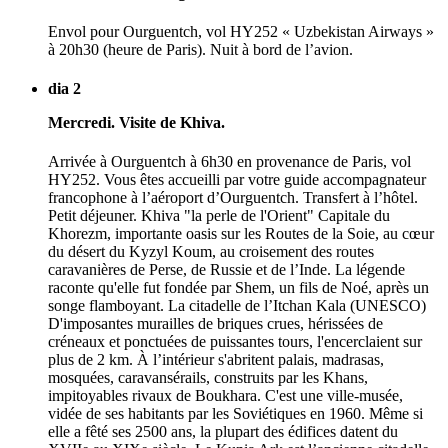
Envol pour Ourguentch, vol HY252 « Uzbekistan Airways »
à 20h30 (heure de Paris). Nuit à bord de l’avion.
dia 2
Mercredi. Visite de Khiva.
Arrivée à Ourguentch à 6h30 en provenance de Paris, vol
HY252. Vous êtes accueilli par votre guide accompagnateur
francophone à l’aéroport d’Ourguentch. Transfert à l’hôtel.
Petit déjeuner. Khiva "la perle de l'Orient" Capitale du
Khorezm, importante oasis sur les Routes de la Soie, au cœur
du désert du Kyzyl Koum, au croisement des routes
caravanières de Perse, de Russie et de l’Inde. La légende
raconte qu'elle fut fondée par Shem, un fils de Noé, après un
songe flamboyant. La citadelle de l’Itchan Kala (UNESCO)
D'imposantes murailles de briques crues, hérissées de
créneaux et ponctuées de puissantes tours, l'encerclaient sur
plus de 2 km. À l’intérieur s'abritent palais, madrasas,
mosquées, caravansérails, construits par les Khans,
impitoyables rivaux de Boukhara. C'est une ville-musée,
vidée de ses habitants par les Soviétiques en 1960. Même si
elle a fêté ses 2500 ans, la plupart des édifices datent du