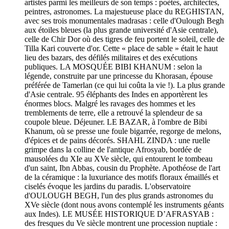
artistes parmi les meilleurs de son temps : poètes, architectes,
peintres, astronomes. La majestueuse place du REGHISTAN,
avec ses trois monumentales madrasas : celle d'Oulough Begh
aux étoiles bleues (la plus grande université d'Asie centrale),
celle de Chir Dor où des tigres de feu portent le soleil, celle de
Tilla Kari couverte d'or. Cette « place de sable » était le haut
lieu des bazars, des défilés militaires et des exécutions
publiques. LA MOSQUÉE BIBI KHANUM : selon la
légende, construite par une princesse du Khorasan, épouse
préférée de Tamerlan (ce qui lui coûta la vie !). La plus grande
d'Asie centrale. 95 éléphants des Indes en apportèrent les
énormes blocs. Malgré les ravages des hommes et les
tremblements de terre, elle a retrouvé la splendeur de sa
coupole bleue. Déjeuner. LE BAZAR, à l'ombre de Bibi
Khanum, où se presse une foule bigarrée, regorge de melons,
d'épices et de pains décorés. SHAHL ZINDA : une ruelle
grimpe dans la colline de l'antique Afrosyab, bordée de
mausolées du XIe au XVe siècle, qui entourent le tombeau
d'un saint, Ibn Abbas, cousin du Prophète. Apothéose de l'art
de la céramique : la luxuriance des motifs floraux émaillés et
ciselés évoque les jardins du paradis. L'observatoire
d'OULOUGH BEGH, l'un des plus grands astronomes du
XVe siècle (dont nous avons contemplé les instruments géants
aux Indes). LE MUSÉE HISTORIQUE D’AFRASYAB :
des fresques du Ve siècle montrent une procession nuptiale :