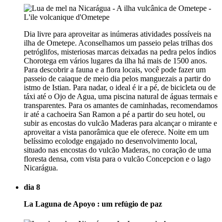
Dia livre para aproveitar as inúmeras atividades possíveis na
ilha de Ometepe. Aconselhamos um passeio pelas trilhas dos
petróglifos, misteriosas marcas deixadas na pedra pelos índios
Chorotega em vários lugares da ilha há mais de 1500 anos.
Para descobrir a fauna e a flora locais, você pode fazer um
passeio de caiaque de meio dia pelos manguezais a partir do
istmo de Istian. Para nadar, o ideal é ir a pé, de bicicleta ou de
táxi até o Ojo de Agua, uma piscina natural de águas termais e
transparentes. Para os amantes de caminhadas, recomendamos
ir até a cachoeira San Ramon a pé a partir do seu hotel, ou
subir as encostas do vulcão Maderas para alcançar o mirante e
aproveitar a vista panorâmica que ele oferece. Noite em um
belíssimo ecolodge engajado no desenvolvimento local,
situado nas encostas do vulcão Maderas, no coração de uma
floresta densa, com vista para o vulcão Concepcion e o lago
Nicarágua.
dia 8
La Laguna de Apoyo : um refúgio de paz