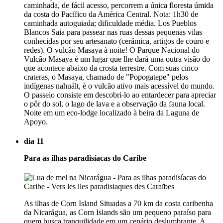
caminhada, de fácil acesso, percorrem a única floresta úmida
da costa do Pacífico da América Central. Nota: 1h30 de
caminhada autoguiada; dificuldade média. Los Pueblos
Blancos Saia para passear nas ruas dessas pequenas vilas
conhecidas por seu artesanato (cerâmica, artigos de couro e
redes). O vulcão Masaya à noite! O Parque Nacional do
Vulcão Masaya é um lugar que lhe dará uma outra visão do
que acontece abaixo da crosta terrestre. Com suas cinco
crateras, o Masaya, chamado de "Popogatepe" pelos
indígenas nahuált, é o vulcão ativo mais acessível do mundo.
O passeio consiste em descobri-lo ao entardecer para apreciar
o pôr do sol, o lago de lava e a observação da fauna local.
Noite em um eco-lodge localizado à beira da Laguna de
Apoyo.
dia 11
Para as ilhas paradisíacas do Caribe
As ilhas de Corn Island Situadas a 70 km da costa caribenha
da Nicarágua, as Corn Islands são um pequeno paraíso para
quem busca tranquilidade em um cenário deslumbrante. A