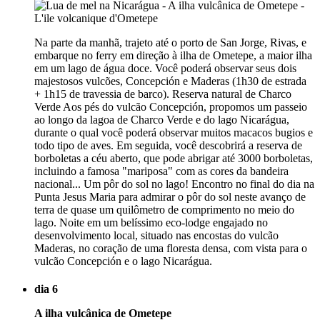
Na parte da manhã, trajeto até o porto de San Jorge, Rivas, e
embarque no ferry em direção à ilha de Ometepe, a maior ilha
em um lago de água doce. Você poderá observar seus dois
majestosos vulcões, Concepción e Maderas (1h30 de estrada
+ 1h15 de travessia de barco). Reserva natural de Charco
Verde Aos pés do vulcão Concepción, propomos um passeio
ao longo da lagoa de Charco Verde e do lago Nicarágua,
durante o qual você poderá observar muitos macacos bugios e
todo tipo de aves. Em seguida, você descobrirá a reserva de
borboletas a céu aberto, que pode abrigar até 3000 borboletas,
incluindo a famosa "mariposa" com as cores da bandeira
nacional... Um pôr do sol no lago! Encontro no final do dia na
Punta Jesus Maria para admirar o pôr do sol neste avanço de
terra de quase um quilômetro de comprimento no meio do
lago. Noite em um belíssimo eco-lodge engajado no
desenvolvimento local, situado nas encostas do vulcão
Maderas, no coração de uma floresta densa, com vista para o
vulcão Concepción e o lago Nicarágua.
dia 6
A ilha vulcânica de Ometepe