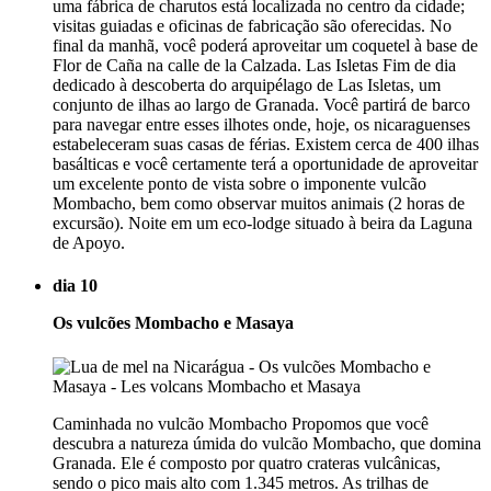
uma fábrica de charutos está localizada no centro da cidade;
visitas guiadas e oficinas de fabricação são oferecidas. No
final da manhã, você poderá aproveitar um coquetel à base de
Flor de Caña na calle de la Calzada. Las Isletas Fim de dia
dedicado à descoberta do arquipélago de Las Isletas, um
conjunto de ilhas ao largo de Granada. Você partirá de barco
para navegar entre esses ilhotes onde, hoje, os nicaraguenses
estabeleceram suas casas de férias. Existem cerca de 400 ilhas
basálticas e você certamente terá a oportunidade de aproveitar
um excelente ponto de vista sobre o imponente vulcão
Mombacho, bem como observar muitos animais (2 horas de
excursão). Noite em um eco-lodge situado à beira da Laguna
de Apoyo.
dia 10
Os vulcões Mombacho e Masaya
Caminhada no vulcão Mombacho Propomos que você
descubra a natureza úmida do vulcão Mombacho, que domina
Granada. Ele é composto por quatro crateras vulcânicas,
sendo o pico mais alto com 1.345 metros. As trilhas de