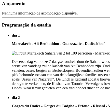
Alojamento
Nenhuma informação de acomodação disponível
Programação da estadia
dia 1
Marrakech - Ait Benhaddou - Ouarzazate - Dadès-kloof
De eerste dag van onze 7-daagse rondreis door de Sahara-woe
eerste van vandaag zal de kasbah van Ait Benhaddou zijn. Onde
valleien, oases, bergen en Berberdorpen. Bovendien zullen we 
plek behoorde toe aan een van de belangrijkste families tussen
zoals "Jezus van Nazareth". De lunch is gepland zodat u hierva
de regio te verkennen, de Kasbah van Taourirt. Vervolgens bez
Dadès, waar u zult genieten van een traditioneel diner en de nac
dia 2
Gorges du Dadès - Gorges du Todgha - Erfoud - Rissani -