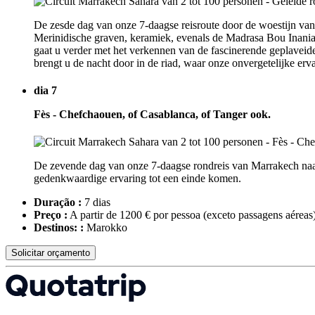
De zesde dag van onze 7-daagse reisroute door de woestijn vanu
Merinidische graven, keramiek, evenals de Madrasa Bou Inania 
gaat u verder met het verkennen van de fascinerende geplaveide
brengt u de nacht door in de riad, waar onze onvergetelijke erva
dia 7
Fès - Chefchaouen, of Casablanca, of Tanger ook.
De zevende dag van onze 7-daagse rondreis van Marrakech naar 
gedenkwaardige ervaring tot een einde komen.
Duração :
7 dias
Preço :
A partir de 1200 € por pessoa
(exceto passagens aéreas
Destinos: :
Marokko
Solicitar orçamento