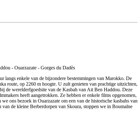
our langs enkele van de bijzondere bestemmingen van Marokko. De
a route, op 2260 m hoogte. U zult genieten van prachtige uitzichten,
t bij de werelderfgoedsite van de Kasbah van Ait Ben Haddou. Deze
l filmmakers heeft aangetrokken. Ze hebben er enkele films opgenomen,
tten we ons bezoek in Ouarzazate om een van de historische kasbahs van
eren van de kleine Berberdorpen van Skoura, stoppen we in Boumalne