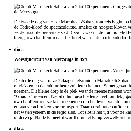
De tweede dag van onze Marrakech-Sahara rondreis begint na 
de Todra-kloof, de spectaculairste, smalste en hoogste kloven 
verder naar de beroemde stad Rissani, waar u de traditionele 
brengt uw chauffeur u naar het hotel waar u de nacht zult door
dia 3
Woestijncircuit van Merzouga in 4x4
De derde dag van onze 7-daagse reisroute in Marrakech Sahara, 
ontdekken en de cultuur beter zult leren kennen. Samengevat, 
noemen. Dit kleine dorp is de plek waar de meeste mensen wone
"Gnaoua" noemen. Nadat u hun geschiedenis heeft ontdekt, gaat 
uw chauffeur u deze keer meenemen om het leven van de nomad
en wat ze gebruiken voor transport. Daarna zal uw chauffeur u 
het watersysteem in de regio zien. Tot slot is het tijd voor d
onderweg. Na de kameelrit wordt u in het kamp verwelkomd met 
dia 4