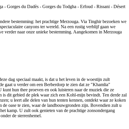
ondere bestemming: het prachtige Merzouga. Via Tinghir bezoeken we
pectaculaire canyons ter wereld. Na een rustig verblijf gaan we
aan we verder naar onze unieke bestemming. Aangekomen in Merzouga
e dag speciaal maakt, is dat u het leven in de woestijn zult
ede gaat u verder om een Berberdorp te zien dat ze "Khamlia"
 kunt hun thee proeven en ook luisteren naar de muziek die ze
 is dit gebied de plek waar zich een Kohl-mijn bevindt. Ten derde zal
; u leert alle delen van hun tenten kennen, ontdekt waar ze koken
 om de oase te zien, waar de landbouwgronden zijn. Bovendien zult u
ar het kamp. U zult ook genieten van de prachtige zonsondergang
 onder de sterrenhemel.