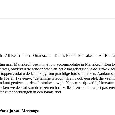
stijn naar Marrakech begint met uw accommodatie in Marrakech. Een t
rweg ontdekt u de schoonheid van het Atlasgebergte via de Tizi-n-Tichk
stoppen zodat u de kans krijgt om prachtige foto's te maken. Aankoms
 de 16e en 17e eeuw, "de familie Glaoui". Het is ook een plek die vee
n kunt genieten in deze historische wijk. Na een rustig verblijf herva
oeken we de stad van de rozen en haar vallei. Ten slotte, na het pass
ht zult doorbrengen in een lokale riad.
 Woestijn van Merzouga