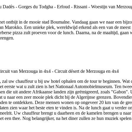
het ontbijt in de mooie stad Boumalne. Vandaag gaan we naar een bijz
van Marokko. Een unieke plek, wereldwijd erkend als een van de meest s
Berberse pizza zult proeven voor de lunch. Daarna, na de maaltijd, g
brengen.
zal uw chauffeur u bij uw hotel ophalen om de tour te beginnen. Wat dez
het eerste wat u zult zien is het Nationaal Automobielmuseum. Ten twe
n die uit andere Afrikaanse landen zijn geëmigreerd, zoals "Gabon". U
u naar een zeer mooie plek dicht bij de Algerijnse grenzen. Bovendien
en te ontdekken. Deze mensen wonen op ongeveer 20 km van de grenzen
laten zien waar het beste eten te vinden is. Na de lunch gaat u verder
e kameelrit. Uw chauffeur brengt u daarheen en de kamelen brengen u na
een thee. Nog belangrijker, na het diner zullen ze hun muziek spelen