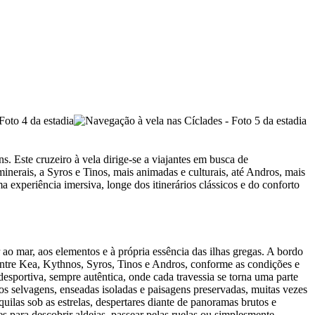
. Este cruzeiro à vela dirige-se a viajantes em busca de
nerais, a Syros e Tinos, mais animadas e culturais, até Andros, mais
 experiência imersiva, longe dos itinerários clássicos e do conforto
 ao mar, aos elementos e à própria essência das ilhas gregas. A bordo
entre Kea, Kythnos, Syros, Tinos e Andros, conforme as condições e
desportiva, sempre autêntica, onde cada travessia se torna uma parte
ros selvagens, enseadas isoladas e paisagens preservadas, muitas vezes
uilas sob as estrelas, despertares diante de panoramas brutos e
s para descobrir aldeias, passear pelas ruelas ou simplesmente