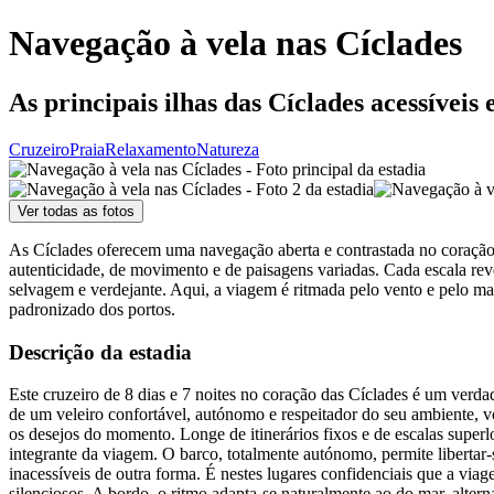
Navegação à vela nas Cíclades
As principais ilhas das Cíclades acessíveis 
Cruzeiro
Praia
Relaxamento
Natureza
Ver todas as fotos
As Cíclades oferecem uma navegação aberta e contrastada no coração do
autenticidade, de movimento e de paisagens variadas. Cada escala rev
selvagem e verdejante. Aqui, a viagem é ritmada pelo vento e pelo mar
padronizado dos portos.
Descrição da estadia
Este cruzeiro de 8 dias e 7 noites no coração das Cíclades é um verdad
de um veleiro confortável, autónomo e respeitador do seu ambiente, 
os desejos do momento. Longe de itinerários fixos e de escalas superl
integrante da viagem. O barco, totalmente autónomo, permite libertar-
inacessíveis de outra forma. É nestes lugares confidenciais que a viag
silenciosos. A bordo, o ritmo adapta-se naturalmente ao do mar, alter