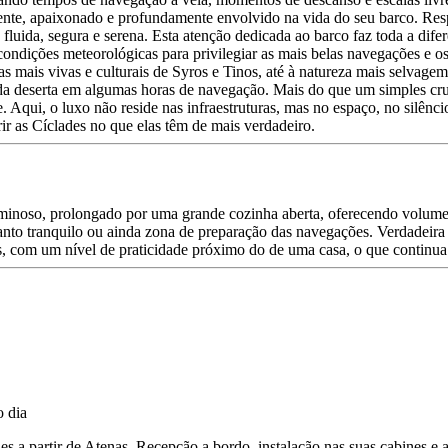
dente, apaixonado e profundamente envolvido na vida do seu barco. Res
luida, segura e serena. Esta atenção dedicada ao barco faz toda a dife
ondições meteorológicas para privilegiar as mais belas navegações e o
 mais vivas e culturais de Syros e Tinos, até à natureza mais selvagem
da deserta em algumas horas de navegação. Mais do que um simples cruz
te. Aqui, o luxo não reside nas infraestruturas, mas no espaço, no silê
ir as Cíclades no que elas têm de mais verdadeiro.
luminoso, prolongado por uma grande cozinha aberta, oferecendo volumes 
canto tranquilo ou ainda zona de preparação das navegações. Verdadeir
, com um nível de praticidade próximo do de uma casa, o que continua 
es a partir de Atenas. Recepção a bordo, instalação nas suas cabines e