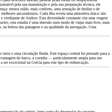
ponsável pela sua manutenção e pela sua preparação técnica, ele
rença: menos ruído, mais conforto, uma sensação de deslize e de
s melhores ancoradouros. Cada ilha revela uma atmosfera única: das
 e verdejante de Andros. Esta diversidade constante cria uma viagem
eiro, esta estadia é uma imersão num modo de viajar mais livre, mais
ncio, na beleza das paisagens e na qualidade da navegação. Uma
raros e uma circulação fluida. Este espaço central foi pensado para a
a vantagem do barco, a cozinha — particularmente ampla para um
a ser excecional na Grécia para este tipo de embarcação.
 apresentação do veleiro, bem como do desenrolar do cruzeiro.