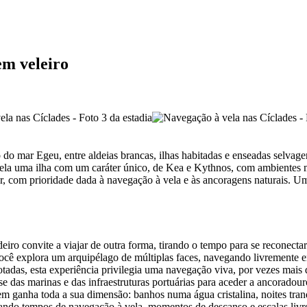
em veleiro
 mar Egeu, entre aldeias brancas, ilhas habitadas e enseadas selvagens
ela uma ilha com um caráter único, de Kea e Kythnos, com ambientes mi
, com prioridade dada à navegação à vela e às ancoragens naturais. Uma
eiro convite a viajar de outra forma, tirando o tempo para se reconectar
você explora um arquipélago de múltiplas faces, navegando livremente 
otadas, esta experiência privilegia uma navegação viva, por vezes mais 
se das marinas e das infraestruturas portuárias para aceder a ancoradou
em ganha toda a sua dimensão: banhos numa água cristalina, noites tranq
nando tempos de navegação à vela, momentos de descanso e escalas livre