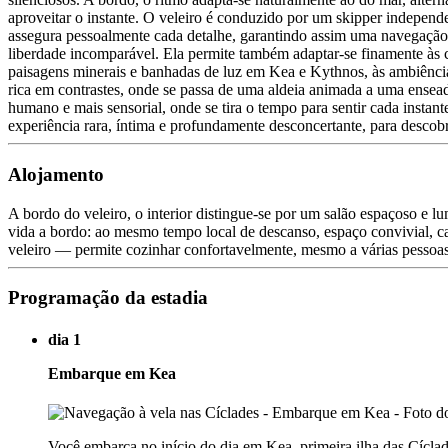
aproveitar o instante. O veleiro é conduzido por um skipper indepen
assegura pessoalmente cada detalhe, garantindo assim uma navegação f
liberdade incomparável. Ela permite também adaptar-se finamente às c
paisagens minerais e banhadas de luz em Kea e Kythnos, às ambiências
rica em contrastes, onde se passa de uma aldeia animada a uma ensea
humano e mais sensorial, onde se tira o tempo para sentir cada instan
experiência rara, íntima e profundamente desconcertante, para descobr
Alojamento
A bordo do veleiro, o interior distingue-se por um salão espaçoso e 
vida a bordo: ao mesmo tempo local de descanso, espaço convivial, 
veleiro — permite cozinhar confortavelmente, mesmo a várias pessoas
Programação da estadia
dia 1
Embarque em Kea
Você embarca no início do dia em Kea, primeira ilha das Cíclad