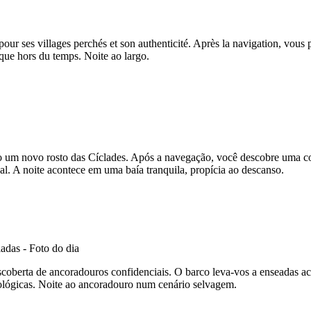
our ses villages perchés et son authenticité. Après la navigation, vous p
sque hors du temps. Noite ao largo.
 um novo rosto das Cíclades. Após a navegação, você descobre uma cos
al. A noite acontece em uma baía tranquila, propícia ao descanso.
coberta de ancoradouros confidenciais. O barco leva-vos a enseadas ace
rológicas. Noite ao ancoradouro num cenário selvagem.