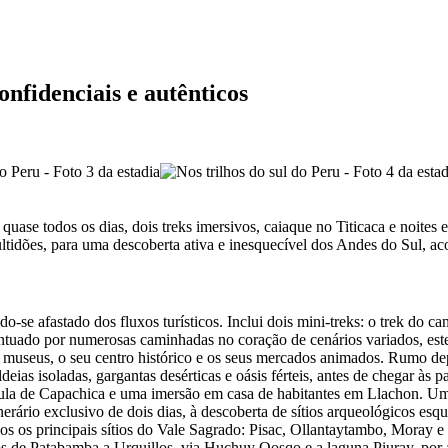
nfidenciais e autênticos
 quase todos os dias, dois treks imersivos, caiaque no Titicaca e noite
multidões, para uma descoberta ativa e inesquecível dos Andes do Sul,
o-se afastado dos fluxos turísticos. Inclui dois mini-treks: o trek do
tuado por numerosas caminhadas no coração de cenários variados, este it
museus, o seu centro histórico e os seus mercados animados. Rumo depo
eias isoladas, gargantas desérticas e oásis férteis, antes de chegar às 
sula de Capachica e uma imersão em casa de habitantes em Llachon. Uma
inerário exclusivo de dois dias, à descoberta de sítios arqueológicos 
s os principais sítios do Vale Sagrado: Pisac, Ollantaytambo, Moray e 
nos de Patabamba a Urquillos, via Huchuy Qosqo e a laguna Piuray, po