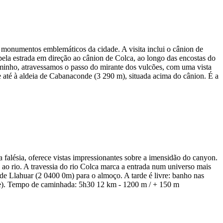
s monumentos emblemáticos da cidade. A visita inclui o cânion de
pela estrada em direção ao cânion de Colca, ao longo das encostas do
nho, atravessamos o passo do mirante dos vulcões, com uma vista
 até à aldeia de Cabanaconde (3 290 m), situada acima do cânion. É a
falésia, oferece vistas impressionantes sobre a imensidão do canyon.
 ao rio. A travessia do rio Colca marca a entrada num universo mais
de Llahuar (2 0400 0m) para o almoço. A tarde é livre: banho nas
nte). Tempo de caminhada: 5h30 12 km - 1200 m / + 150 m