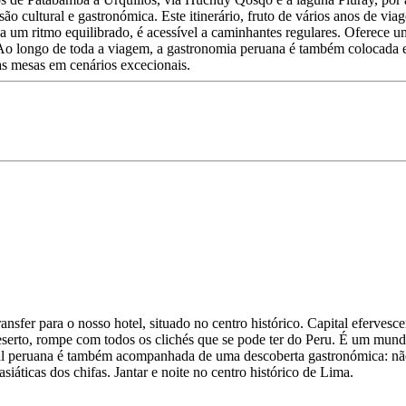
cultural e gastronómica. Este itinerário, fruto de vários anos de viagen
a um ritmo equilibrado, é acessível a caminhantes regulares. Oferece um
s. Ao longo de toda a viagem, a gastronomia peruana é também colocada e
oas mesas em cenários excecionais.
nsfer para o nosso hotel, situado no centro histórico. Capital eferves
eserto, rompe com todos os clichés que se pode ter do Peru. É um mundo
al peruana é também acompanhada de uma descoberta gastronómica: não 
siáticas dos chifas. Jantar e noite no centro histórico de Lima.