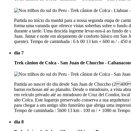
Partida no início da manhã para a nossa segunda etapa de caminha
forma uma varanda que oferece vistas soberbas sobre o fundo
durante a tarde. Uma descida íngreme levar-nos-á ao fundo de u
Juan. Jantar e noite em alojamento de conforto básico em San
quente). Tempo de caminhada : 6 h 00 13 km + 600 m / - 450 
dia 7
Trek cânion de Colca - San Juan de Chuccho - Cabanacon
Partida ao nascer do dia desde San Juan de Chuccho (2400m).
barras rochosas até ao planalto. Desde o miradouro, a vista ab
em veículo privado até ao miradouro de Cruz del Condor, local
alto Colca. Este lugarejo preservado conserva a sua arquitetura
para chegar a um antigo sítio funerário que abriga uma impressi
Tempo de caminhada : 5h00 13 km - 100 m / + 1080 m Tempo d
dia 8