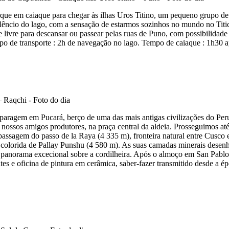
que em caiaque para chegar às ilhas Uros Titino, um pequeno grupo de 
lêncio do lago, com a sensação de estarmos sozinhos no mundo no Titic
ivre para descansar ou passear pelas ruas de Puno, com possibilidade de 
empo de transporte : 2h de navegação no lago. Tempo de caiaque : 1h30 
 paragem em Pucará, berço de uma das mais antigas civilizações do Per
os nossos amigos produtores, na praça central da aldeia. Prosseguimos 
passagem do passo de la Raya (4 335 m), fronteira natural entre Cusco 
a colorida de Pallay Punshu (4 580 m). As suas camadas minerais de
m panorama excecional sobre a cordilheira. Após o almoço em San Pablo
tes e oficina de pintura em cerâmica, saber-fazer transmitido desde a 