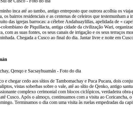
inho inca até ao tambo, antigo entreposto que outrora acolhia os viaja
a, os bairros residenciais e as centenas de celeiros que testemunham a i
uito das igrejas barrocas: a célebre Andahuaylillas, apelidada de « ca
-colombiano de Piquillacta, antiga cidade da civilização Wari, organiza
a, com as suas fontes, os seus canais de irrigação e os seus terraços m
aminhada. Chegada a Cusco ao final do dia. Jantar livre e noite em Cusco
mán
o e chegar cedo aos sítios de Tambomachay e Puca Pucara, dois conjunto
liptos, vistas soberbas sobre o vale, até ao sítio de Qenko, antigo sant
ionante complexo cerimonial com blocos ciclópicos, verdadeira obra-pr
té Cusco. Após o almoço, continuamos com a visita ao Coricancha, o te
omingo. Terminamos o dia com uma visita às ruelas empedradas da capi