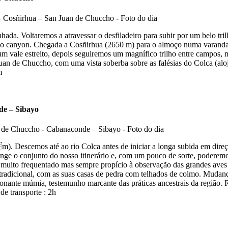
da. Voltaremos a atravessar o desfiladeiro para subir por um belo trilh
 do canyon. Chegada a Cosñirhua (2650 m) para o almoço numa varand
m vale estreito, depois seguiremos um magnífico trilho entre campos, 
 Juan de Chuccho, com uma vista soberba sobre as falésias do Colca (a
m
de – Sibayo
 Descemos até ao rio Colca antes de iniciar a longa subida em direçã
range o conjunto do nosso itinerário e, com um pouco de sorte, poderemo
 muito frequentado mas sempre propício à observação das grandes aves 
 tradicional, com as suas casas de pedra com telhados de colmo. Mudança
onante múmia, testemunho marcante das práticas ancestrais da região. R
e transporte : 2h