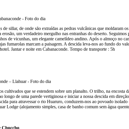
 de sillar, de onde são extraídas as pedras vulcânicas que moldaram o
ela erosão, um verdadeiro mergulho nas entranhas do deserto. Seguimos 
s de vicunhas, um elegante camelídeo andino. Após o almoço no cami
cujas fumarolas marcam a paisagem. A descida leva-nos ao fundo do vale
 hotel. Jantar e noite em Cabanaconde. Tempo de transporte : 5h
ultivados que se estendem sobre um planalto. O trilho, na encosta da 
o longo de uma parede vertiginosa e iniciar a nossa descida em direção
scida para atravessar o rio Huaruro, conduzem-nos ao povoado isolado 
 Llahuar Lodge (alojamento simples, casa de banho comum sem água que
de Chuccho