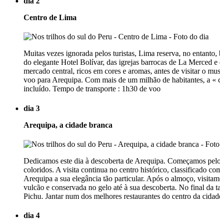
dia 2
Centro de Lima
Muitas vezes ignorada pelos turistas, Lima reserva, no entanto,
do elegante Hotel Bolívar, das igrejas barrocas de La Merced 
mercado central, ricos em cores e aromas, antes de visitar o mu
voo para Arequipa. Com mais de um milhão de habitantes, a « cid
incluído. Tempo de transporte : 1h30 de voo
dia 3
Arequipa, a cidade branca
Dedicamos este dia à descoberta de Arequipa. Começamos pelo m
coloridos. A visita continua no centro histórico, classificad
Arequipa a sua elegância tão particular. Após o almoço, visit
vulcão e conservada no gelo até à sua descoberta. No final da 
Pichu. Jantar num dos melhores restaurantes do centro da cida
dia 4