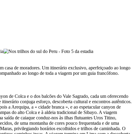
s em casa de moradores. Um itinerário exclusivo, aperfeiçoado ao longo
 acompanhado ao longo de toda a viagem por um guia francófono.
 canyon de Colca e o dos balcões do Vale Sagrado, cada um oferecendo
inerário conjuga esforço, descoberta cultural e encontros autênticos.
is a Arequipa, a « cidade branca », e ao espetacular canyon de
pampas do alto Colca e à aldeia tradicional de Sibayo. A viagem
 saída de caiaque conduz-nos às ilhas flutuantes Uros Titino,
esquecidos, de uma montanha de cores pouco frequentada e de uma
Maras, privilegiando horários escolhidos e trilhos de caminhada. O
r antigos caminhos incas. A viagem termina em Lima com a descoberta