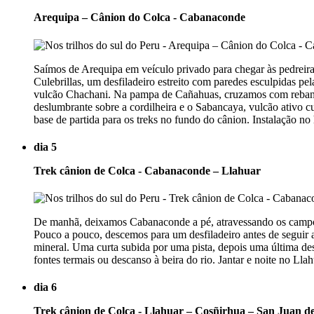
Arequipa – Cânion do Colca - Cabanaconde
Saímos de Arequipa em veículo privado para chegar às pedreiras
Culebrillas, um desfiladeiro estreito com paredes esculpidas p
vulcão Chachani. Na pampa de Cañahuas, cruzamos com rebanho
deslumbrante sobre a cordilheira e o Sabancaya, vulcão ativo 
base de partida para os treks no fundo do cânion. Instalação no
dia 5
Trek cânion de Colca - Cabanaconde – Llahuar
De manhã, deixamos Cabanaconde a pé, atravessando os campos c
Pouco a pouco, descemos para um desfiladeiro antes de seguir a
mineral. Uma curta subida por uma pista, depois uma última de
fontes termais ou descanso à beira do rio. Jantar e noite no
dia 6
Trek cânion de Colca - Llahuar – Cosñirhua – San Juan 