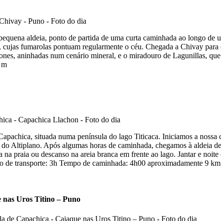
equena aldeia, ponto de partida de uma curta caminhada ao longo de um
, cujas fumarolas pontuam regularmente o céu. Chegada a Chivay para 
lones, aninhadas num cenário mineral, e o miradouro de Lagunillas, que 
0 m
Capachica, situada numa península do lago Titicaca. Iniciamos a nossa 
do Altiplano. Após algumas horas de caminhada, chegamos à aldeia de L
da na praia ou descanso na areia branca em frente ao lago. Jantar e noit
mpo de transporte: 3h Tempo de caminhada: 4h00 aproximadamente 9 km
e nas Uros Titino – Puno