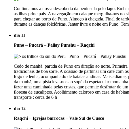
Continuamos a nossa descoberta da península pelo lago. Embar
as ilhas principais. A navegação em caiaque mergulha-nos no si
para chegar ao porto de Puno. Almoço à chegada. Final de tarde l
durante as danças folclóricas. Jantar livre e noite em Puno. T
dia 11
Puno – Pucará – Pallay Punshu – Raqchi
Cedo de manhã, partida de Puno em direção ao norte. Primeira
tradicionais de boa sorte. A ocasião de partilhar um café com 
fogo de lenha, acompanhado de batatas andinas. Mais adiante, 
da manhã, uma pista leva-nos ao sopé da espetacular montanh
fazer uma caminhada pelas cristas, que permite desfrutar de u
floresta de eucaliptos. Acolhimento caloroso em casa de habitan
transporte : cerca de 6 h
dia 12
Raqchi – Igrejas barrocas – Vale Sul de Cusco