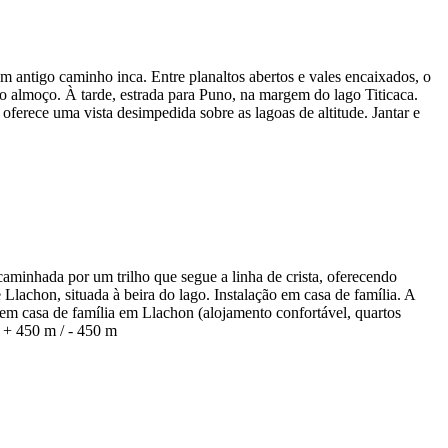
 antigo caminho inca. Entre planaltos abertos e vales encaixados, o
o almoço. À tarde, estrada para Puno, na margem do lago Titicaca.
oferece uma vista desimpedida sobre as lagoas de altitude. Jantar e
caminhada por um trilho que segue a linha de crista, oferecendo
lachon, situada à beira do lago. Instalação em casa de família. A
e em casa de família em Llachon (alojamento confortável, quartos
 + 450 m / - 450 m