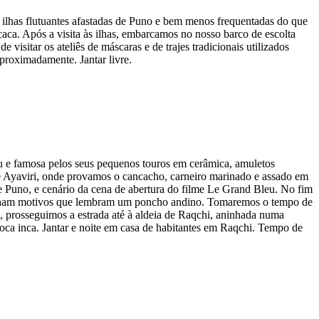
ilhas flutuantes afastadas de Puno e bem menos frequentadas do que
aca. Após a visita às ilhas, embarcamos no nosso barco de escolta
visitar os ateliês de máscaras e de trajes tradicionais utilizados
aproximadamente. Jantar livre.
u e famosa pelos seus pequenos touros em cerâmica, amuletos
até Ayaviri, onde provamos o cancacho, carneiro marinado e assado em
e Puno, e cenário da cena de abertura do filme Le Grand Bleu. No fim
senham motivos que lembram um poncho andino. Tomaremos o tempo de
, prosseguimos a estrada até à aldeia de Raqchi, aninhada numa
época inca. Jantar e noite em casa de habitantes em Raqchi. Tempo de