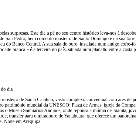
 belas surpresas. Este dia a pé no seu centro histórico leva-nos à desco
e de San Pedro, bem como do mosteiro de Santo Domingo e da sua torre 
seu do Banco Central. A sua sala do ouro, instalada num antigo cofre-for
ade branca » é a terceira do país, situada num planalto entre a costa pa
osteiro de Santa Catalina, vasto complexo conventual com ares de pequ
o como património mundial da UNESCO: Plaza de Armas, igreja da Compan
amos o Museu Santuarios Andinos, onde repousa a múmia de Juanita, jov
tarde, transfer para o miradouro de Yanahuara, que oferece um panorama 
de. Noite em Arequipa.