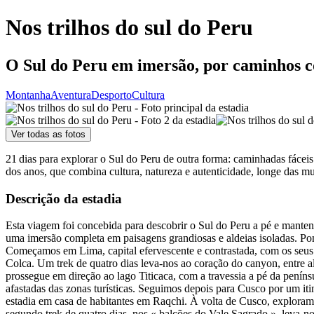
Nos trilhos do sul do Peru
O Sul do Peru em imersão, por caminhos co
Montanha
Aventura
Desporto
Cultura
Ver todas as fotos
21 dias para explorar o Sul do Peru de outra forma: caminhadas fáceis
dos anos, que combina cultura, natureza e autenticidade, longe das 
Descrição da estadia
Esta viagem foi concebida para descobrir o Sul do Peru a pé e mantend
uma imersão completa em paisagens grandiosas e aldeias isoladas. Pon
Começamos em Lima, capital efervescente e contrastada, com os seus 
Colca. Um trek de quatro dias leva-nos ao coração do canyon, entre ald
prossegue em direção ao lago Titicaca, com a travessia a pé da penín
afastadas das zonas turísticas. Seguimos depois para Cusco por um it
estadia em casa de habitantes em Raqchi. À volta de Cusco, exploramo
segundo trek de quatro dias, nos « balcões do Vale Sagrado », leva-