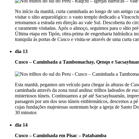
No início da manhã, curta caminhada ao longo de um antigo cam
visitar o sítio arqueológico: o vasto templo dedicado a Viracoch
retomamos a estrada em direção ao vale Sul. Descoberta do circ
e raramente visitadas. Após o almoço, seguimos para o sítio pré
Última etapa em Tipón, obra-prima de engenharia hidráulica inc
tranquila às portas de Cusco e visita-se através de uma curta c
dia 13
Cusco – Caminhada a Tambomachay, Qenqo e Sacsayhua
Esta manhã, pegamos um veículo para chegar às alturas de Cusc
caminhada através da zona rural andina: trilhos ladeados de euca
misteriosos túneis. Continuamos a pé até Sacsayhuamán, impress
passagem por um dos seus túneis emblemáticos, descemos a pé a
cujas fundações majestosas sustentam hoje a igreja de Santo D
30 minutos
dia 14
Cusco – Caminhada em Pisac – Patabamba