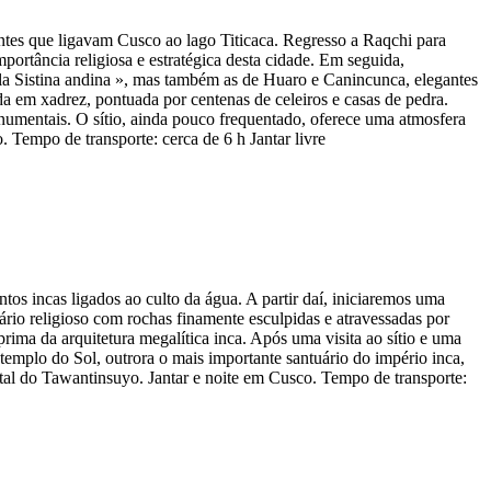
ntes que ligavam Cusco ao lago Titicaca. Regresso a Raqchi para
mportância religiosa e estratégica desta cidade. Em seguida,
pela Sistina andina », mas também as de Huaro e Canincunca, elegantes
da em xadrez, pontuada por centenas de celeiros e casas de pedra.
onumentais. O sítio, ainda pouco frequentado, oferece uma atmosfera
. Tempo de transporte: cerca de 6 h Jantar livre
s incas ligados ao culto da água. A partir daí, iniciaremos uma
uário religioso com rochas finamente esculpidas e atravessadas por
ima da arquitetura megalítica inca. Após uma visita ao sítio e uma
mplo do Sol, outrora o mais importante santuário do império inca,
tal do Tawantinsuyo. Jantar e noite em Cusco. Tempo de transporte: