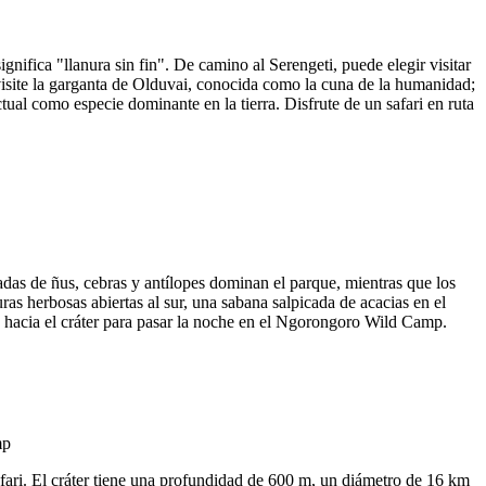
nifica "llanura sin fin". De camino al Serengeti, puede elegir visitar
O visite la garganta de Olduvai, conocida como la cuna de la humanidad;
tual como especie dominante en la tierra. Disfrute de un safari en ruta
das de ñus, cebras y antílopes dominan el parque, mientras que los
as herbosas abiertas al sur, una sabana salpicada de acacias en el
era hacia el cráter para pasar la noche en el Ngorongoro Wild Camp.
afari. El cráter tiene una profundidad de 600 m, un diámetro de 16 km