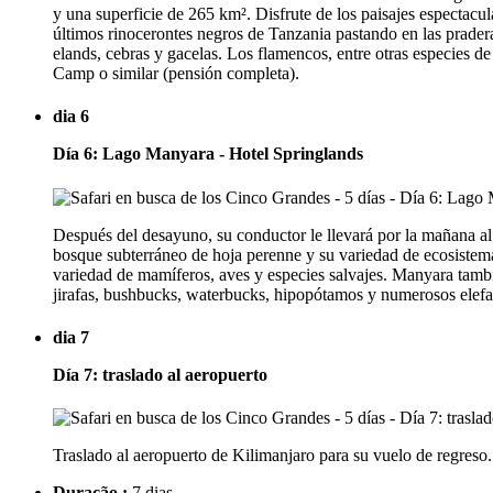
y una superficie de 265 km². Disfrute de los paisajes espectacu
últimos rinocerontes negros de Tanzania pastando en las pradera
elands, cebras y gacelas. Los flamencos, entre otras especie
Camp o similar (pensión completa).
dia 6
Día 6: Lago Manyara - Hotel Springlands
Después del desayuno, su conductor le llevará por la mañana a
bosque subterráneo de hoja perenne y su variedad de ecosistemas
variedad de mamíferos, aves y especies salvajes. Manyara tambié
jirafas, bushbucks, waterbucks, hipopótamos y numerosos elefan
dia 7
Día 7: traslado al aeropuerto
Traslado al aeropuerto de Kilimanjaro para su vuelo de regreso.
Duração :
7 dias