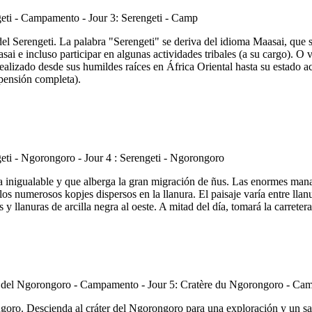
l Serengeti. La palabra "Serengeti" se deriva del idioma Maasai, que sig
sai e incluso participar en algunas actividades tribales (a su cargo). 
alizado desde sus humildes raíces en África Oriental hasta su estado ac
pensión completa).
za inigualable y que alberga la gran migración de ñus. Las enormes mana
 numerosos kopjes dispersos en la llanura. El paisaje varía entre llanur
 y llanuras de arcilla negra al oeste. A mitad del día, tomará la carret
ongoro. Descienda al cráter del Ngorongoro para una exploración y un s