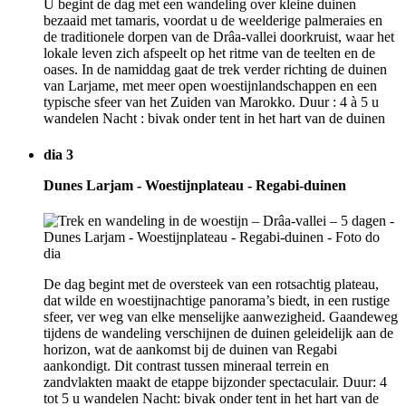
U begint de dag met een wandeling over kleine duinen
bezaaid met tamaris, voordat u de weelderige palmeraies en
de traditionele dorpen van de Drâa-vallei doorkruist, waar het
lokale leven zich afspeelt op het ritme van de teelten en de
oases. In de namiddag gaat de trek verder richting de duinen
van Larjame, met meer open woestijnlandschappen en een
typische sfeer van het Zuiden van Marokko. Duur : 4 à 5 u
wandelen Nacht : bivak onder tent in het hart van de duinen
dia 3
Dunes Larjam - Woestijnplateau - Regabi-duinen
De dag begint met de oversteek van een rotsachtig plateau,
dat wilde en woestijnachtige panorama’s biedt, in een rustige
sfeer, ver weg van elke menselijke aanwezigheid. Gaandeweg
tijdens de wandeling verschijnen de duinen geleidelijk aan de
horizon, wat de aankomst bij de duinen van Regabi
aankondigt. Dit contrast tussen mineraal terrein en
zandvlakten maakt de etappe bijzonder spectaculair. Duur: 4
tot 5 u wandelen Nacht: bivak onder tent in het hart van de