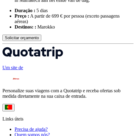
in Marrakech aan het einde van de dag.
Duração :
5 dias
Preço :
A partir de 699 € por pessoa
(exceto passagens
aéreas)
Destinos: :
Marokko
Solicitar orçamento
Um site de
Personalize suas viagens com a Quotatrip e receba ofertas sob
medida diretamente na sua caixa de entrada.
Links úteis
Precisa de ajuda?
Quem somos nós?