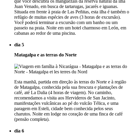
que você descubra os manguezais da reserva natural da ilha
Juan Venado, em busca de tartarugas, jacarés e iguanas.
Situada em frente à praia de Las Peñitas, esta ilha é também o
refúgio de muitas espécies de aves (3 horas de excursão).
Você poderá terminar a excursão com um banho ou um
passeio na praia. Noite em um hotel charmoso em León, em
cabanas ao redor de uma piscina.
dia 5
Matagalpa e as terras do Norte
Esta manhã, partida em direção às terras do Norte e à região
de Matagalpa, conhecida pela sua frescura e plantações de
café, até La Dalia (4 horas de viagem). No caminho,
recomendamos a visita aos Hervideros de San Jacinto,
manifestações vulcânicas ao pé do vulcão Télica, e uma
paragem em Esteli, cidade bem conhecida pelos seus
charutos. Noite em lodge no coração de uma finca de café
(pensão completa).
dia 6