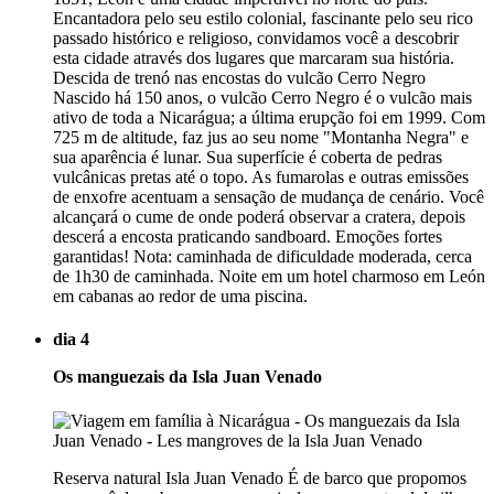
Encantadora pelo seu estilo colonial, fascinante pelo seu rico
passado histórico e religioso, convidamos você a descobrir
esta cidade através dos lugares que marcaram sua história.
Descida de trenó nas encostas do vulcão Cerro Negro
Nascido há 150 anos, o vulcão Cerro Negro é o vulcão mais
ativo de toda a Nicarágua; a última erupção foi em 1999. Com
725 m de altitude, faz jus ao seu nome "Montanha Negra" e
sua aparência é lunar. Sua superfície é coberta de pedras
vulcânicas pretas até o topo. As fumarolas e outras emissões
de enxofre acentuam a sensação de mudança de cenário. Você
alcançará o cume de onde poderá observar a cratera, depois
descerá a encosta praticando sandboard. Emoções fortes
garantidas! Nota: caminhada de dificuldade moderada, cerca
de 1h30 de caminhada. Noite em um hotel charmoso em León
em cabanas ao redor de uma piscina.
dia 4
Os manguezais da Isla Juan Venado
Reserva natural Isla Juan Venado É de barco que propomos