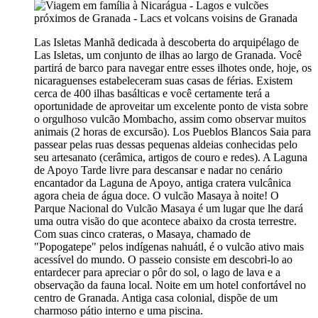
Las Isletas Manhã dedicada à descoberta do arquipélago de
Las Isletas, um conjunto de ilhas ao largo de Granada. Você
partirá de barco para navegar entre esses ilhotes onde, hoje, os
nicaraguenses estabeleceram suas casas de férias. Existem
cerca de 400 ilhas basálticas e você certamente terá a
oportunidade de aproveitar um excelente ponto de vista sobre
o orgulhoso vulcão Mombacho, assim como observar muitos
animais (2 horas de excursão). Los Pueblos Blancos Saia para
passear pelas ruas dessas pequenas aldeias conhecidas pelo
seu artesanato (cerâmica, artigos de couro e redes). A Laguna
de Apoyo Tarde livre para descansar e nadar no cenário
encantador da Laguna de Apoyo, antiga cratera vulcânica
agora cheia de água doce. O vulcão Masaya à noite! O
Parque Nacional do Vulcão Masaya é um lugar que lhe dará
uma outra visão do que acontece abaixo da crosta terrestre.
Com suas cinco crateras, o Masaya, chamado de
"Popogatepe" pelos indígenas nahuátl, é o vulcão ativo mais
acessível do mundo. O passeio consiste em descobri-lo ao
entardecer para apreciar o pôr do sol, o lago de lava e a
observação da fauna local. Noite em um hotel confortável no
centro de Granada. Antiga casa colonial, dispõe de um
charmoso pátio interno e uma piscina.