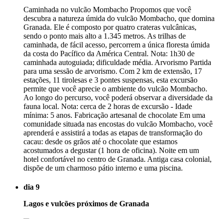
Caminhada no vulcão Mombacho Propomos que você
descubra a natureza úmida do vulcão Mombacho, que domina
Granada. Ele é composto por quatro crateras vulcânicas,
sendo o ponto mais alto a 1.345 metros. As trilhas de
caminhada, de fácil acesso, percorrem a única floresta úmida
da costa do Pacífico da América Central. Nota: 1h30 de
caminhada autoguiada; dificuldade média. Arvorismo Partida
para uma sessão de arvorismo. Com 2 km de extensão, 17
estações, 11 tirolesas e 3 pontes suspensas, esta excursão
permite que você aprecie o ambiente do vulcão Mombacho.
Ao longo do percurso, você poderá observar a diversidade da
fauna local. Nota: cerca de 2 horas de excursão - Idade
mínima: 5 anos. Fabricação artesanal de chocolate Em uma
comunidade situada nas encostas do vulcão Mombacho, você
aprenderá e assistirá a todas as etapas de transformação do
cacau: desde os grãos até o chocolate que estamos
acostumados a degustar (1 hora de oficina). Noite em um
hotel confortável no centro de Granada. Antiga casa colonial,
dispõe de um charmoso pátio interno e uma piscina.
dia 9
Lagos e vulcões próximos de Granada