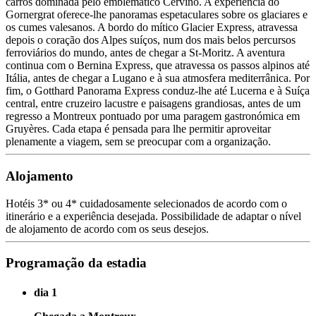
carros dominada pelo emblemático Cervino. A experiência do
Gornergrat oferece-lhe panoramas espetaculares sobre os glaciares e
os cumes valesanos. A bordo do mítico Glacier Express, atravessa
depois o coração dos Alpes suíços, num dos mais belos percursos
ferroviários do mundo, antes de chegar a St-Moritz. A aventura
continua com o Bernina Express, que atravessa os passos alpinos até
Itália, antes de chegar a Lugano e à sua atmosfera mediterrânica. Por
fim, o Gotthard Panorama Express conduz-lhe até Lucerna e à Suíça
central, entre cruzeiro lacustre e paisagens grandiosas, antes de um
regresso a Montreux pontuado por uma paragem gastronómica em
Gruyères. Cada etapa é pensada para lhe permitir aproveitar
plenamente a viagem, sem se preocupar com a organização.
Alojamento
Hotéis 3* ou 4* cuidadosamente selecionados de acordo com o
itinerário e a experiência desejada. Possibilidade de adaptar o nível
de alojamento de acordo com os seus desejos.
Programação da estadia
dia 1