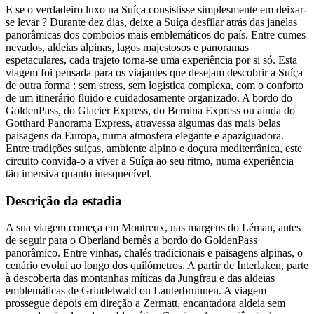
E se o verdadeiro luxo na Suíça consistisse simplesmente em deixar-
se levar ? Durante dez dias, deixe a Suíça desfilar atrás das janelas
panorâmicas dos comboios mais emblemáticos do país. Entre cumes
nevados, aldeias alpinas, lagos majestosos e panoramas
espetaculares, cada trajeto torna-se uma experiência por si só. Esta
viagem foi pensada para os viajantes que desejam descobrir a Suíça
de outra forma : sem stress, sem logística complexa, com o conforto
de um itinerário fluido e cuidadosamente organizado. A bordo do
GoldenPass, do Glacier Express, do Bernina Express ou ainda do
Gotthard Panorama Express, atravessa algumas das mais belas
paisagens da Europa, numa atmosfera elegante e apaziguadora.
Entre tradições suíças, ambiente alpino e doçura mediterrânica, este
circuito convida-o a viver a Suíça ao seu ritmo, numa experiência
tão imersiva quanto inesquecível.
Descrição da estadia
A sua viagem começa em Montreux, nas margens do Léman, antes
de seguir para o Oberland bernês a bordo do GoldenPass
panorâmico. Entre vinhas, chalés tradicionais e paisagens alpinas, o
cenário evolui ao longo dos quilómetros. A partir de Interlaken, parte
à descoberta das montanhas míticas da Jungfrau e das aldeias
emblemáticas de Grindelwald ou Lauterbrunnen. A viagem
prossegue depois em direção a Zermatt, encantadora aldeia sem