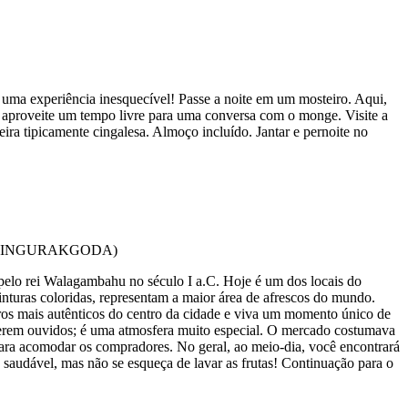
ma experiência inesquecível! Passe a noite em um mosteiro. Aqui,
e aproveite um tempo livre para uma conversa com o monge. Visite a
ra tipicamente cingalesa. Almoço incluído. Jantar e pernoite no
pelo rei Walagambahu no século I a.C. Hoje é um dos locais do
inturas coloridas, representam a maior área de afrescos do mundo.
rros mais autênticos do centro da cidade e viva um momento único de
 serem ouvidos; é uma atmosfera muito especial. O mercado costumava
para acomodar os compradores. No geral, ao meio-dia, você encontrará
e saudável, mas não se esqueça de lavar as frutas! Continuação para o