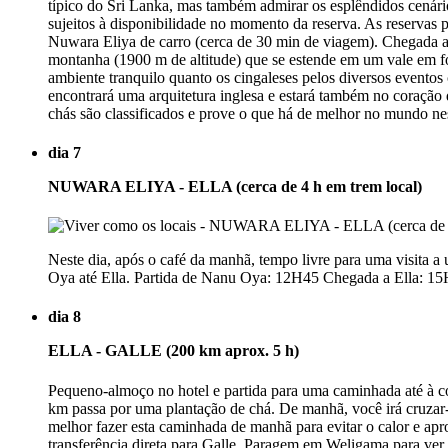
típico do Sri Lanka, mas também admirar os esplêndidos cená
sujeitos à disponibilidade no momento da reserva. As reservas p
Nuwara Eliya de carro (cerca de 30 min de viagem). Chegada a
montanha (1900 m de altitude) que se estende em um vale em for
ambiente tranquilo quanto os cingaleses pelos diversos eventos
encontrará uma arquitetura inglesa e estará também no coraçã
chás são classificados e prove o que há de melhor no mundo nes
dia 7
NUWARA ELIYA - ELLA (cerca de 4 h em trem local)
Neste dia, após o café da manhã, tempo livre para uma visita a 
Oya até Ella. Partida de Nanu Oya: 12H45 Chegada a Ella: 15H15 
dia 8
ELLA - GALLE (200 km aprox. 5 h)
Pequeno-almoço no hotel e partida para uma caminhada até à co
km passa por uma plantação de chá. De manhã, você irá cruzar-s
melhor fazer esta caminhada de manhã para evitar o calor e apro
transferência direta para Galle. Paragem em Weligama para ver