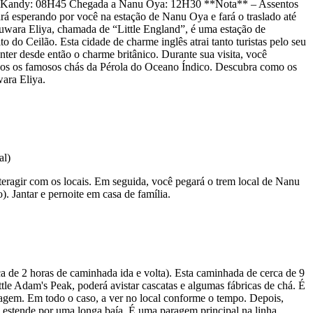
da de Kandy: 08H45 Chegada a Nanu Oya: 12H30 **Nota** – Assentos
tará esperando por você na estação de Nanu Oya e fará o traslado até
uwara Eliya, chamada de “Little England”, é uma estação de
do Ceilão. Esta cidade de charme inglês atrai tanto turistas pelo seu
ter desde então o charme britânico. Durante sua visita, você
idos os famosos chás da Pérola do Oceano Índico. Descubra como os
wara Eliya.
interagir com os locais. Em seguida, você pegará o trem local de Nanu
. Jantar e pernoite em casa de família.
a de 2 horas de caminhada ida e volta). Esta caminhada de cerca de 9
tle Adam's Peak, poderá avistar cascatas e algumas fábricas de chá. É
aisagem. Em todo o caso, a ver no local conforme o tempo. Depois,
 estende por uma longa baía. É uma paragem principal na linha