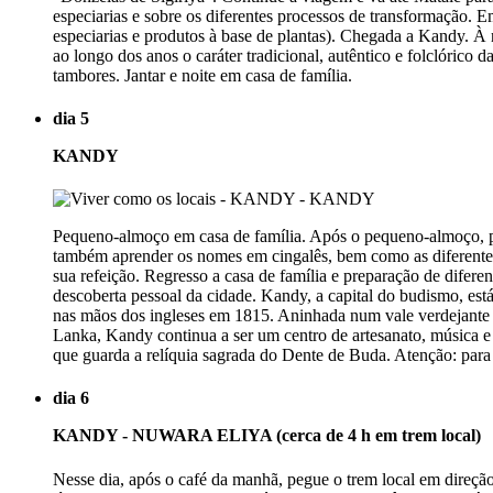
especiarias e sobre os diferentes processos de transformação. 
especiarias e produtos à base de plantas). Chegada a Kandy. À no
ao longo dos anos o caráter tradicional, autêntico e folclórico
tambores. Jantar e noite em casa de família.
dia 5
KANDY
Pequeno-almoço em casa de família. Após o pequeno-almoço, par
também aprender os nomes em cingalês, bem como as diferentes 
sua refeição. Regresso a casa de família e preparação de difere
descoberta pessoal da cidade. Kandy, a capital do budismo, está
nas mãos dos ingleses em 1815. Aninhada num vale verdejante (e
Lanka, Kandy continua a ser um centro de artesanato, música 
que guarda a relíquia sagrada do Dente de Buda. Atenção: para a
dia 6
KANDY - NUWARA ELIYA (cerca de 4 h em trem local)
Nesse dia, após o café da manhã, pegue o trem local em direç