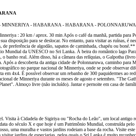
BARANA
neriya : 20 km / aprox. 30 min Após o café da manhã, partida para Pol
ua disposição para se deslocar. No entanto, para visitar as ruínas, é nec
, de preferência de algodão, sapatos de caminhada, chapéu ou boné.** 
imônio Mundial da UNESCO no Sri Lanka. À beira do romântico lago Pa
s, o banho real. Além disso, há a câmara das relíquias, o Galpotha (li
. Após a descoberta da antiga cidade de Polonnaruwa, caminho para Min
otográfico no parque nacional de Minneriya, onde se pode observar difere
feita em 4x4. É possível observar um rebanho de 300 paquidermes ao red
ional de Minneriya durante os meses de agosto e setembro. "The Gathe
anet". Almoço livre (não incluído). Jantar e pernoite em casa de famí
. Visita à Cidadela de Sigiriya ou "Rocha do Leão", um local antigo 
e data do século X e que hoje é um Patrimônio Mundial, construída pel
sso, uma muralha e vastos jardins rodeiam a base da rocha. Visite este
visitar jardins de especiarias, pelos quais o Sri Lanka é muito reconh