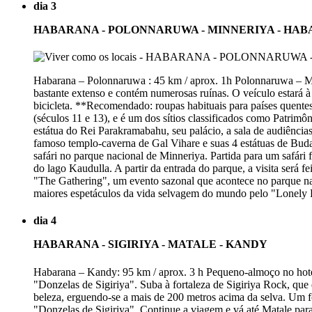
dia 3
HABARANA - POLONNARUWA - MINNERIYA - HA
Habarana – Polonnaruwa : 45 km / aprox. 1h Polonnaruwa – Min
bastante extenso e contém numerosas ruínas. O veículo estará à s
bicicleta. **Recomendado: roupas habituais para países quentes
(séculos 11 e 13), e é um dos sítios classificados como Patr
estátua do Rei Parakramabahu, seu palácio, a sala de audiência
famoso templo-caverna de Gal Vihare e suas 4 estátuas de Buda
safári no parque nacional de Minneriya. Partida para um safári f
do lago Kaudulla. A partir da entrada do parque, a visita será 
"The Gathering", um evento sazonal que acontece no parque nac
maiores espetáculos da vida selvagem do mundo pelo "Lonely Pl
dia 4
HABARANA - SIGIRIYA - MATALE - KANDY
Habarana – Kandy: 95 km / aprox. 3 h Pequeno-almoço no hotel
"Donzelas de Sigiriya". Suba à fortaleza de Sigiriya Rock, qu
beleza, erguendo-se a mais de 200 metros acima da selva. Um fo
"Donzelas de Sigiriya". Continue a viagem e vá até Matale para 