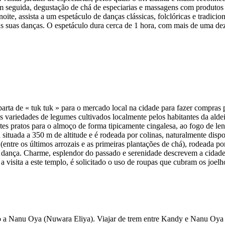
Em seguida, degustação de chá de especiarias e massagens com produtos n
ite, assista a um espetáculo de danças clássicas, folclóricas e tradici
 das suas danças. O espetáculo dura cerca de 1 hora, com mais de uma d
ta de « tuk tuk » para o mercado local na cidade para fazer compras p
variedades de legumes cultivados localmente pelos habitantes da aldei
ntes pratos para o almoço de forma tipicamente cingalesa, ao fogo de l
 situada a 350 m de altitude e é rodeada por colinas, naturalmente disp
ntre os últimos arrozais e as primeiras plantações de chá), rodeada por
e dança. Charme, esplendor do passado e serenidade descrevem a cidad
 visita a este templo, é solicitado o uso de roupas que cubram os joelho
ão a Nanu Oya (Nuwara Eliya). Viajar de trem entre Kandy e Nanu Oya