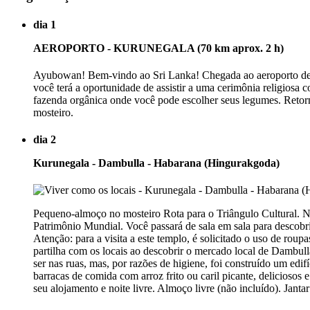
dia 1
AEROPORTO - KURUNEGALA (70 km aprox. 2 h)
Ayubowan! Bem-vindo ao Sri Lanka! Chegada ao aeroporto de K
você terá a oportunidade de assistir a uma cerimônia religios
fazenda orgânica onde você pode escolher seus legumes. Retorno
mosteiro.
dia 2
Kurunegala - Dambulla - Habarana (Hingurakgoda)
Pequeno-almoço no mosteiro Rota para o Triângulo Cultural. N
Patrimônio Mundial. Você passará de sala em sala para descobri
Atenção: para a visita a este templo, é solicitado o uso de ro
partilha com os locais ao descobrir o mercado local de Dambu
ser nas ruas, mas, por razões de higiene, foi construído um e
barracas de comida com arroz frito ou caril picante, deliciosos
seu alojamento e noite livre. Almoço livre (não incluído). Jant