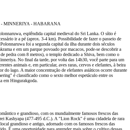
onnaruwa, esplêndida capital medieval do Sri Lanka. O sítio é
essário ir a pé (aprox. 3-4 km). Possibilidade de fazer o passeio de
Polonnaruwa foi a segunda capital da ilha durante dois séculos
rakrama e em um parque povoado por macacos, pode-se descobrir a
vro de pedra com 8 metros), o templo dedicado a Shiva, bem como o
neriya. No final da tarde, por volta das 14h30, você parte para um
ntes animais e, em particular, aves raras, cervos e elefantes, à beira
or do lago. A maior concentração de elefantes asiáticos ocorre durante
ring" é classificado como o sexto melhor espetáculo entre os
lia em Hingurakgoda.
romântico e grandioso, com os mundialmente famosos frescos das
o rei Kashyapa (477-495 d.C.). A "Lion Rock" é uma cidadela de rara
 local grandioso e antigo, adornado com os famosos frescos das
ecido. É uma oportunidade para aprender mais sobre o cultivo dessas