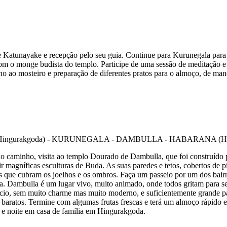
atunayake e recepção pelo seu guia. Continue para Kurunegala para u
a com o monge budista do templo. Participe de uma sessão de meditação 
 ao mosteiro e preparação de diferentes pratos para o almoço, de manei
o caminho, visita ao templo Dourado de Dambulla, que foi construído 
r magníficas esculturas de Buda. As suas paredes e tetos, cobertos de p
upas que cubram os joelhos e os ombros. Faça um passeio por um dos bai
lla. Dambulla é um lugar vivo, muito animado, onde todos gritam para
difício, sem muito charme mas muito moderno, e suficientemente grande 
 e baratos. Termine com algumas frutas frescas e terá um almoço rápido 
ar e noite em casa de família em Hingurakgoda.