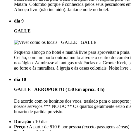
Matara–Colombo porque é conhecida pelos seus pescadores em esta
Almoço livre (não incluído). Jantar e noite no hotel.
dia 9
GALLE
Pequeno-almoço no hotel e manhã livre para aproveitar a praia. 
Ceilão, com um porto outrora muito ativo e o centro do comérc
nostálgico. Admira-se ali antigas residências e a Groote Kerk,
ao forte e às muralhas, à igreja e às casas coloniais. Noite livre
dia 10
GALLE - AEROPORTO (150 km aprox. 3 h)
De acordo com os horários dos voos, traslado para o aeroporto 
nossos serviços *** NOTA: ** Os quartos geralmente estão dis
horário de partida previsto.
Duração :
10 dias
Preço :
A partir de 810 € por pessoa
(exceto passagens aéreas)