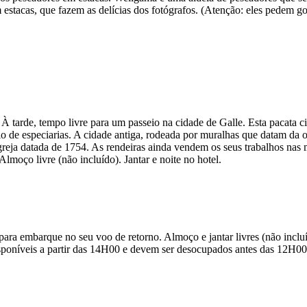
cas, que fazem as delícias dos fotógrafos. (Atenção: eles pedem gorjeta
À tarde, tempo livre para um passeio na cidade de Galle. Esta pacata ci
io de especiarias. A cidade antiga, rodeada por muralhas que datam da
 igreja datada de 1754. As rendeiras ainda vendem os seus trabalhos nas
. Almoço livre (não incluído). Jantar e noite no hotel.
para embarque no seu voo de retorno. Almoço e jantar livres (não inclu
poníveis a partir das 14H00 e devem ser desocupados antes das 12H00