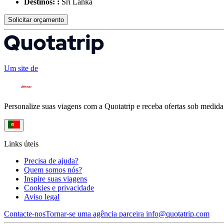
Destinos: :
Sri Lanka
Solicitar orçamento
Um site de
Personalize suas viagens com a Quotatrip e receba ofertas sob medida
Links úteis
Precisa de ajuda?
Quem somos nós?
Inspire suas viagens
Cookies e privacidade
Aviso legal
Contacte-nos
Tornar-se uma agência parceira
info@quotatrip.com