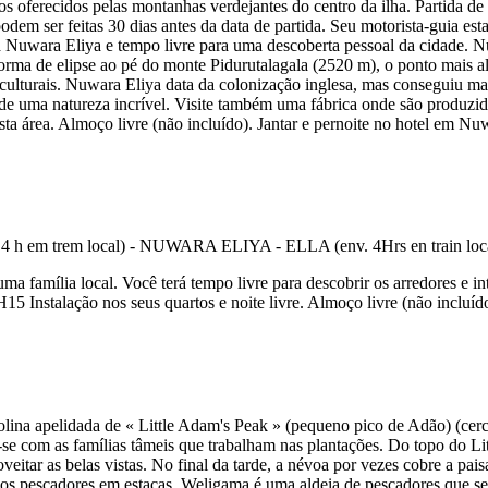
rios oferecidos pelas montanhas verdejantes do centro da ilha. Parti
odem ser feitas 30 dias antes da data de partida. Seu motorista-guia es
 Nuwara Eliya e tempo livre para uma descoberta pessoal da cidade. N
ma de elipse ao pé do monte Pidurutalagala (2520 m), o ponto mais alto 
 culturais. Nuwara Eliya data da colonização inglesa, mas conseguiu man
o de uma natureza incrível. Visite também uma fábrica onde são produz
ta área. Almoço livre (não incluído). Jantar e pernoite no hotel em Nu
uma família local. Você terá tempo livre para descobrir os arredores e 
Instalação nos seus quartos e noite livre. Almoço livre (não incluído)
lina apelidada de « Little Adam's Peak » (pequeno pico de Adão) (cerc
e com as famílias tâmeis que trabalham nas plantações. Do topo do Lit
veitar as belas vistas. No final da tarde, a névoa por vezes cobre a p
 os pescadores em estacas. Weligama é uma aldeia de pescadores que se