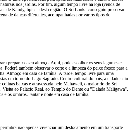
aturais nos jardins. Por fim, algum tempo livre na loja (venda de
onais de Kandy, típicas desta região. O Sri Lanka conseguiu preservar
ezena de danças diferentes, acompanhadas por vários tipos de
ara preparar o seu almoço. Aqui, pode escolher os seus legumes e
a. Poderá também observar o corte e a limpeza do peixe fresco para a
enha. Almoço em casa de família. À tarde, tempo livre para uma
ostas em torno do Lago Sagrado. Centro cultural do país, a cidade caiu
 colinas baixas e atravessada pelo Mahaweli, o maior rio do Sri
e. Visita ao Palácio Real, ao Templo do Dente ou "Dalada Maligawa",
s e os ombros. Jantar e noite em casa de família.
 permitirá não apenas vivenciar um deslocamento em um transporte