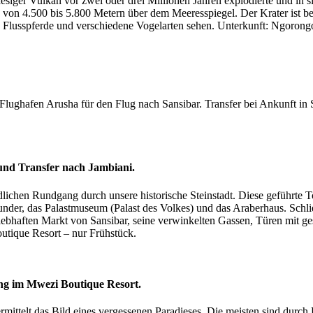
riesiger Vulkan vor zwei oder drei Millionen Jahren explodierte und in
von 4.500 bis 5.800 Metern über dem Meeresspiegel. Der Krater ist b
, Flusspferde und verschiedene Vogelarten sehen. Unterkunft: Ngoron
ughafen Arusha für den Flug nach Sansibar. Transfer bei Ankunft in 
und Transfer nach Jambiani.
chen Rundgang durch unsere historische Steinstadt. Diese geführte To
nder, das Palastmuseum (Palast des Volkes) und das Araberhaus. Schließ
 lebhaften Markt von Sansibar, seine verwinkelten Gassen, Türen mit 
tique Resort – nur Frühstück.
ng im Mwezi Boutique Resort.
ittelt das Bild eines vergessenen Paradieses. Die meisten sind durch