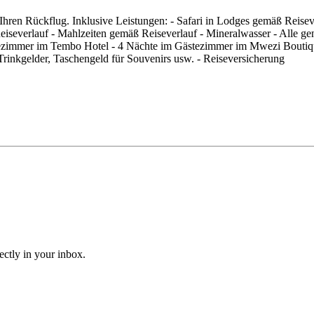
ren Rückflug. Inklusive Leistungen: - Safari in Lodges gemäß Reisever
severlauf - Mahlzeiten gemäß Reiseverlauf - Mineralwasser - Alle genan
ezimmer im Tembo Hotel - 4 Nächte im Gästezimmer im Mwezi Boutique 
rinkgelder, Taschengeld für Souvenirs usw. - Reiseversicherung
ectly in your inbox.