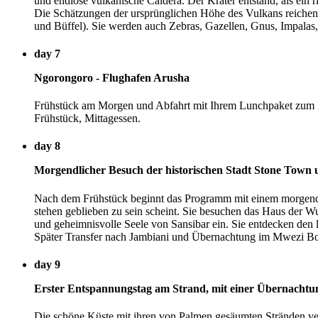
und endlose vulkanische Caldera. Der Krater entstand, als ein 
Die Schätzungen der ursprünglichen Höhe des Vulkans reichen 
und Büffel). Sie werden auch Zebras, Gazellen, Gnus, Impalas
day 7
Ngorongoro - Flughafen Arusha
Frühstück am Morgen und Abfahrt mit Ihrem Lunchpaket zum Fl
Frühstück, Mittagessen.
day 8
Morgendlicher Besuch der historischen Stadt Stone Town 
Nach dem Frühstück beginnt das Programm mit einem morgendli
stehen geblieben zu sein scheint. Sie besuchen das Haus der Wu
und geheimnisvolle Seele von Sansibar ein. Sie entdecken den
Später Transfer nach Jambiani und Übernachtung im Mwezi Bou
day 9
Erster Entspannungstag am Strand, mit einer Übernachtu
Die schöne Küste mit ihren von Palmen gesäumten Stränden verm