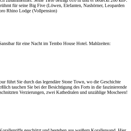
 sich zusammenfiel. Seine Tiefe beträgt 610 m und er bedeckt 260 km².
erühmt für seine Big Five (Löwen, Elefanten, Nashörner, Leoparden
goro Rhino Lodge (Vollpension)
Sansibar für eine Nacht im Tembo House Hotel. Mahlzeiten:
ur führt Sie durch das legendäre Stone Town, wo die Geschichte
lich tauchen Sie bei der Besichtigung des Forts in die faszinierende
geschnitzten Verzierungen, zwei Kathedralen und unzählige Moscheen!
 Korallenriffe geschützt und bestehen aus weißem Korallensand. Hier