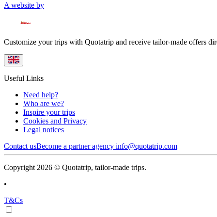
A website by
Customize your trips with Quotatrip and receive tailor-made offers dir
Useful Links
Need help?
Who are we?
Inspire your trips
Cookies and Privacy
Legal notices
Contact us
Become a partner agency
info@quotatrip.com
Copyright 2026 © Quotatrip, tailor-made trips.
•
T&Cs