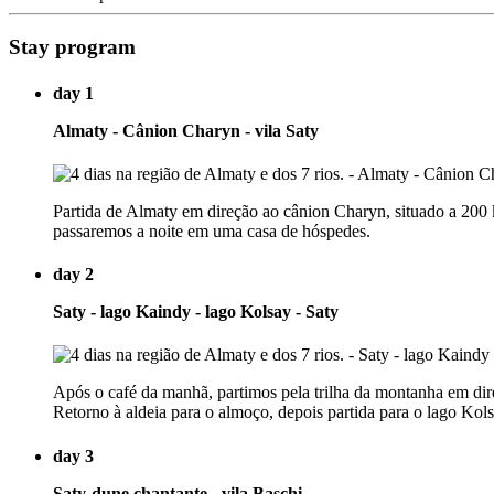
Stay program
day 1
Almaty - Cânion Charyn - vila Saty
Partida de Almaty em direção ao cânion Charyn, situado a 200 
passaremos a noite em uma casa de hóspedes.
day 2
Saty - lago Kaindy - lago Kolsay - Saty
Após o café da manhã, partimos pela trilha da montanha em dire
Retorno à aldeia para o almoço, depois partida para o lago Kols
day 3
Saty-dune chantante - vila Baschi