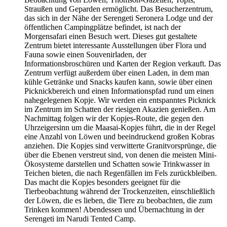
Straußen und Geparden ermöglicht. Das Besucherzentrum,
das sich in der Nähe der Serengeti Seronera Lodge und der
öffentlichen Campingplätze befindet, ist nach der
Morgensafari einen Besuch wert. Dieses gut gestaltete
Zentrum bietet interessante Ausstellungen über Flora und
Fauna sowie einen Souvenirladen, der
Informationsbroschüren und Karten der Region verkauft. Das
Zentrum verfügt außerdem über einen Laden, in dem man
kühle Getränke und Snacks kaufen kann, sowie über einen
Picknickbereich und einen Informationspfad rund um einen
nahegelegenen Kopje. Wir werden ein entspanntes Picknick
im Zentrum im Schatten der riesigen Akazien genießen. Am
Nachmittag folgen wir der Kopjes-Route, die gegen den
Uhrzeigersinn um die Maasai-Kopjes führt, die in der Regel
eine Anzahl von Löwen und beeindruckend großen Kobras
anziehen. Die Kopjes sind verwitterte Granitvorsprünge, die
über die Ebenen verstreut sind, von denen die meisten Mini-
Ökosysteme darstellen und Schatten sowie Trinkwasser in
Teichen bieten, die nach Regenfällen im Fels zurückbleiben.
Das macht die Kopjes besonders geeignet für die
Tierbeobachtung während der Trockenzeiten, einschließlich
der Löwen, die es lieben, die Tiere zu beobachten, die zum
Trinken kommen! Abendessen und Übernachtung in der
Serengeti im Narudi Tented Camp.