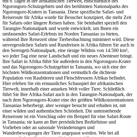
mit 6 Tagen in der afrikanischen Tierwelt, einschließlich des
Ngorongoro-Schutzgebiets und des berühmten Nationalparks des
Ngorongoro-Kraters in Tansania. Diese spezifische Safari- und
Reiseroute für Afrika wurde für Besucher konzipiert, die mehr Zeit
für Safaris oder längere Reisen haben. Sie beinhaltet speziell den
Tarangire-Nationalpark und wurde entwickelt, um Ihnen ein
umfassendes Safari-Erlebnis im Norden Tansanias zu bieten,
während Ihre Reisezeit ohne Tierbeobachtung minimiert wird. Diese
unvergesslichen Safaris und Rundreisen in Afrika führen Sie auch in
den Serengeti-Nationalpark, eine riesige Wildnis von 14.500 km²,
wo jeder Tag eine neue Landschaft und ein neues Abenteuer bringt.
Ihre Safari in Afrika führt Sie außerdem in den Ngorongoro-Krater
und das Ngorongoro-Schutzgebiet in Tansania, wo sich eine der
höchsten Wildkonzentrationen und vermutlich die dichteste
Population von Raubtieren und Fleischfressern Afrikas befindet.
Hier erleben Sie ein erstaunliches Schauspiel der afrikanischen
Tierwelt, innerhalb einer autarken Welt voller Tiere. Schließlich
führt Sie Ihre Afrika-Safari auch in den Tarangire-Nationalpark, der
nach dem Ngorongoro-Krater eine der größten Wildkonzentrationen
Tansanias beherbergt, aber weniger besucht und erhalten ist, mit
einer wilden und authentischen Schönheit. Die untenstehende
Reiseroute ist ein Vorschlag oder ein Beispiel für eine Safari-Route
in Tansania; sie kann an Ihre persönlichen Bedürfnisse und
Vorlieben oder an saisonale Veränderungen und
Wanderbewegungen der Tiere angepasst werden. Wie bei all