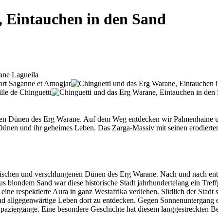
, Eintauchen in den Sand
n Dünen des Erg Warane. Auf dem Weg entdecken wir Palmenhaine und er
ünen und ihr geheimes Leben. Das Zarga-Massiv mit seinen erodierten 
tischen und verschlungenen Dünen des Erg Warane. Nach und nach ent
t aus blondem Sand war diese historische Stadt jahrhundertelang ein Tre
 eine respektierte Aura in ganz Westafrika verliehen. Südlich der Stad
d allgegenwärtige Leben dort zu entdecken. Gegen Sonnenuntergang er
paziergänge. Eine besondere Geschichte hat diesem langgestreckten B