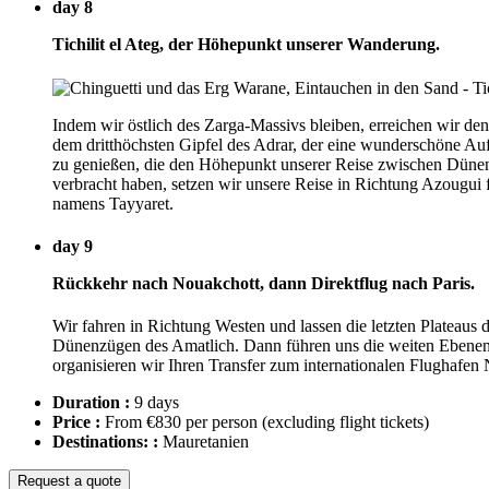
day 8
Tichilit el Ateg, der Höhepunkt unserer Wanderung.
Indem wir östlich des Zarga-Massivs bleiben, erreichen wir de
dem dritthöchsten Gipfel des Adrar, der eine wunderschöne Au
zu genießen, die den Höhepunkt unserer Reise zwischen Dünen 
verbracht haben, setzen wir unsere Reise in Richtung Azougui 
namens Tayyaret.
day 9
Rückkehr nach Nouakchott, dann Direktflug nach Paris.
Wir fahren in Richtung Westen und lassen die letzten Plateaus
Dünenzügen des Amatlich. Dann führen uns die weiten Ebenen de
organisieren wir Ihren Transfer zum internationalen Flughafe
Duration :
9 days
Price :
From €830 per person
(excluding flight tickets)
Destinations: :
Mauretanien
Request a quote