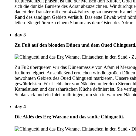
Kupfersteinzeit präsent ist und der Mensch dort Kupfer, Gold 
sich die dunkle Barriere des Adrar abzuzeichnen. Wir durchqu
dauert der Transfer mit dem 4x4-Fahrzeug zu unserem Kamelteam 
Rand des sandigen Gebiets verläuft. Das erste Biwak wird nör
teilen. Sie gehören zu einem Stamm aus dem Osten des Adrar.
day 3
Zu Fuß auf den blonden Dünen und dem Oued Chinguetti
Zu Fuß überqueren wir das Dünenmassiv von Afam el Mezrougat, 
Kulturen eignet. Anschließend erreichen wir die großen Dünen
bewohnten Gebiets des Oued Chinguetti markieren. Unsere sah
gewährleisten. Für Liebhaber von Nächten unter dem Sternenhimm
Kamelstuten und der saharischen Küche definiert ist. Sie ver
Schlafsack und ein Inlett mitbringen, um sich in warmen Näch
day 4
Die Aklés des Erg Warane und das sanfte Chinguetti.