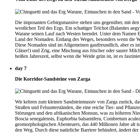
Die imposanten Gebirgsmassive stehen uns gegenüber, mit den
westlichen Teil des Ergs. Ein schattiger Teïchot (Balanites a
Warane seinen Lauf nach Westen beendet. Unter dem Namen Erg 
Land der Nomaden. Entlang des Weges, besonders wenn die Wei
Diese Nomaden sind im Allgemeinen gastfreundlich, aber es ist 
Gläser!) und Zrig, eine Mischung aus frischer oder saurer Mil
heißen Jahreszeit, selbst wenn die Weide grün ist, ist es faszi
day 7
Die Korridor-Sandsteine von Zarga
Wir kehren zum kleinen Sandsteinmassiv von Zarga zurück, das 8
Straßen und Felsunterständen, die eine reiche Tier- und Pflan
Störungen und den afrikanischen Monsun, was zu höheren Niede
Boscia senegalensis, Euphorbia balsamifera, Combretum acule
geomorphologischen Abenteuers, das 440 Millionen Jahre alt i
den Weg. Durch diese natürliche Barriere behindert, ändert d