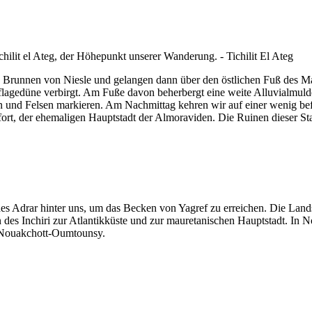
n Brunnen von Niesle und gelangen dann über den östlichen Fuß des Ma
flagedüne verbirgt. Am Fuße davon beherbergt eine weite Alluvialmuld
und Felsen markieren. Am Nachmittag kehren wir auf einer wenig befa
fort, der ehemaligen Hauptstadt der Almoraviden. Die Ruinen dieser Sta
 des Adrar hinter uns, um das Becken von Yagref zu erreichen. Die La
s Inchiri zur Atlantikküste und zur mauretanischen Hauptstadt. In No
n Nouakchott-Oumtounsy.