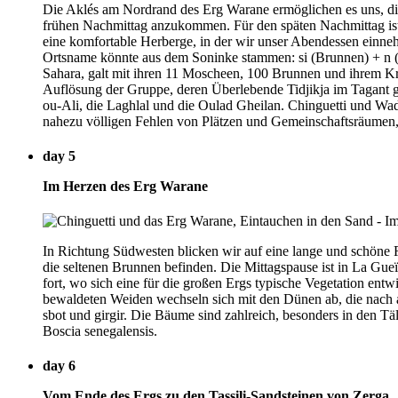
Die Aklés am Nordrand des Erg Warane ermöglichen es uns, die
frühen Nachmittag anzukommen. Für den späten Nachmittag ist e
eine komfortable Herberge, in der wir unser Abendessen einne
Ortsname könnte aus dem Soninke stammen: si (Brunnen) + n (v
Sahara, galt mit ihren 11 Moscheen, 100 Brunnen und ihrem Krei
Auflösung der Gruppe, deren Überlebende Tidjikja im Tagant g
ou-Ali, die Laghlal und die Oulad Gheilan. Chinguetti und W
nahezu völligen Fehlen von Plätzen und Gemeinschaftsräumen, h
day 5
Im Herzen des Erg Warane
In Richtung Südwesten blicken wir auf eine lange und schöne 
die seltenen Brunnen befinden. Die Mittagspause ist in La Gue
fort, wo sich eine für die großen Ergs typische Vegetation ent
bewaldeten Weiden wechseln sich mit den Dünen ab, die nach a
sbot und girgir. Die Bäume sind zahlreich, besonders in den Täle
Boscia senegalensis.
day 6
Vom Ende des Ergs zu den Tassili-Sandsteinen von Zerga