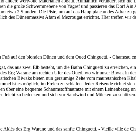
und andere wertvolle Materialien abbaut. Allmählich verändert sich die
eren die große Schwemmebene von Yagref und passieren das Dorf Aïn Ahe
etwa 2 Stunden. Die Piste, um auf das Hauptplateau des Adrar zu gelan
dlich des Dünenmassivs Afam el Mezrougat errichtet. Hier treffen wir 
.
das aus zwei Elb besteht, um die Batha Chinguetti zu erreichen, eine
 des Erg Warane am rechten Ufer des Oued, wo wir unser Biwak in der 
arischen Biwaks bieten nun geräumige Zelte vom mauretanischen Khaï
el ist es möglich, im Freien zu schlafen. Jeder Reisende richtet sich 
fügen über eine bequeme Schaumstoffmatratze mit einem Leinenbezug und
ten leicht zu bedecken und sich vor Sandwind und Mücken zu schützen