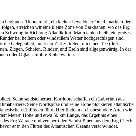
beginnen. Tinouarderit, ein kleiner bewaldeter Oued, markiert den
d folgen, erreichen wir eine kleine Zone von Barkhanen, wo das Erg
 Schwung in Richtung Atlantik fort. Mauretanien bleibt ein großes
Ränder bei heißem oder windstillem Wetter hochgeschlagen sind.
die Gelegenheit, unter ein Zelt zu treten, um einen Tee (drei
ten, Ziegen, Schafen, Rindern und Eseln sind allgegenwärtig. In der
unnen oder Oglats auf ihre Reihe warten.
ildet. Seine sandsteinernen Korridore schaffen ein Labyrinth aus
limabarriere: Seine Nordspitze und seine Höhe blockieren atlantische
anesischen Einflüssen führt. Hier findet man insbesondere Arten wie
ndert Metern Höhe und etwa 50 km Länge, das Ergebnis eines
nde des Erg Warane und versperrt den Sandströmen aus dem Erg Chech
evor er in den Fluten des Atlantischen Ozeans verschwindet.