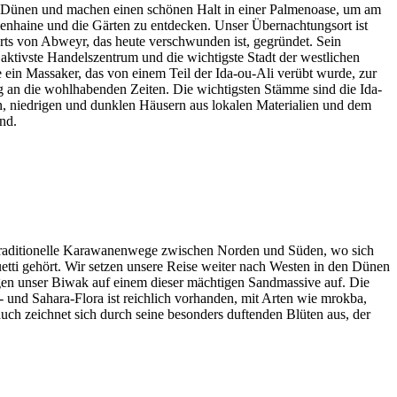
ie Dünen und machen einen schönen Halt in einer Palmenoase, um am
menhaine und die Gärten zu entdecken. Unser Übernachtungsort ist
ts von Abweyr, das heute verschwunden ist, gegründet. Sein
ktivste Handelszentrum und die wichtigste Stadt der westlichen
e ein Massaker, das von einem Teil der Ida-ou-Ali verübt wurde, zur
g an die wohlhabenden Zeiten. Die wichtigsten Stämme sind die Ida-
, niedrigen und dunklen Häusern aus lokalen Materialien und dem
nd.
, traditionelle Karawanenwege zwischen Norden und Süden, wo sich
etti gehört. Wir setzen unsere Reise weiter nach Westen in den Dünen
lagen unser Biwak auf einem dieser mächtigen Sandmassive auf. Die
und Sahara-Flora ist reichlich vorhanden, mit Arten wie mrokba,
trauch zeichnet sich durch seine besonders duftenden Blüten aus, der