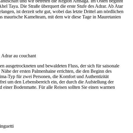
 Landschaft und wir betreten die Region Amsaga. Im Osten beginnt
l Taya. Die Straße überquert die erste Stufe des Adrar. Ab Atar
gen, ist derzeit sehr gut, wobei das letzte Drittel am nördlichen
das maurische Kamelteam, mit dem wir diese Tage in Mauretanien
n ausgetrockneten und bewaldeten Fluss, der sich für saisonale
Nähe der ersten Palmenhaine errichten, die den Beginn des
ma-Typ für zwei Personen, die Komfort und Authentizität
frei um den Lebensbereich ein, der durch die Aufstellung der
 einer Bodenmatte. Für alle Reisen sollten Sie einen warmen
.