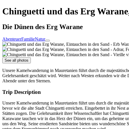
Chinguetti und das Erg Warane
Die Dünen des Erg Warane
Abenteuer
Familie
Natur
See all photos
Unsere Kamelwanderung in Mauretanien führt durch die majestätische
Gelehrsamkeit geschätzt wird. Weiter nach Westen erkunden wir die D
Abende unter den Sternen.
Trip Description
Unsere Kamelwanderung in Mauretanien führt uns durch die majestä
bevor wir die alte Stadt Chinguetti erreichen. Eingebettet in ihr Nes
Stätten zogen. Die Gelehrsamkeit ihrer Wissenschaftler hat Chinguetti
Karawane tauchen wir in das Herz der Dünen ein, um das geheime un
uns den Weg. Seine erodierten Sandsteine bieten uns wunderschöne S
unter dem Sternenhimmel noch spannender machen wird.