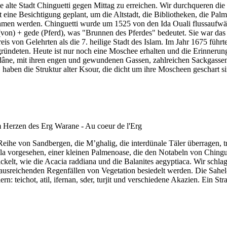
 alte Stadt Chinguetti gegen Mittag zu erreichen. Wir durchqueren d
ine Besichtigung geplant, um die Altstadt, die Bibliotheken, die Pal
hmen werden. Chinguetti wurde um 1525 von den Ida Ouali flussaufwär
on) + gede (Pferd), was "Brunnen des Pferdes" bedeutet. Sie war das a
s von Gelehrten als die 7. heilige Stadt des Islam. Im Jahr 1675 führt
ründeten. Heute ist nur noch eine Moschee erhalten und die Erinnerun
adâne, mit ihren engen und gewundenen Gassen, zahlreichen Sackgassen
aben die Struktur alter Ksour, die dicht um ihre Moscheen geschart si
Reihe von Sandbergen, die M’ghalig, die interdünale Täler überragen
ïla vorgesehen, einer kleinen Palmenoase, die den Notabeln von Chingu
wickelt, wie die Acacia raddiana und die Balanites aegyptiaca. Wir sch
usreichenden Regenfällen von Vegetation besiedelt werden. Die Sahel- 
rn: teichot, atil, ifernan, sder, turjit und verschiedene Akazien. Ein S