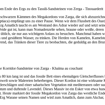
 schwarzen Kämmen des Megakordons von Zarga, die sich abzuzeichnen 
egyptiaca) empfängt uns zu einer Pause. Wenn wir dem Flussbett des Oue
Amatlich taucht es am Westrand des Adrar wieder auf und setzt seinen
de gut ist, kann man Nomadenzelte sehen, braune oder weiße, deren 
üblich, sie nur aus wichtigem Anlass zu besuchen. Manchmal haben wir 
ch und gesüßtem Wasser, zu trinken. Die Herden von Kamelen, Kamelstu
nierend, das Tränken dieser Tiere zu beobachten, die geduldig an den Br
0 km lang ist und das fossile Bett eines ehemaligen Gletscherflusses b
zenwelt sowie Malereien beherbergen. Dieser Kordon ist eine wirksame K
rschlägen und einer saharischen Vegetation mit mediterranen oder sud
atum und duftende Lavendel. Dieses Massiv ist ein Esker von etwa hu
st. Heute markiert der fossile Megakordon von Zarga das westliche E
er Erg Warane seinen Namen und wird zum Amatlich, dann zum Akchar, b