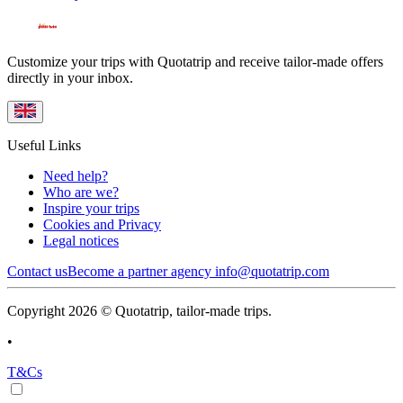
Customize your trips with Quotatrip and receive tailor-made offers
directly in your inbox.
Useful Links
Need help?
Who are we?
Inspire your trips
Cookies and Privacy
Legal notices
Contact us
Become a partner agency
info@quotatrip.com
Copyright 2026 © Quotatrip, tailor-made trips.
•
T&Cs