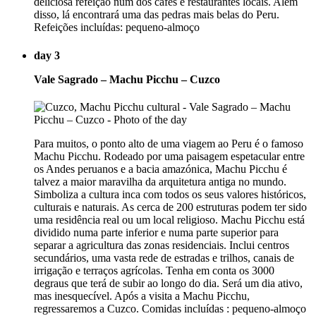
deliciosa refeição num dos cafés e restaurantes locais. Além
disso, lá encontrará uma das pedras mais belas do Peru.
Refeições incluídas: pequeno-almoço
day 3
Vale Sagrado – Machu Picchu – Cuzco
Para muitos, o ponto alto de uma viagem ao Peru é o famoso
Machu Picchu. Rodeado por uma paisagem espetacular entre
os Andes peruanos e a bacia amazónica, Machu Picchu é
talvez a maior maravilha da arquitetura antiga no mundo.
Simboliza a cultura inca com todos os seus valores históricos,
culturais e naturais. As cerca de 200 estruturas podem ter sido
uma residência real ou um local religioso. Machu Picchu está
dividido numa parte inferior e numa parte superior para
separar a agricultura das zonas residenciais. Inclui centros
secundários, uma vasta rede de estradas e trilhos, canais de
irrigação e terraços agrícolas. Tenha em conta os 3000
degraus que terá de subir ao longo do dia. Será um dia ativo,
mas inesquecível. Após a visita a Machu Picchu,
regressaremos a Cuzco. Comidas incluídas : pequeno-almoço