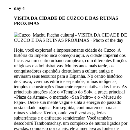
day 4
VISITA DA CIDADE DE CUZCO E DAS RUÍNAS
PRÓXIMAS
Hoje, você explorará a impressionante cidade de Cuzco. A
história do Império inca começou aqui. A cidade imperial dos
Incas era um centro urbano complexo, com diferentes funções
religiosas e administrativas. Muitos anos mais tarde, os
conquistadores espanhóis destruíram a cultura antiga e
enviaram seus tesouros para a Espanha. No centro histórico
de Cusco, veremos edifícios espanhóis, ruínas indígenas,
templos e construções finamente representativas dos Incas. As
principais atrações são: o «Templo do Sol», a praça principal
«Plaza de Armas», o mercado «San Pedro» e o «Museu do
Papa». Deixe sua mente vagar e sinta a energia do passado
nesta cidade mágica. Em seguida, continuaremos para as
ruínas vizinhas: Kenko, onde você verá as galerias
subterrâneas e o anfiteatro semicircular. Você também
descobrirá Tambomachay, um complexo de muros ligados por
escadas, composto por canais; ele alimentava as fontes de