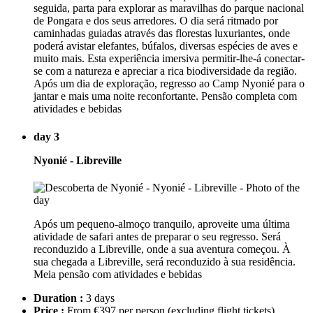
seguida, parta para explorar as maravilhas do parque nacional
de Pongara e dos seus arredores. O dia será ritmado por
caminhadas guiadas através das florestas luxuriantes, onde
poderá avistar elefantes, búfalos, diversas espécies de aves e
muito mais. Esta experiência imersiva permitir-lhe-á conectar-
se com a natureza e apreciar a rica biodiversidade da região.
Após um dia de exploração, regresso ao Camp Nyonié para o
jantar e mais uma noite reconfortante. Pensão completa com
atividades e bebidas
day 3
Nyonié - Libreville
Após um pequeno-almoço tranquilo, aproveite uma última
atividade de safari antes de preparar o seu regresso. Será
reconduzido a Libreville, onde a sua aventura começou. À
sua chegada a Libreville, será reconduzido à sua residência.
Meia pensão com atividades e bebidas
Duration :
3 days
Price :
From €397 per person
(excluding flight tickets)