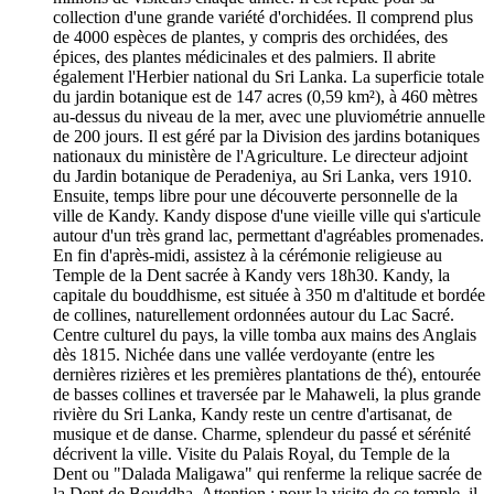
collection d'une grande variété d'orchidées. Il comprend plus
de 4000 espèces de plantes, y compris des orchidées, des
épices, des plantes médicinales et des palmiers. Il abrite
également l'Herbier national du Sri Lanka. La superficie totale
du jardin botanique est de 147 acres (0,59 km²), à 460 mètres
au-dessus du niveau de la mer, avec une pluviométrie annuelle
de 200 jours. Il est géré par la Division des jardins botaniques
nationaux du ministère de l'Agriculture. Le directeur adjoint
du Jardin botanique de Peradeniya, au Sri Lanka, vers 1910.
Ensuite, temps libre pour une découverte personnelle de la
ville de Kandy. Kandy dispose d'une vieille ville qui s'articule
autour d'un très grand lac, permettant d'agréables promenades.
En fin d'après-midi, assistez à la cérémonie religieuse au
Temple de la Dent sacrée à Kandy vers 18h30. Kandy, la
capitale du bouddhisme, est située à 350 m d'altitude et bordée
de collines, naturellement ordonnées autour du Lac Sacré.
Centre culturel du pays, la ville tomba aux mains des Anglais
dès 1815. Nichée dans une vallée verdoyante (entre les
dernières rizières et les premières plantations de thé), entourée
de basses collines et traversée par le Mahaweli, la plus grande
rivière du Sri Lanka, Kandy reste un centre d'artisanat, de
musique et de danse. Charme, splendeur du passé et sérénité
décrivent la ville. Visite du Palais Royal, du Temple de la
Dent ou "Dalada Maligawa" qui renferme la relique sacrée de
la Dent de Bouddha. Attention : pour la visite de ce temple, il