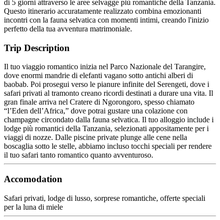
di 5 giorni attraverso le aree selvagge più romantiche della Tanzania.
Questo itinerario accuratamente realizzato combina emozionanti
incontri con la fauna selvatica con momenti intimi, creando l'inizio
perfetto della tua avventura matrimoniale.
Trip Description
Il tuo viaggio romantico inizia nel Parco Nazionale del Tarangire,
dove enormi mandrie di elefanti vagano sotto antichi alberi di
baobab. Poi prosegui verso le pianure infinite del Serengeti, dove i
safari privati al tramonto creano ricordi destinati a durare una vita. Il
gran finale arriva nel Cratere di Ngorongoro, spesso chiamato
“l’Eden dell’Africa,” dove potrai gustare una colazione con
champagne circondato dalla fauna selvatica. Il tuo alloggio include i
lodge più romantici della Tanzania, selezionati appositamente per i
viaggi di nozze. Dalle piscine private plunge alle cene nella
boscaglia sotto le stelle, abbiamo incluso tocchi speciali per rendere
il tuo safari tanto romantico quanto avventuroso.
Accomodation
Safari privati, lodge di lusso, sorprese romantiche, offerte speciali
per la luna di miele