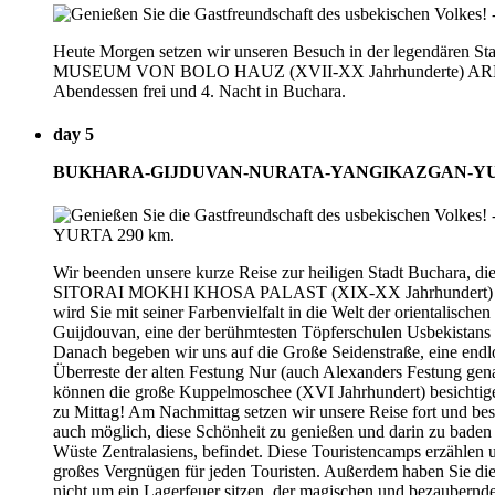
Heute Morgen setzen wir unseren Besuch in der legend
MUSEUM VON BOLO HAUZ (XVII-XX Jahrhunderte) ARK 
Abendessen frei und 4. Nacht in Buchara.
day 5
BUKHARA-GIJDUVAN-NURATA-YANGIKAZGAN-YUR
Wir beenden unsere kurze Reise zur heiligen Stadt Buchara, di
SITORAI MOKHI KHOSA PALAST (XIX-XX Jahrhundert) ist ein G
wird Sie mit seiner Farbenvielfalt in die Welt der orientalisch
Guijdouvan, eine der berühmtesten Töpferschulen Usbekistans 
Danach begeben wir uns auf die Große Seidenstraße, eine endlos
Überreste der alten Festung Nur (auch Alexanders Festung gen
können die große Kuppelmoschee (XVI Jahrhundert) besichtig
zu Mittag! Am Nachmittag setzen wir unsere Reise fort und be
auch möglich, diese Schönheit zu genießen und darin zu baden
Wüste Zentralasiens, befindet. Diese Touristencamps erzählen 
großes Vergnügen für jeden Touristen. Außerdem haben Sie 
nicht um ein Lagerfeuer sitzen, der magischen und bezauber