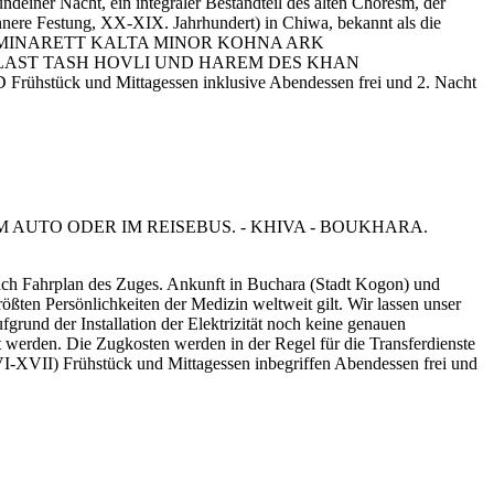
einer Nacht, ein integraler Bestandteil des alten Choresm, der
nere Festung, XX-XIX. Jahrhundert) in Chiwa, bekannt als die
SEIN MINARETT KALTA MINOR KOHNA ARK
AST TASH HOVLI UND HAREM DES KHAN
Mittagessen inklusive Abendessen frei und 2. Nacht
nach Fahrplan des Zuges. Ankunft in Buchara (Stadt Kogon) und
rößten Persönlichkeiten der Medizin weltweit gilt. Wir lassen unser
rund der Installation der Elektrizität noch keine genauen
 werden. Die Zugkosten werden in der Regel für die Transferdienste
rühstück und Mittagessen inbegriffen Abendessen frei und