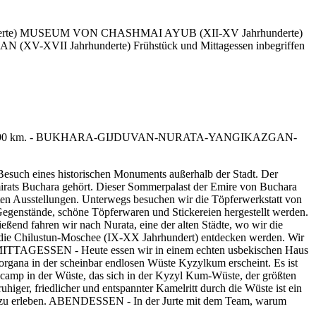
rhunderte) MUSEUM VON CHASHMAI AYUB (XII-XV Jahrhunderte)
I Jahrhunderte) Frühstück und Mittagessen inbegriffen
 Besuch eines historischen Monuments außerhalb der Stadt. Der
ats Buchara gehört. Dieser Sommerpalast der Emire von Buchara
santen Ausstellungen. Unterwegs besuchen wir die Töpferwerkstatt von
Gegenstände, schöne Töpferwaren und Stickereien hergestellt werden.
eßend fahren wir nach Nurata, eine der alten Städte, wo wir die
), die Chilustun-Moschee (IX-XX Jahrhundert) entdecken werden. Wir
. MITTAGESSEN - Heute essen wir in einem echten usbekischen Haus
organa in der scheinbar endlosen Wüste Kyzylkum erscheint. Es ist
ncamp in der Wüste, das sich in der Kyzyl Kum-Wüste, der größten
ger, friedlicher und entspannter Kamelritt durch die Wüste ist ein
e zu erleben. ABENDESSEN - In der Jurte mit dem Team, warum