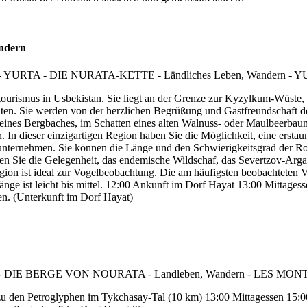
ndern
kotourismus in Usbekistan. Sie liegt an der Grenze zur Kyzylkum-Wüste,
ten. Sie werden von der herzlichen Begrüßung und Gastfreundschaft de
 eines Bergbaches, im Schatten eines alten Walnuss- oder Maulbeerbau
n dieser einzigartigen Region haben Sie die Möglichkeit, eine erstaun
ternehmen. Sie können die Länge und den Schwierigkeitsgrad der Rout
n Sie die Gelegenheit, das endemische Wildschaf, das Severtzov-Arg
ion ist ideal zur Vogelbeobachtung. Die am häufigsten beobachteten Vö
gänge ist leicht bis mittel. 12:00 Ankunft im Dorf Hayat 13:00 Mitta
. (Unterkunft im Dorf Hayat)
den Petroglyphen im Tykchasay-Tal (10 km) 13:00 Mittagessen 15:00