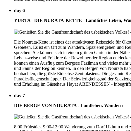
day 6
YURTA - DIE NURATA-KETTE - Ländliches Leben, Wa
Die Nourata-Kette ist eines der attraktivsten Reiseziele für Ö
Gebieten. Es ist ein Ort zum Wandern, Spazierengehen und Rei
sprechen. Sie können sich in einem grünen Garten in der Nähe
Lebensweise und Folklore der Bewohner der Region entdecken. I
können einen Ausflug zum Bergsee Fazilman und vieles mehr un
und Fauna der Region kennen. In den Bergen von Nourata habe
beobachten, die größte Eidechse Zentralasiens. Die gesamte Reg
Paradiesfliegenschnäpper. Der Schwierigkeitsgrad der Spazier
und Erholung im Gästehaus Hayat ABENDESSEN - Inbegriffen
day 7
DIE BERGE VON NOURATA - Landleben, Wandern
8:00 Frühstück 9:00-12:00 Wanderung zum Dorf Ukhum und zu 