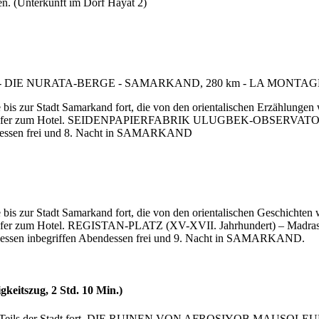
. (Unterkunft im Dorf Hayat 2)
s zur Stadt Samarkand fort, die von den orientalischen Erzählungen wi
und Transfer zum Hotel. SEIDENPAPIERFABRIK ULUGBEK-OBSERV
essen frei und 8. Nacht in SAMARKAND
s zur Stadt Samarkand fort, die von den orientalischen Geschichten wi
Transfer zum Hotel. REGISTAN-PLATZ (XV-XVII. Jahrhundert) – Ma
ssen inbegriffen Abendessen frei und 9. Nacht in SAMARKAND.
tszug, 2 Std. 10 Min.)
lichen Teils der Stadt fort. DIE RUINEN VON AFROSIYOB MAUSO