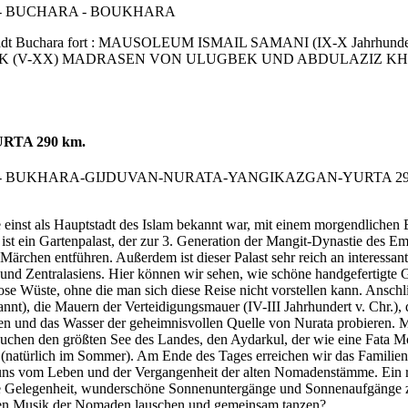
ären Stadt Buchara fort : MAUSOLEUM ISMAIL SAMANI (IX-X Jah
(V-XX) MADRASEN VON ULUGBEK UND ABDULAZIZ KHAN (XV-XVI
TA 290 km.
e einst als Hauptstadt des Islam bekannt war, mit einem morgendlichen
artenpalast, der zur 3. Generation der Mangit-Dynastie des Emir
en Märchen entführen. Außerdem ist dieser Palast sehr reich an interes
und Zentralasiens. Hier können wir sehen, wie schöne handgefertigte 
e Wüste, ohne die man sich diese Reise nicht vorstellen kann. Anschli
annt), die Mauern der Verteidigungsmauer (IV-III Jahrhundert v. Chr.
en und das Wasser der geheimnisvollen Quelle von Nurata probieren
suchen den größten See des Landes, den Aydarkul, der wie eine Fata M
 (natürlich im Sommer). Am Ende des Tages erreichen wir das Familie
uns vom Leben und der Vergangenheit der alten Nomadenstämme. Ein ruhi
die Gelegenheit, wunderschöne Sonnenuntergänge und Sonnenaufgäng
nden Musik der Nomaden lauschen und gemeinsam tanzen?