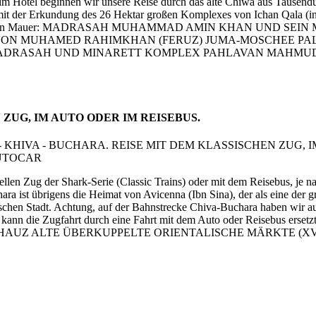
 Hotel beginnen wir unsere Reise durch das alte Chiwa aus Tausendund
mit der Erkundung des 26 Hektar großen Komplexes von Ichan Qala (in
ken und hohen Mauer: MADRASAH MUHAMMAD AMIN KHAN UND 
ON MUHAMED RAHIMKHAN (FERUZ) JUMA-MOSCHEE PAL
 UND MINARETT KOMPLEX PAHLAVAN MAHMUD Frühstück und 
 ZUG, IM AUTO ODER IM REISEBUS.
llen Zug der Shark-Serie (Classic Trains) oder mit dem Reisebus, je 
ara ist übrigens die Heimat von Avicenna (Ibn Sina), der als eine der g
chen Stadt. Achtung, auf der Bahnstrecke Chiva-Buchara haben wir aufg
kann die Zugfahrt durch eine Fahrt mit dem Auto oder Reisebus ersetzt
KHAUZ ALTE ÜBERKUPPELTE ORIENTALISCHE MÄRKTE (XVI-XVII) F