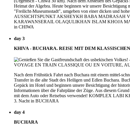
(Urgentsch - Chiwa 30 km). Nach dem Abstellen des Gepäcks im
Heimat der Algebra. Heute beginnen wir unsere Besichtigung 
"Freilicht-Museumsstadt", umgeben von einer dic
AUSSICHTSPUNKT AKSHEYKH BABA MADRASAH V
KARAWANSERAIL OLAQULIKHAN ISLAM KHOJA MADRASAH
in CHIWA
day 3
KHIVA - BUCHARA. REISE MIT DEM KLASSISCHEN
Nach dem Frühstück Fahrt nach Buchara mit einem mittel-schne
Transfer in die alte Stadt des Heiligen und Edlen Buchara. Buch
Gepäck im Hotel und beginnen unsere Besichtigung der historis
Informationen über die Fahrpläne der Züge. Aus diesem Grund 
mit dem Auto oder Reisebus verwendet! KOMPLEX LABI 
3. Nacht in BUCHARA
day 4
BUCHARA