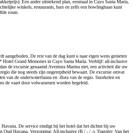
akketprijs): Een ander uitstekend plan, eenmaal in Cayo Santa María,
htelijke winkels, restaurants, bars en zelfs een bowlingbaan kunt
lfde route.
rdt aangeboden. De rest van de dag kunt u naar eigen wens genieten
* Hotel Grand Memories in Cayo Santa María. Verblijf: all-inclusive
s dan de excursie genaamd Aventura Marina niet, een activiteit die uw
 regio die nog steeds zijn ongereptheid bewaart. De excursie omvat
eten van de onderwaterfauna en -flora van de regio. Snorkelen en
dens de vaart door volwassenen worden begeleid.
avana. De service eindigt bij het hotel dat het dichtst bij uw
Oud Havana. Verzorging: All-inclusive (B / - / -). Transfer: Van het