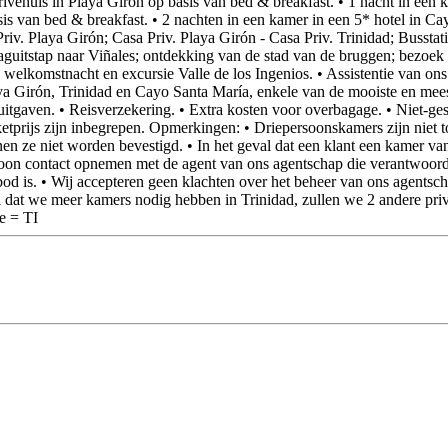
ivéhuis in Playa Girón op basis van bed & breakfast. • 1 nacht in een 
sis van bed & breakfast. • 2 nachten in een kamer in een 5* hotel in Cay
iv. Playa Girón; Casa Priv. Playa Girón - Casa Priv. Trinidad; Bussta
daguitstap naar Viñales; ontdekking van de stad van de bruggen; bezoe
welkomstnacht en excursie Valle de los Ingenios. • Assistentie van ons
a Girón, Trinidad en Cayo Santa María, enkele van de mooiste en meest
uitgaven. • Reisverzekering. • Extra kosten voor overbagage. • Niet-gesp
akketprijs zijn inbegrepen. Opmerkingen: • Driepersoonskamers zijn niet
en ze niet worden bevestigd. • In het geval dat een klant een kamer van
rsoon contact opnemen met de agent van ons agentschap die verantwoordel
nbod is. • Wij accepteren geen klachten over het beheer van ons agentsch
dat we meer kamers nodig hebben in Trinidad, zullen we 2 andere privé
e = TI