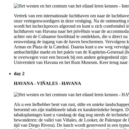
Vertrek van een internationale luchthaven om naar de luchthav
onze vertegenwoordigers in deze vestiging. Na de ontmoeting ne
wordt het incheckproces afgerond en kunt u zich comfortabel i
luchthaven van Havana naar het privéhuis waar de accommodatie z
achter om de Cubaanse hoofdstad te ontdekken, die u direct na
eeuwenlang de ingang van de haven beschermen. Vervolgens ku
Armas en Plaza de la Catedral. Daarna kunt u uw weg vervolge
ambachtelijke markt en het paleis van de Kapiteins-Generaal (h
te overwegen voor een bezoek bij een andere gelegenheid zijn: d
Universiteit van Havana en het Rum Museum. Keer terug naar
day 2
HAVANA - VIÑALES - HAVANA
Als u een liefhebber bent van rust, stilte en unieke landschappen
beroemd om zijn traditionele tabak en karakteristieke bergen. 
tabaksplantages kunt u vandaag de dag nog steeds de technieke
bewonderen: de vallei van Viñales, de Looker, de Palenque de l
tijd van Diego Rivera). De lunch wordt geserveerd in een typis