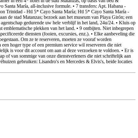
kamer in een 4* hotel in de stad Matanzas, op basis van bed &
o Santa María, all-inclusive formule. • 7 transfers: Apt. Habana -
tion Trinidad - Htl 5* Cayo Santa María; Htl 5* Cayo Santa María -
k aan de stad Matanzas; bezoek aan het museum van Playa Girón; een
 agentschap gedurende uw hele verblijf in het land, 24u/24. • Kluis op
 emblematische plekken van het land. • 9 ontbijten. Niet inbegrepen
ecificeerde diensten (fooien, excursies, enz.). • Elke aanbeveling die
 toegestaan. Om ze te reserveren, moeten ze vooraf worden
 een hoger type of een premium service wil reserveren die niet
ijk is voor dit account om aan al deze verzoeken te voldoen. • Er is
ap of van sommige van onze dienstverleners die niet schriftelijk aan
huizen gebruiken: Lisandro's en Mercedes & Elvis's, beide locaties