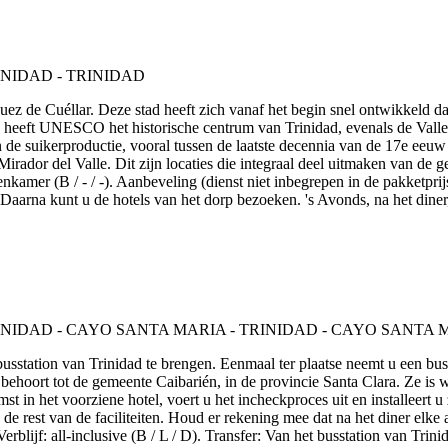
quez de Cuéllar. Deze stad heeft zich vanaf het begin snel ontwikkeld
heeft UNESCO het historische centrum van Trinidad, evenals de Valle d
n de suikerproductie, vooral tussen de laatste decennia van de 17e eeu
ador del Valle. Dit zijn locaties die integraal deel uitmaken van de ges
nkamer (B / - / -). Aanbeveling (dienst niet inbegrepen in de pakketpri
. Daarna kunt u de hotels van het dorp bezoeken. 's Avonds, na het dine
busstation van Trinidad te brengen. Eenmaal ter plaatse neemt u een bus
n behoort tot de gemeente Caibarién, in de provincie Santa Clara. Ze i
st in het voorziene hotel, voert u het incheckproces uit en installeert 
n de rest van de faciliteiten. Houd er rekening mee dat na het diner el
lijf: all-inclusive (B / L / D). Transfer: Van het busstation van Tri