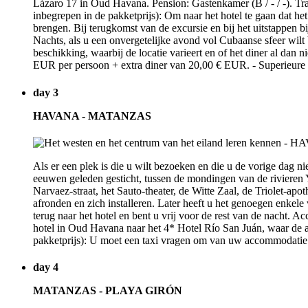
Lázaro 17 in Oud Havana. Pension: Gastenkamer (B / - / -). Tra
inbegrepen in de pakketprijs): Om naar het hotel te gaan dat het 
brengen. Bij terugkomst van de excursie en bij het uitstappen bij
Nachts, als u een onvergetelijke avond vol Cubaanse sfeer wil
beschikking, waarbij de locatie varieert en of het diner al dan
EUR per persoon + extra diner van 20,00 € EUR. - Superieure
day 3
HAVANA - MATANZAS
Als er een plek is die u wilt bezoeken en die u de vorige dag ni
eeuwen geleden gesticht, tussen de mondingen van de rivieren 
Narvaez-straat, het Sauto-theater, de Witte Zaal, de Triolet-a
afronden en zich installeren. Later heeft u het genoegen enkel
terug naar het hotel en bent u vrij voor de rest van de nacht. 
hotel in Oud Havana naar het 4* Hotel Río San Juán, waar de ac
pakketprijs): U moet een taxi vragen om van uw accommodatie i
day 4
MATANZAS - PLAYA GIRÓN