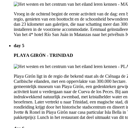
Vroeg in de ochtend begint de eerste activiteit van de dag: ee
regio, genieten van een boottocht en de schoonheid bewonderen
dan 23 kilometer aan galerijen, die naar schatting meer dan 30
installeren in de voorziene accommodatie. Eenmaal geïnstalleerd
Van het 4* hotel Río San Juán in Matanzas naar het privéhuis I
day 5
PLAYA GIRÓN - TRINIDAD
Playa Girón ligt in de regio die bekend staat als de Ciénaga d
Caribische eilanden, met een oppervlakte van 300.000 hectare. D
gemeentelijk museum van Playa Girón, een gedenkteken gewijd a
activiteit kunt u verdergaan naar de Cueva de los Peces. Bij aa
indrukwekkend natuurlijk zwembad, met kristalhelder water en 
beoefenen. Later vertrekt u naar Trinidad, een magische stad, 
rondleiding krijgt door het historische stadscentrum en dineert i
Ivette & Ronel in Playa Girón naar casa particular Isla Bella i
pakketprijs): Lunch in het restaurant dat deel uitmaakt van dit t