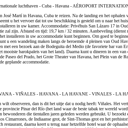
en José Martí in Havana, Cuba te reizen. Na de landing en het ophalen
emt u het vervoer dat tot uw beschikking is gesteld om u naar het huis 
nstalleren in uw kamer. Accommodatie: Privéhuis San Lázaro 17 in Oud 
al zijn. Afstand en tijd: 19,7 km / 32 minuten. Aanbeveling (dienst ni
 het installeren in uw accommodatie kunt beginnen. Om goed te beginn
nt u een wandeling maken langs de beroemde 4 pleinen van Oud Havana
n met een bezoek aan de Bodeguita del Medio (de favoriete bar van Er
et mooiste barokpaleis van het land). Daarna kunt u dineren in een van
e Paseo del Prado, het Grote Theater van Havana, het Plein van de Revol
 de geplande accommodatie.
 wilt observeren, dan is dit het uitje dat u nodig heeft: Viñales. Het ver
De provincie Pinar del Río (het land waar de beste tabak ter wereld wo
n bewonderen die tientallen jaren geleden werden gebruikt. U bezoekt 
os Cimarrones, de Indiaanse grot, de Sint-Thomas grot en het prehistori
ch restaurant, daarna keert u terug naar hetzelfde hotel waar de ophaa