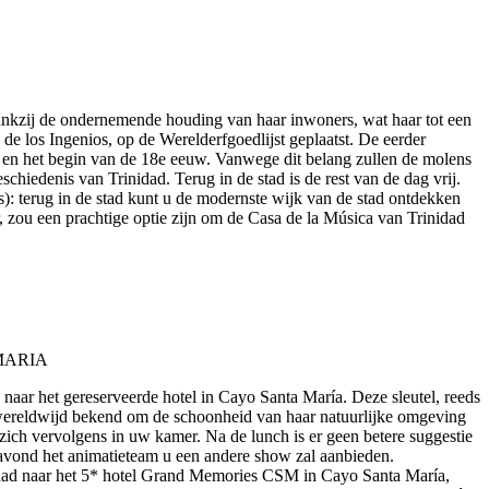
 dankzij de ondernemende houding van haar inwoners, wat haar tot een
e los Ingenios, op de Werelderfgoedlijst geplaatst. De eerder
w en het begin van de 18e eeuw. Vanwege dit belang zullen de molens
chiedenis van Trinidad. Terug in de stad is de rest van de dag vrij.
js): terug in de stad kunt u de modernste wijk van de stad ontdekken
r, zou een prachtige optie zijn om de Casa de la Música van Trinidad
 naar het gereserveerde hotel in Cayo Santa María. Deze sleutel, reeds
s wereldwijd bekend om de schoonheid van haar natuurlijke omgeving
u zich vervolgens in uw kamer. Na de lunch is er geen betere suggestie
ke avond het animatieteam u een andere show zal aanbieden.
nidad naar het 5* hotel Grand Memories CSM in Cayo Santa María,