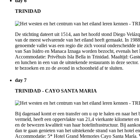
day 6
TRINIDAD
De stichting dateert uit 1514, aan het hoofd stond Diego Veláz
van de meest welvarende van het eiland heeft gemaakt. In 1988 
genoemde vallei was een regio die zich vooral onderscheidde i
van San Isidro en Manaca Iznaga worden bezocht, evenals het Mir
Accommodatie: Privéhuis Isla Bella in Trinidad. Maaltijd: Gaste
en lunchen in een van de uitstekende restaurants in deze sector
te bezoeken en zo de avond in schoonheid af te sluiten.
day 7
TRINIDAD - CAYO SANTA MARIA
Bij dageraad komt er een transfer om u op te halen en naar het 
vermeld, heeft een oppervlakte van 21,4 vierkante kilometer e
en de bewezen kwaliteit van haar hotelinfrastructuur. Bij aankom
dan te gaan genieten van het uitstekende strand van het hotel e
Accommodatie: 5* Hotel Grand Memories Cayo Santa María. Verb