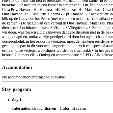
Havana op basis van bed & breakfast. • 1 nacht in een kamer in een pr
breakfast. • 2 nachten in een kamer in een privéhuis in Trinidad op ba
Casa Priv. Havana; Htl Habana - Htl Matanzas; Htl Matanzas - Casa Pr
Oud Havana Htl; Casa Priv. Habana - Apt. Habana. • 7 activiteiten: 
blik op de Cueva de los Peces (met welkomstcocktail); Trinidadiaanse 
de kamer. • De magie van een verblijf in Oud Havana, Matanzas, Play
diensten: • Luchthaventaksen. • Visum. • Vliegtickets. • Persoonlijke 
wij doen, waarbij wij altijd aangeven dat deze diensten niet in de p
aangevraagd en, totdat ze zijn goedgekeurd door het agentschap, kunn
oorspronkelijk in het pakket is voorzien, moet de geïnteresseerde pe
geen gratis pax in dit voorstel, aangezien het op zich een speciaal aa
een van onze vertegenwoordigers worden overgemaakt. • In het geval 
hebben 2 kamers elk. - Ontbijt en accommodatie = LPD - All-inclusiv
Accomodation
No accomodation information available
Stay program
day 1
Internationale luchthaven - Cuba - Havana