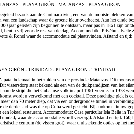
n begeleid bezoek aan de Canimar-rivier, een van de mooiste plekken v
 van een landschap waar de groene kleur overheerst. Aan het einde be
0.000 jaar geleden zijn begonnen te ontstaan, maar pas in 1861 zijn ont
, bent u vrij voor de rest van de dag. Accommodatie: Privéhuis Ivette &
vette & Ronel waar de accommodatie zal plaatsvinden. Afstand en tijd:
e Zapata, helemaal in het zuiden van de provincie Matanzas. Dit moeras
it vissersdorp staat bekend als een van de duikparadijzen van het eilan
an de strijd die het Cubaanse volk in april 1961 voerde. In 1978 wer
nkomst wordt u verwelkomd met een cocktail. Deze prachtige plek is een 
meer dan 70 meter diep, dat via een ondergrondse tunnel in verbindin
die de derde stad was die op Cuba werd gesticht. Bij aankomst in uw gep
n een lokaal restaurant. Accommodatie: Casa particular Isla Bella in Trin
n Trinidad, waar de accommodatie wordt verzorgd. Afstand en tijd: 160,
oeristische centrum (de vissen grot), waar u uitstekende opties op het m