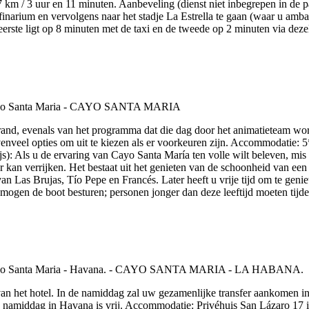
km / 3 uur en 11 minuten. Aanbeveling (dienst niet inbegrepen in de p
inarium en vervolgens naar het stadje La Estrella te gaan (waar u ambac
e eerste ligt op 8 minuten met de taxi en de tweede op 2 minuten via deze
rand, evenals van het programma dat die dag door het animatieteam wo
nveel opties om uit te kiezen als er voorkeuren zijn. Accommodatie: 5
ijs): Als u de ervaring van Cayo Santa María ten volle wilt beleven, mi
r kan verrijken. Het bestaat uit het genieten van de schoonheid van een
n Las Brujas, Tío Pepe en Francés. Later heeft u vrije tijd om te geni
 mogen de boot besturen; personen jonger dan deze leeftijd moeten tij
van het hotel. In de namiddag zal uw gezamenlijke transfer aankomen in H
namiddag in Havana is vrij. Accommodatie: Privéhuis San Lázaro 17 in 