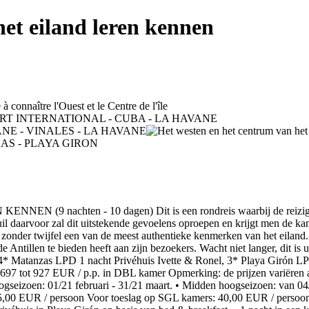
et eiland leren kennen
hten - 10 dagen) Dit is een rondreis waarbij de reiziger uits
uil daarvoor zal dit uitstekende gevoelens oproepen en krijgt men de 
ft zonder twijfel een van de meest authentieke kenmerken van het eilan
 de Antillen te bieden heeft aan zijn bezoekers. Wacht niet langer, dit 
 Matanzas LPD 1 nacht Privéhuis Ivette & Ronel, 3* Playa Girón LPD 
7 tot 927 EUR / p.p. in DBL kamer Opmerking: de prijzen variëren afha
ogseizoen: 01/21 februari - 31/21 maart. • Midden hoogseizoen: van 04/
: 5,00 EUR / persoon Voor toeslag op SGL kamers: 40,00 EUR / persoon 