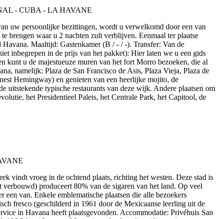
 van uw persoonlijke bezittingen, wordt u verwelkomd door een van
te brengen waar u 2 nachten zult verblijven. Eenmaal ter plaatse
Havana. Maaltijd: Gastenkamer (B / - / -). Transfer: Van de
et inbegrepen in de prijs van het pakket): Hier laten we u een gids
en kunt u de majestueuze muren van het fort Morro bezoeken, die al
, namelijk: Plaza de San Francisco de Asis, Plaza Vieja, Plaza de
nest Hemingway) en genieten van een heerlijke mojito, de
 de uitstekende typische restaurants van deze wijk. Andere plaatsen om
utie, het Presidentieel Paleis, het Centrale Park, het Capitool, de
trek vindt vroeg in de ochtend plaats, richting het westen. Deze stad is
rdt verbouwd) produceert 80% van de sigaren van het land. Op veel
er een van. Enkele emblematische plaatsen die alle bezoekers
sch fresco (geschilderd in 1961 door de Mexicaanse leerling uit de
lservice in Havana heeft plaatsgevonden. Accommodatie: Privéhuis San