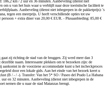
d: 186,2 km / 2 uur en 36 minuten. Aanbeveling (dienst niet
 om u van het huis waar u verblijft naar deze toeristische faciliteit te
rblijfplaats. Aanbeveling (dienst niet inbegrepen in de pakketprijs): 's
a, tegen een meerprijs. U heeft verschillende opties tot uw
per persoon + extra diner van 20,00 € EUR. - Plusaanbieding: 85,00 €
g gaat zij richting de stad van de bruggen. Zij werd meer dan 3
 dezelfde naam. Interessante plekken om te bezoeken zijn: de
. Bij aankomst in de voorziene accommodatie kunt u het incheckproces
egeleid door een lokale gids. Aan het einde van het bezoek keert u
fast (B / - / -). Transfer: Van het 5* SO / Paseo del Prado La Habana
1 uur en 32 minuten. Aanbeveling (dienst niet inbegrepen in de
oet nemen die u naar de stad Matanzas brengt.