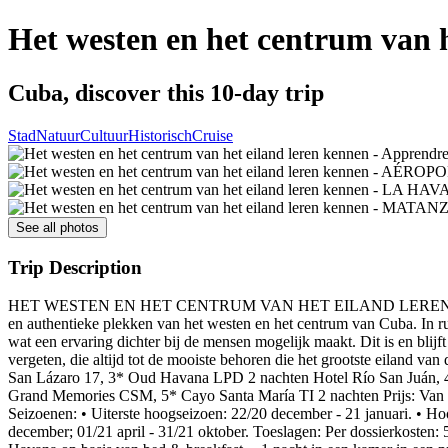
Het westen en het centrum van h
Cuba, discover this 10-day trip
Stad
Natuur
Cultuur
Historisch
Cruise
See all photos
Trip Description
HET WESTEN EN HET CENTRUM VAN HET EILAND LEREN KENNEN (9 nac
en authentieke plekken van het westen en het centrum van Cuba. In r
wat een ervaring dichter bij de mensen mogelijk maakt. Dit is en blij
vergeten, die altijd tot de mooiste behoren die het grootste eiland van
San Lázaro 17, 3* Oud Havana LPD 2 nachten Hotel Río San Juán, 4*
Grand Memories CSM, 5* Cayo Santa María TI 2 nachten Prijs: Van 69
Seizoenen: • Uiterste hoogseizoen: 22/20 december - 21 januari. • Ho
december; 01/21 april - 31/21 oktober. Toeslagen: Per dossierkosten