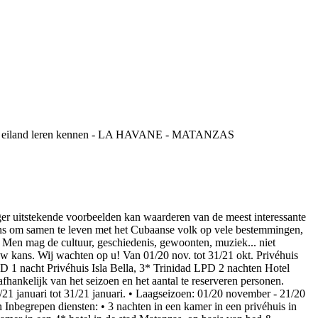
tekende voorbeelden kan waarderen van de meest interessante
kans om samen te leven met het Cubaanse volk op vele bestemmingen,
d. Men mag de cultuur, geschiedenis, gewoonten, muziek... niet
is uw kans. Wij wachten op u! Van 01/20 nov. tot 31/21 okt. Privéhuis
1 nacht Privéhuis Isla Bella, 3* Trinidad LPD 2 nachten Hotel
nkelijk van het seizoen en het aantal te reserveren personen.
21 januari tot 31/21 januari. • Laagseizoen: 01/20 november - 21/20
Inbegrepen diensten: • 3 nachten in een kamer in een privéhuis in