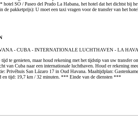
tel SO / Paseo del Prado La Habana, het hotel dat het dichtst bij het 
in de pakketprijs): U moet een taxi vragen voor de transfer van het ho
N
tijd te genieten, maar houd rekening met het tijdstip van uw transfer o
cht van Cuba naar een internationale luchthaven. Houd er rekening mee
: Privéhuis San Lázaro 17 in Oud Havana. Maaltijdplan: Gastenkamer (B
 en tijd: 19,7 km / 32 minuten. *** Einde van de diensten ***