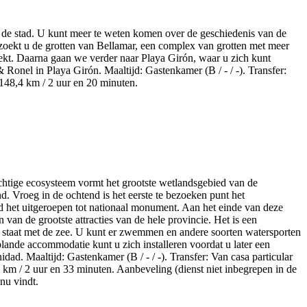
an de stad. U kunt meer te weten komen over de geschiedenis van de
zoekt u de grotten van Bellamar, een complex van grotten met meer
dekt. Daarna gaan we verder naar Playa Girón, waar u zich kunt
 Ronel in Playa Girón. Maaltijd: Gastenkamer (B / - / -). Transfer:
 148,4 km / 2 uur en 20 minuten.
achtige ecosysteem vormt het grootste wetlandsgebied van de
d. Vroeg in de ochtend is het eerste te bezoeken punt het
d het uitgeroepen tot nationaal monument. Aan het einde van deze
van de grootste attracties van de hele provincie. Het is een
g staat met de zee. U kunt er zwemmen en andere soorten watersporten
lande accommodatie kunt u zich installeren voordat u later een
idad. Maaltijd: Gastenkamer (B / - / -). Transfer: Van casa particular
1 km / 2 uur en 33 minuten. Aanbeveling (dienst niet inbegrepen in de
enu vindt.