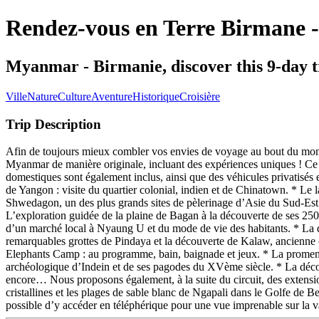
Rendez-vous en Terre Birmane -
Myanmar - Birmanie, discover this 9-day t
Ville
Nature
Culture
Aventure
Historique
Croisière
Trip Description
Afin de toujours mieux combler vos envies de voyage au bout du monde
Myanmar de manière originale, incluant des expériences uniques ! Ce c
domestiques sont également inclus, ainsi que des véhicules privatisés et
de Yangon : visite du quartier colonial, indien et de Chinatown. * Le
Shwedagon, un des plus grands sites de pèlerinage d’Asie du Sud-Est. 
L’exploration guidée de la plaine de Bagan à la découverte de ses 250
d’un marché local à Nyaung U et du mode de vie des habitants. * La dég
remarquables grottes de Pindaya et la découverte de Kalaw, ancienne 
Elephants Camp : au programme, bain, baignade et jeux. * La promenade
archéologique d’Indein et de ses pagodes du XVème siècle. * La découve
encore… Nous proposons également, à la suite du circuit, des extensi
cristallines et les plages de sable blanc de Ngapali dans le Golfe de B
possible d’y accéder en téléphérique pour une vue imprenable sur la val