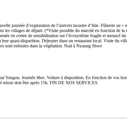
elle journée d’exploration de l’univers lacustre d’Inle. Flânerie au « ma
s les villages de départ. (*Visite possible du marché en fonction de la rot
ormée en centre de sensibilisation sur l’écosystème fragile et menacé d
à leur quasi-disparition. Déjeuner dans un restaurant local. Visite du vill
nes sont enfouies dans la végétation. Nuit à Nyaung Shwe
 sur Yangon. Journée libre. Voiture à disposition. En fonction de vos horai
e vol retour doit être après 15h. FIN DE NOS SERVICES