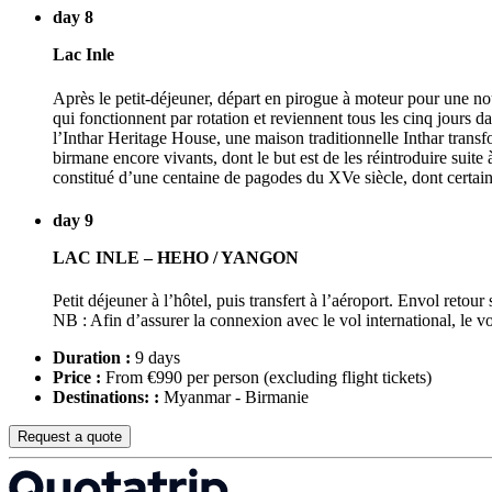
day 8
Lac Inle
Après le petit-déjeuner, départ en pirogue à moteur pour une nouv
qui fonctionnent par rotation et reviennent tous les cinq jours dan
l’Inthar Heritage House, une maison traditionnelle Inthar transf
birmane encore vivants, dont le but est de les réintroduire suite 
constitué d’une centaine de pagodes du XVe siècle, dont certai
day 9
LAC INLE – HEHO / YANGON
Petit déjeuner à l’hôtel, puis transfert à l’aéroport. Envol retour
NB : Afin d’assurer la connexion avec le vol international, l
Duration :
9 days
Price :
From €990 per person
(excluding flight tickets)
Destinations: :
Myanmar - Birmanie
Request a quote