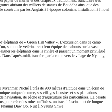
n papier de mûrier et des chapeaux traditionnels. Sanctuaire très
rottes abritant des milliers de statues de Bouddha ainsi que des
e construite par les Anglais à l’époque coloniale. Installation à l’hôtel
 d’éléphants de « Green Hill Valley ». L’excursion dans ce camp
Tun, son oncle vétérinaire et leur équipe de mahouts sur la vaste
 baigner les éléphants dans la rivière et passent un moment privilégié
 Dans l'après-midi, transfert par la route vers le village de Nyaung
x du Myanmar. Niché à près de 900 mètres d'altitude dans un écrin de
nique unique de rame, ses villages lacustres et ses plantations
e navigation, de pêche et d’agriculture très particulières. La balade
otus pour créer des robes raffinées, un travail fascinant et de longue
agode Phaung Daw Oo. Nuit à Nyaung Shwe