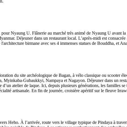
n.
vol pour Nyaung U. Flânerie au marché très animé de Nyaung U avant la 
 Myanmar. Déjeuner dans un restaurant local. L’après-midi est consacrée
de l'architecture birmane avec ses 4 immenses statues de Bouddha, et 
loration du site archéologique de Bagan, à vélo classique ou scooter él
 Myinkaba-Gubaukkyi, Nampaya et Nagayon. Déjeuner dans un restaurant
e d’un atelier de laque. Ici, depuis plusieurs générations, les familles se
cialité artisanale. En fin de journée, croisière apéritif sur le fleuve Ir
l vers Heho. À l’arrivée, route vers le village typique de Pindaya à tra