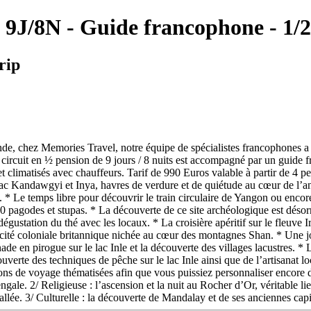
 9J/8N - Guide francophone - 1/2
rip
, chez Memories Travel, notre équipe de spécialistes francophones a dé
ircuit en ½ pension de 9 jours / 8 nuits est accompagné par un guide fr
 climatisés avec chauffeurs. Tarif de 990 Euros valable à partir de 4 per
 lac Kandawgyi et Inya, havres de verdure et de quiétude au cœur de l’an
* Le temps libre pour découvrir le train circulaire de Yangon ou encore
0 pagodes et stupas. * La découverte de ce site archéologique est déso
ustation du thé avec les locaux. * La croisière apéritif sur le fleuve 
cité coloniale britannique nichée au cœur des montagnes Shan. * Une j
 en pirogue sur le lac Inle et la découverte des villages lacustres. * 
rte des techniques de pêche sur le lac Inle ainsi que de l’artisanat loc
ons de voyage thématisées afin que vous puissiez personnaliser encore 
engale. 2/ Religieuse : l’ascension et la nuit au Rocher d’Or, véritable l
lée. 3/ Culturelle : la découverte de Mandalay et de ses anciennes capit