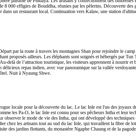
phère paisible de Pindaya. Les artisans y confectionnent des ombrelles e
e 8 000 effigies de Bouddha, réunies par les pèlerins. Découverte des g
r dans un restaurant local. Continuation vers Kalaw, une station d'altitud
épart par la route à travers les montagnes Shan pour rejoindre le camp
phant proposés ailleurs. Les éléphants sont soignés et hébergés par Tun 
Au-delà de l’attraction touristique, les visiteurs apprennent à nourrir et
n délicieux repas indien, avec vue panoramique sur la vallée verdoyante.
’hôtel. Nuit à Nyaung Shwe.
pirogue locale pour la découverte du lac. Le lac Inle est l'un des joyau
me les Pa-O, le lac Inle est connu pour ses pêcheurs Intha et leur tech
ur observer le mode de vie des Intha, qui ont développé des techniques d
ier chez les artisans tout au sud du lac Inle, qui travaillent la fibre de l
, visite des jardins flottants, du monastère Ngaphe Chaung et de la p