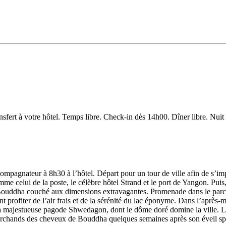
nsfert à votre hôtel. Temps libre. Check-in dès 14h00. Dîner libre. Nui
compagnateur à 8h30 à l’hôtel. Départ pour un tour de ville afin de s’
me celui de la poste, le célèbre hôtel Strand et le port de Yangon. Puis, 
Bouddha couché aux dimensions extravagantes. Promenade dans le parc K
 profiter de l’air frais et de la sérénité du lac éponyme. Dans l’après-mi
 la majestueuse pagode Shwedagon, dont le dôme doré domine la ville. L
archands des cheveux de Bouddha quelques semaines après son éveil spir