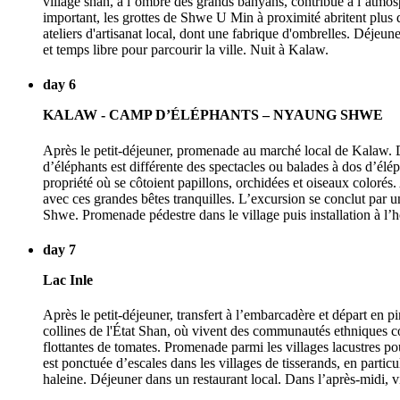
village shan, à l’ombre des grands banyans, contribue à l’atmos
important, les grottes de Shwe U Min à proximité abritent plus d
ateliers d'artisanat local, dont une fabrique d'ombrelles. Déjeune
et temps libre pour parcourir la ville. Nuit à Kalaw.
day 6
KALAW - CAMP D’ÉLÉPHANTS – NYAUNG SHWE
Après le petit-déjeuner, promenade au marché local de Kalaw. D
d’éléphants est différente des spectacles ou balades à dos d’élé
propriété où se côtoient papillons, orchidées et oiseaux colorés. 
avec ces grandes bêtes tranquilles. L’excursion se conclut par u
Shwe. Promenade pédestre dans le village puis installation à l
day 7
Lac Inle
Après le petit-déjeuner, transfert à l’embarcadère et départ en 
collines de l'État Shan, où vivent des communautés ethniques com
flottantes de tomates. Promenade parmi les villages lacustres po
est ponctuée d’escales dans les villages de tisserands, en particul
haleine. Déjeuner dans un restaurant local. Dans l’après-midi