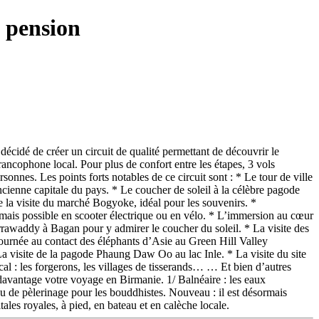
 pension
cidé de créer un circuit de qualité permettant de découvrir le
ancophone local. Pour plus de confort entre les étapes, 3 vols
sonnes. Les points forts notables de ce circuit sont : * Le tour de ville
cienne capitale du pays. * Le coucher de soleil à la célèbre pagode
 la visite du marché Bogyoke, idéal pour les souvenirs. *
rmais possible en scooter électrique ou en vélo. * L’immersion au cœur
Irrawaddy à Bagan pour y admirer le coucher du soleil. * La visite des
ournée au contact des éléphants d’Asie au Green Hill Valley
La visite de la pagode Phaung Daw Oo au lac Inle. * La visite du site
al : les forgerons, les villages de tisserands… … Et bien d’autres
davantage votre voyage en Birmanie. 1/ Balnéaire : les eaux
ieu de pèlerinage pour les bouddhistes. Nouveau : il est désormais
ales royales, à pied, en bateau et en calèche locale.