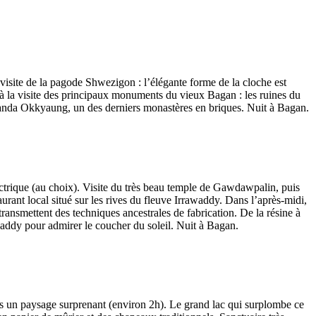
visite de la pagode Shwezigon : l’élégante forme de la cloche est
 à la visite des principaux monuments du vieux Bagan : les ruines du
Ananda Okkyaung, un des derniers monastères en briques. Nuit à Bagan.
ectrique (au choix). Visite du très beau temple de Gawdawpalin, puis
 local situé sur les rives du fleuve Irrawaddy. Dans l’après-midi,
 transmettent des techniques ancestrales de fabrication. De la résine à
rawaddy pour admirer le coucher du soleil. Nuit à Bagan.
vers un paysage surprenant (environ 2h). Le grand lac qui surplombe ce