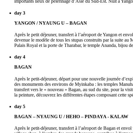
importants lieux de pèlerinage d’Asie du Sud-Est. Nuit à Yango
day 3
YANGON / NYAUNG U – BAGAN
Après le petit déjeuner, transfert à l’aéroport de Yangon et en
devenue le modèle de tous les stupas construits par la suite au
Palais Royal et la porte de Tharabar, le temple Ananda, bijou 
day 4
BAGAN
Après le petit-déjeuner, départ pour une nouvelle journée d’exp
des monuments des environs de Myinkaba : les temples Manuha,
transfert vers le « nouveau » Bagan, au sud du site, pour la visit
la peinture, découvrez les différentes étapes composant cette spé
day 5
BAGAN – NYAUNG U / HEHO – PINDAYA - KALAW
Après le petit-déjeuner, transfert à l’aéroport de Bagan et envo