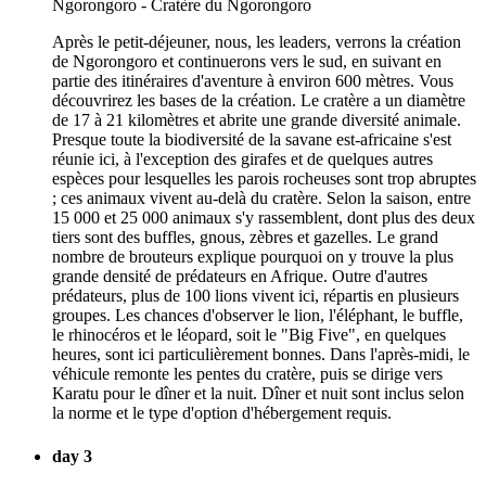
Après le petit-déjeuner, nous, les leaders, verrons la création
de Ngorongoro et continuerons vers le sud, en suivant en
partie des itinéraires d'aventure à environ 600 mètres. Vous
découvrirez les bases de la création. Le cratère a un diamètre
de 17 à 21 kilomètres et abrite une grande diversité animale.
Presque toute la biodiversité de la savane est-africaine s'est
réunie ici, à l'exception des girafes et de quelques autres
espèces pour lesquelles les parois rocheuses sont trop abruptes
; ces animaux vivent au-delà du cratère. Selon la saison, entre
15 000 et 25 000 animaux s'y rassemblent, dont plus des deux
tiers sont des buffles, gnous, zèbres et gazelles. Le grand
nombre de brouteurs explique pourquoi on y trouve la plus
grande densité de prédateurs en Afrique. Outre d'autres
prédateurs, plus de 100 lions vivent ici, répartis en plusieurs
groupes. Les chances d'observer le lion, l'éléphant, le buffle,
le rhinocéros et le léopard, soit le "Big Five", en quelques
heures, sont ici particulièrement bonnes. Dans l'après-midi, le
véhicule remonte les pentes du cratère, puis se dirige vers
Karatu pour le dîner et la nuit. Dîner et nuit sont inclus selon
la norme et le type d'option d'hébergement requis.
day 3