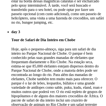
estar na borda dessas magníficas cataratas e ser encharcado
pelo spray interminável. À tarde, você será buscado e
transferido para o seu hotel, ou pode optar por fazer um
passeio opcional (com custo adicional), como um passeio de
helicóptero, uma visita a uma fazenda de crocodilos, um safári
no rio, bungee jumping, etc.
day 3
Tour de Safari de Dia Inteiro em Chobe
Hoje, após o pequeno-almoço, siga para um safari de dia
inteiro no Parque Nacional de Chobe. O parque é bem
conhecido pelas suas grandes manadas de elefantes que
frequentam diariamente o Rio Chobe. Na estação seca,
estima-se que 85,000 elefantes estejam dispersos dentro do
Parque Nacional de Chobe, onde a maioria deles pode ser
encontrada ao longo do rio. Para além das manadas de
elefantes, Chobe também tem muito mais para oferecer. O
parque é o lar de leões, leopardos, búfalos e uma grande
variedade de antílopes como sable, puku, kudu, eland, roan e
muitos outros que poderá ver. O rio está repleto de grupos de
hipopótamos e de alguns dos maiores crocodilos de África. O
pacote de safari de dia inteiro inclui um cruzeiro de
observação de animais no Rio Chobe e um safari terrestre