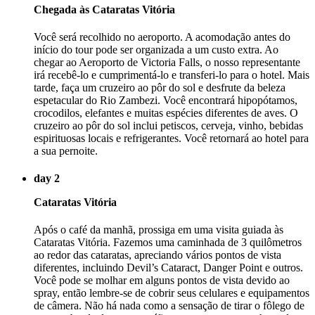
Chegada às Cataratas Vitória
Você será recolhido no aeroporto. A acomodação antes do
início do tour pode ser organizada a um custo extra. Ao
chegar ao Aeroporto de Victoria Falls, o nosso representante
irá recebê-lo e cumprimentá-lo e transferi-lo para o hotel. Mais
tarde, faça um cruzeiro ao pôr do sol e desfrute da beleza
espetacular do Rio Zambezi. Você encontrará hipopótamos,
crocodilos, elefantes e muitas espécies diferentes de aves. O
cruzeiro ao pôr do sol inclui petiscos, cerveja, vinho, bebidas
espirituosas locais e refrigerantes. Você retornará ao hotel para
a sua pernoite.
day 2
Cataratas Vitória
Após o café da manhã, prossiga em uma visita guiada às
Cataratas Vitória. Fazemos uma caminhada de 3 quilômetros
ao redor das cataratas, apreciando vários pontos de vista
diferentes, incluindo Devil’s Cataract, Danger Point e outros.
Você pode se molhar em alguns pontos de vista devido ao
spray, então lembre-se de cobrir seus celulares e equipamentos
de câmera. Não há nada como a sensação de tirar o fôlego de