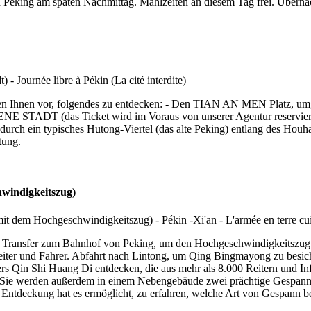
eking am späten Nachmittag. Mahlzeiten an diesem Tag frei. Überna
lagen Ihnen vor, folgendes zu entdecken: - Den TIAN AN MEN Platz, 
ADT (das Ticket wird im Voraus von unserer Agentur reserviert), di
ch ein typisches Hutong-Viertel (das alte Peking) entlang des Houhai
tung.
hwindigkeitszug)
tel. Transfer zum Bahnhof von Peking, um den Hochgeschwindigkeitsz
leiter und Fahrer. Abfahrt nach Lintong, um Qing Bingmayong zu besic
s Qin Shi Huang Di entdecken, die aus mehr als 8.000 Reitern und Infa
e. Sie werden außerdem in einem Nebengebäude zwei prächtige Gespanne
ntdeckung hat es ermöglicht, zu erfahren, welche Art von Gespann be