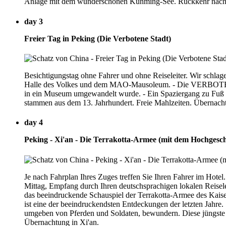
Anlage mit dem wunderschönen Kunming-See. Rückkehr nach P
day 3
Freier Tag in Peking (Die Verbotene Stadt)
Besichtigungstag ohne Fahrer und ohne Reiseleiter. Wir sch
Halle des Volkes und dem MAO-Mausoleum. - Die VERBOTENE ST
in ein Museum umgewandelt wurde. - Ein Spaziergang zu Fuß dur
stammen aus dem 13. Jahrhundert. Freie Mahlzeiten. Übernach
day 4
Peking - Xi'an - Die Terrakotta-Armee (mit dem Hochgesc
Je nach Fahrplan Ihres Zuges treffen Sie Ihren Fahrer im Ho
Mittag, Empfang durch Ihren deutschsprachigen lokalen Reise
das beeindruckende Schauspiel der Terrakotta-Armee des Kaiser
ist eine der beeindruckendsten Entdeckungen der letzten Jahr
umgeben von Pferden und Soldaten, bewundern. Diese jüngste E
Übernachtung in Xi'an.