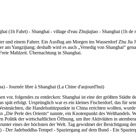
ter und einem Fahrer. Ein Ausflug am Morgen ins Wasserdorf Zhu Jia Ji
örfer am Yangzijiang; deshalb wird es auch „Venedig von Shanghai“ ge
reie Mahlzeit. Übernachtung in Shanghai.
hnen vor, folgendes zu entdecken: Shanghai ist eine der größten Städt
spät erfolgt. Ursprünglich war es ein kleines Fischerdorf, das für sei
 Westmächten, die Handelsstützpunkte in China errichten wollten, wur
an „Die Perle des Orients“ nannte, ein Knotenpunkt des Welthandels. 
sten Politik der wirtschaftlichen Öffnung, um ihre Aktivitäten in ate
runter eines der höchsten der Welt. Tag gewidmet der Besichtigung der
) - Der Jadebuddha-Tempel - Spaziergang auf dem Bund - Ein Spazier