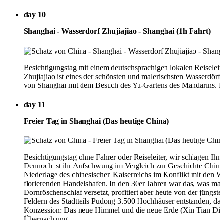
day 10
Shanghai - Wasserdorf Zhujiajiao - Shanghai (1h Fahrt)
Besichtigungstag mit einem deutschsprachigen lokalen Reiselei
Zhujiajiao ist eines der schönsten und malerischsten Wasserd
von Shanghai mit dem Besuch des Yu-Gartens des Mandarins. F
day 11
Freier Tag in Shanghai (Das heutige China)
Besichtigungstag ohne Fahrer oder Reiseleiter, wir schlagen I
Dennoch ist ihr Aufschwung im Vergleich zur Geschichte Chinas 
Niederlage des chinesischen Kaiserreichs im Konflikt mit den
florierenden Handelshafen. In den 30er Jahren war das, was m
Dornröschenschlaf versetzt, profitiert aber heute von der jüng
Feldern des Stadtteils Pudong 3.500 Hochhäuser entstanden, da
Konzession: Das neue Himmel und die neue Erde (Xin Tian Di
Übernachtung