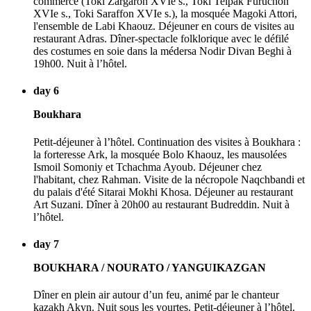
commerce (Toki Zargaron XVIe s., Toki Telpak Furuchon
XVIe s., Toki Saraffon XVIe s.), la mosquée Magoki Attori,
l'ensemble de Labi Khaouz. Déjeuner en cours de visites au
restaurant Adras. Dîner-spectacle folklorique avec le défilé
des costumes en soie dans la médersa Nodir Divan Beghi à
19h00. Nuit à l’hôtel.
day 6
Boukhara
Petit-déjeuner à l’hôtel. Continuation des visites à Boukhara :
la forteresse Ark, la mosquée Bolo Khaouz, les mausolées
Ismoil Somoniy et Tchachma Ayoub. Déjeuner chez
l'habitant, chez Rahman. Visite de la nécropole Naqchbandi et
du palais d'été Sitarai Mokhi Khosa. Déjeuner au restaurant
Art Suzani. Dîner à 20h00 au restaurant Budreddin. Nuit à
l’hôtel.
day 7
BOUKHARA / NOURATO / YANGUIKAZGAN
Dîner en plein air autour d’un feu, animé par le chanteur
kazakh Akyn. Nuit sous les yourtes. Petit-déjeuner à l’hôtel.