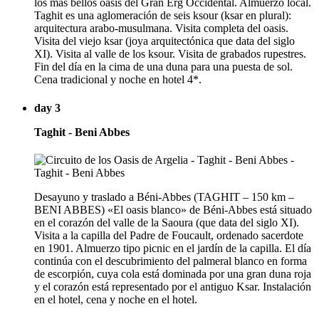
los más bellos oasis del Gran Erg Occidental. Almuerzo local.
Taghit es una aglomeración de seis ksour (ksar en plural):
arquitectura arabo-musulmana. Visita completa del oasis.
Visita del viejo ksar (joya arquitectónica que data del siglo
XI). Visita al valle de los ksour. Visita de grabados rupestres.
Fin del día en la cima de una duna para una puesta de sol.
Cena tradicional y noche en hotel 4*.
day 3
Taghit - Beni Abbes
Desayuno y traslado a Béni-Abbes (TAGHIT – 150 km –
BENI ABBES) «El oasis blanco» de Béni-Abbes está situado
en el corazón del valle de la Saoura (que data del siglo XI).
Visita a la capilla del Padre de Foucault, ordenado sacerdote
en 1901. Almuerzo tipo picnic en el jardín de la capilla. El día
continúa con el descubrimiento del palmeral blanco en forma
de escorpión, cuya cola está dominada por una gran duna roja
y el corazón está representado por el antiguo Ksar. Instalación
en el hotel, cena y noche en el hotel.