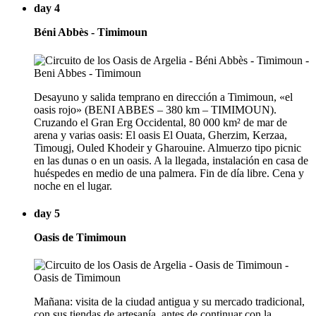
day 4
Béni Abbès - Timimoun
Desayuno y salida temprano en dirección a Timimoun, «el
oasis rojo» (BENI ABBES – 380 km – TIMIMOUN).
Cruzando el Gran Erg Occidental, 80 000 km² de mar de
arena y varias oasis: El oasis El Ouata, Gherzim, Kerzaa,
Timougj, Ouled Khodeir y Gharouine. Almuerzo tipo picnic
en las dunas o en un oasis. A la llegada, instalación en casa de
huéspedes en medio de una palmera. Fin de día libre. Cena y
noche en el lugar.
day 5
Oasis de Timimoun
Mañana: visita de la ciudad antigua y su mercado tradicional,
con sus tiendas de artesanía, antes de continuar con la