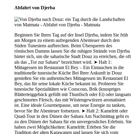
Abfahrt von Djerba
Beginnen Sie Ihren Tag auf der Insel Djerba, indem Sie früh
am Morgen zu einem aufregenden Abenteuer durch den
Süden Tunesiens aufbrechen. Beim Überqueren des
römischen Damms lassen Sie die ruhigen Strände von Djerba
hinter sich, um die saharische Stadt Douz zu erreichen, die oft
als das „Tor zur Sahara“ bezeichnet wird. ➤ Halt 1:
Mittagessen im Restaurant El Bey – Ein Eintauchen in die
traditionelle tunesische Küche Bei Ihrer Ankunft in Douz
genießen Sie ein authentisches Mittagessen im Restaurant El
Bey, das für seine lokale Küche bekannt ist. Probieren Sie
tunesische Spezialitäten wie Couscous, Brik (knuspriges
Blätterteiggebäck gefüllt mit Thunfisch oder Ei) oder langsam
geschmortes Fleisch, das mit Wüstengewürzen aromatisiert
ist. Eine ideale Gourmetpause, um neue Energie zu tanken,
bevor Sie Ihr Abenteuer fortsetzen. ➤ Halt 2: Kamelritt oder
Quad-Tour in den Dünen der Sahara Am Nachmittag geht es
zu den Dünen der Sahara für ein unvergessliches Erlebnis. Sie
haben zwei Möglichkeiten: Kamelritt: Erleben Sie die
Tradition der alten Karawanen und lassen Sie sich vom