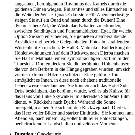
langsamen, beruhigenden Rhythmus des Kamels durch die
goldenen Dünen wiegen. Ein sanftes und stilles Eintauchen in
die Weite der Wüste. Quad-Exkursion: Für Abenteuerlustige
steigen Sie auf ein Quad und rasen durch die Dünen! Eine
dynamischere Art, die Wüstenlandschaften zu erkunden,
zwischen Sandhügeln und Panoramablicken. Egal, für welche
Option Sie sich entscheiden, Sie genießen atemberaubende
Ausblicke und perfekte Gelegenheiten, Fotos im strahlenden
Wüstenlicht zu machen. ➤ Halt 3: Matmata – Entdeckung der
Höhlenwohnungen Auf dem Rückweg nach Djerba machen
Sie Halt in Matmata, einem symbolträchtigen Dorf im Süden
Tunesiens. Dort entdecken Sie die berühmten Höhlenhäuser,
die von den Berbern in die Hänge gegraben wurden, um sich
vor der extremen Hitze zu schützen. Eine geführte Tour
ermöglicht es Ihnen, in diese noch erhaltene traditionelle
Lebensweise einzutauchen. Sie können auch das Hotel Sidi
Driss besichtigen, das berühmt wurde, weil es als Kulisse für
das Haus von Luke Skywalker im allerersten Star Wars-Film
diente. ➤ Rückkehr nach Djerba Während die Sonne
untergeht, machen Sie sich auf den Rückweg nach Djerba,
das Herz voller Bilder und starker Eindrücke. Sie kommen am
Abend an, nach einem Tag voller kultureller Entdeckungen,
beeindruckender Landschaften und zeitloser Momente.
Duration :
One-day trip