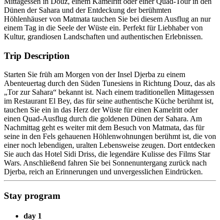
Mittagessen in Douz, einem Kamelritt oder einer Quad-Tour in den
Dünen der Sahara und der Entdeckung der berühmten
Höhlenhäuser von Matmata tauchen Sie bei diesem Ausflug an nur
einem Tag in die Seele der Wüste ein. Perfekt für Liebhaber von
Kultur, grandiosen Landschaften und authentischen Erlebnissen.
Trip Description
Starten Sie früh am Morgen von der Insel Djerba zu einem
Abenteuertag durch den Süden Tunesiens in Richtung Douz, das als
„Tor zur Sahara“ bekannt ist. Nach einem traditionellen Mittagessen
im Restaurant El Bey, das für seine authentische Küche berühmt ist,
tauchen Sie ein in das Herz der Wüste für einen Kamelritt oder
einen Quad-Ausflug durch die goldenen Dünen der Sahara. Am
Nachmittag geht es weiter mit dem Besuch von Matmata, das für
seine in den Fels gehauenen Höhlenwohnungen berühmt ist, die von
einer noch lebendigen, uralten Lebensweise zeugen. Dort entdecken
Sie auch das Hotel Sidi Driss, die legendäre Kulisse des Films Star
Wars. Anschließend fahren Sie bei Sonnenuntergang zurück nach
Djerba, reich an Erinnerungen und unvergesslichen Eindrücken.
Stay program
day 1