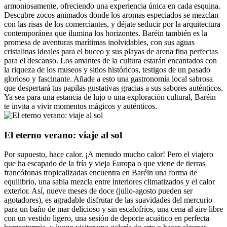
armoniosamente, ofreciendo una experiencia única en cada esquina.
Descubre zocos animados donde los aromas especiados se mezclan
con las risas de los comerciantes, y déjate seducir por la arquitectura
contemporánea que ilumina los horizontes. Baréin también es la
promesa de aventuras marítimas inolvidables, con sus aguas
cristalinas ideales para el buceo y sus playas de arena fina perfectas
para el descanso. Los amantes de la cultura estarán encantados con
la riqueza de los museos y sitios históricos, testigos de un pasado
glorioso y fascinante. Añade a esto una gastronomía local sabrosa
que despertará tus papilas gustativas gracias a sus sabores auténticos.
Ya sea para una estancia de lujo o una exploración cultural, Baréin
te invita a vivir momentos mágicos y auténticos.
El eterno verano: viaje al sol
Por supuesto, hace calor. ¡A menudo mucho calor! Pero el viajero
que ha escapado de la fría y vieja Europa o que viene de tierras
francófonas tropicalizadas encuentra en Baréin una forma de
equilibrio, una sabia mezcla entre interiores climatizados y el calor
exterior. Así, nueve meses de doce (julio-agosto pueden ser
agotadores), es agradable disfrutar de las suavidades del mercurio
para un baño de mar delicioso y sin escalofríos, una cena al aire libre
con un vestido ligero, una sesión de deporte acuático en perfecta