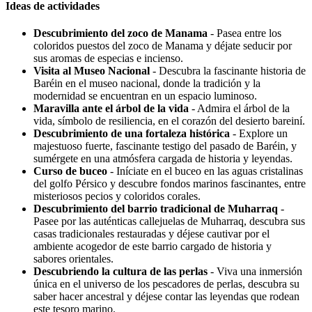
Ideas de actividades
Descubrimiento del zoco de Manama
- Pasea entre los
coloridos puestos del zoco de Manama y déjate seducir por
sus aromas de especias e incienso.
Visita al Museo Nacional
- Descubra la fascinante historia de
Baréin en el museo nacional, donde la tradición y la
modernidad se encuentran en un espacio luminoso.
Maravilla ante el árbol de la vida
- Admira el árbol de la
vida, símbolo de resiliencia, en el corazón del desierto bareiní.
Descubrimiento de una fortaleza histórica
- Explore un
majestuoso fuerte, fascinante testigo del pasado de Baréin, y
sumérgete en una atmósfera cargada de historia y leyendas.
Curso de buceo
- Iníciate en el buceo en las aguas cristalinas
del golfo Pérsico y descubre fondos marinos fascinantes, entre
misteriosos pecios y coloridos corales.
Descubrimiento del barrio tradicional de Muharraq
-
Pasee por las auténticas callejuelas de Muharraq, descubra sus
casas tradicionales restauradas y déjese cautivar por el
ambiente acogedor de este barrio cargado de historia y
sabores orientales.
Descubriendo la cultura de las perlas
- Viva una inmersión
única en el universo de los pescadores de perlas, descubra su
saber hacer ancestral y déjese contar las leyendas que rodean
este tesoro marino.