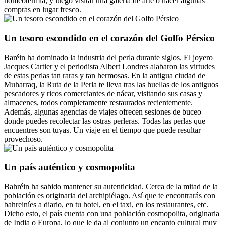
homeotermia, y luego visitar una galería de arte o hacer algunas
compras en lugar fresco.
Un tesoro escondido en el corazón del Golfo Pérsico
Baréin ha dominado la industria del perla durante siglos. El joyero
Jacques Cartier y el periodista Albert Londres alabaron las virtudes
de estas perlas tan raras y tan hermosas. En la antigua ciudad de
Muharraq, la Ruta de la Perla te lleva tras las huellas de los antiguos
pescadores y ricos comerciantes de nácar, visitando sus casas y
almacenes, todos completamente restaurados recientemente.
Además, algunas agencias de viajes ofrecen sesiones de buceo
donde puedes recolectar las ostras perleras. Todas las perlas que
encuentres son tuyas. Un viaje en el tiempo que puede resultar
provechoso.
Un país auténtico y cosmopolita
Bahréin ha sabido mantener su autenticidad. Cerca de la mitad de la
población es originaria del archipiélago. Así que te encontrarás con
bahreiníes a diario, en tu hotel, en el taxi, en los restaurantes, etc.
Dicho esto, el país cuenta con una población cosmopolita, originaria
de India o Europa, lo que le da al conjunto un encanto cultural muy