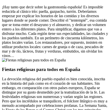
¡Hay tanto que decir sobre la gastronomía española! Es imposible
reducirla al clásico trío: paella, gazpacho, turrón. Deberíamos
empezar por explicar los horarios de las comidas y los diversos
lugares donde se puede comer. Describir el "tentempié", esa comida
que se toma entre el desayuno y el almuerzo, y dedicar un volumen
entero a los diferentes platos. Para simplificar, digamos que vas a
disfrutar mucho. Cada región tiene sus especialidades, las ciudades y
los pueblos también. En un perímetro de cincuenta kilómetros, los
platos locales varían. Los restauradores, por supuesto, insisten en
utilizar productos locales: carnes de granja o de caza, pescados de
mar y de río, lácteos, frutas y verduras, embutidos, sin olvidar los
vinos…
Fiestas religiosas para todos en España
La devoción religiosa del pueblo español es bien conocida, inscrita
en la historia del país como en el corazón de sus habitantes. Sin
embargo, en comparación con otros países europeos, España se
distingue por su gusto desmedido por la teatralización de la fe. Las
festividades religiosas son numerosas y varían según las regiones.
Pero que los incrédulos se tranquilicen, el folclore litúrgico es muy a
menudo acompañado por celebraciones profanas. La Semana Santa,
la Fiesta de los Reyes y el Corpus Christi son las tres principales