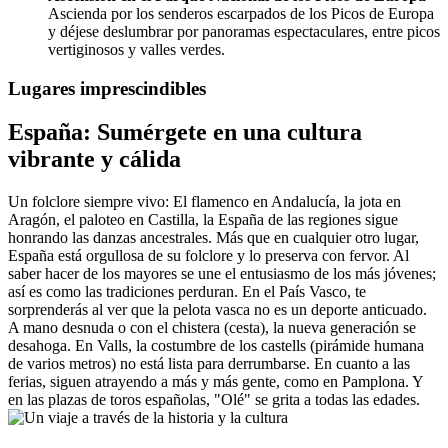
Ascienda por los senderos escarpados de los Picos de Europa
y déjese deslumbrar por panoramas espectaculares, entre picos
vertiginosos y valles verdes.
Lugares imprescindibles
España: Sumérgete en una cultura
vibrante y cálida
Un folclore siempre vivo: El flamenco en Andalucía, la jota en
Aragón, el paloteo en Castilla, la España de las regiones sigue
honrando las danzas ancestrales. Más que en cualquier otro lugar,
España está orgullosa de su folclore y lo preserva con fervor. Al
saber hacer de los mayores se une el entusiasmo de los más jóvenes;
así es como las tradiciones perduran. En el País Vasco, te
sorprenderás al ver que la pelota vasca no es un deporte anticuado.
A mano desnuda o con el chistera (cesta), la nueva generación se
desahoga. En Valls, la costumbre de los castells (pirámide humana
de varios metros) no está lista para derrumbarse. En cuanto a las
ferias, siguen atrayendo a más y más gente, como en Pamplona. Y
en las plazas de toros españolas, "Olé" se grita a todas las edades.