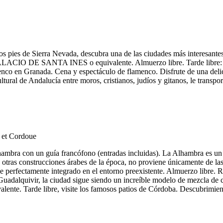
s pies de Sierra Nevada, descubra una de las ciudades más interesantes 
 PALACIO DE SANTA INES o equivalente. Almuerzo libre. Tarde libre: vi
enco en Granada. Cena y espectáculo de flamenco. Disfrute de una delic
tural de Andalucía entre moros, cristianos, judíos y gitanos, le transpor
ambra con un guía francófono (entradas incluidas). La Alhambra es un 
 otras construcciones árabes de la época, no proviene únicamente de las 
aje perfectamente integrado en el entorno preexistente. Almuerzo libre
el Guadalquivir, la ciudad sigue siendo un increíble modelo de mezcla de c
. Tarde libre, visite los famosos patios de Córdoba. Descubrimiento a 