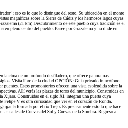
ador"; eso es lo que lo distingue del resto. Su ubicación en el monte
vistas magníficas sobre la Sierra de Cádiz y los hermosos lagos cuyas
a Grazalema (21 km) Descubrimiento de este pueblo cuya tradición es el
atua en pleno centro del pueblo. Pasee por Grazalema y no dude en
n la cima de un profundo desfiladero, que ofrece panoramas
s siglos. Visita libre de la ciudad OPCIÓN: Guía privado francófono
r puentes. Estos promontorios ofrecen una vista espléndida sobre la
pectivas. Allí verás las plazas de toros del municipio. Construidas en
la Xijara. Construidas en el siglo XI, integran una puerta cuya
e de Felipe V es otra curiosidad que ver en el corazón de Ronda.
 garganta formada por el río Trejo. Es precisamente esto lo que hace
re las calles de Cuevas del Sol y Cuevas de la Sombra. Regreso a