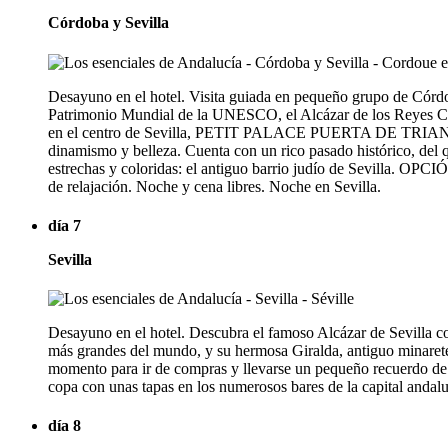
Córdoba y Sevilla
Desayuno en el hotel. Visita guiada en pequeño grupo de Córdo
Patrimonio Mundial de la UNESCO, el Alcázar de los Reyes Crist
en el centro de Sevilla, PETIT PALACE PUERTA DE TRIANA 3* o 
dinamismo y belleza. Cuenta con un rico pasado histórico, del 
estrechas y coloridas: el antiguo barrio judío de Sevilla. OP
de relajación. Noche y cena libres. Noche en Sevilla.
día 7
Sevilla
Desayuno en el hotel. Descubra el famoso Alcázar de Sevilla con
más grandes del mundo, y su hermosa Giralda, antiguo minarete.
momento para ir de compras y llevarse un pequeño recuerdo de 
copa con unas tapas en los numerosos bares de la capital andalu
día 8