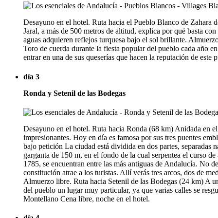
Desayuno en el hotel. Ruta hacia el Pueblo Blanco de Zahara de 
Jaral, a más de 500 metros de altitud, explica por qué basta co
aguas adquieren reflejos turquesa bajo el sol brillante. Almuer
Toro de cuerda durante la fiesta popular del pueblo cada año e
entrar en una de sus queserías que hacen la reputación de este 
día 3
Ronda y Setenil de las Bodegas
Desayuno en el hotel. Ruta hacia Ronda (68 km) Anidada en el
impresionantes. Hoy en día es famosa por sus tres puentes emble
bajo petición La ciudad está dividida en dos partes, separadas
garganta de 150 m, en el fondo de la cual serpentea el curso de 
1785, se encuentran entre las más antiguas de Andalucía. No deje
constitución atrae a los turistas. Allí verás tres arcos, dos de
Almuerzo libre. Ruta hacia Setenil de las Bodegas (24 km) A una
del pueblo un lugar muy particular, ya que varias calles se re
Montellano Cena libre, noche en el hotel.
día 4