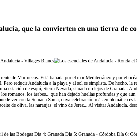
lucía, que la convierten en una tierra de co
frente de Marruecos. Está bañada por el mar Mediterráneo y por el océan
. Pero reducir Andalucía a la playa y al sol es simplista. De hecho, la 
una estación de esquí, Sierra Nevada, situada no lejos de Granada. Anda
ego los romanos, los árabes... que han dejado huellas profundas y que a
puede ver con la Semana Santa, cuya celebración más emblemática es la 
aceite de oliva, las naranjas, el vino de Jerez... Al visitar Andalucía, 
il de las Bodegas Día 4: Granada Día 5: Granada - Córdoba Día 6: Córd