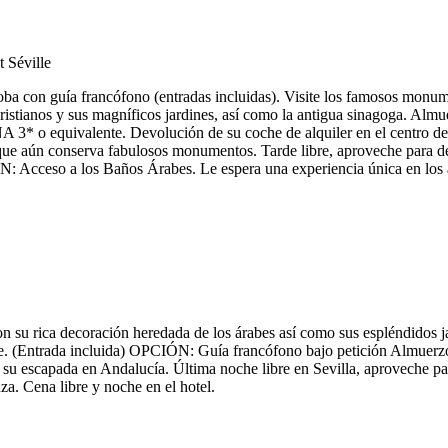
ba con guía francófono (entradas incluidas). Visite los famosos monum
ianos y sus magníficos jardines, así como la antigua sinagoga. Almuerz
equivalente. Devolución de su coche de alquiler en el centro de la c
que aún conserva fabulosos monumentos. Tarde libre, aproveche para des
CIÓN: Acceso a los Baños Árabes. Le espera una experiencia única en lo
 su rica decoración heredada de los árabes así como sus espléndidos jar
 (Entrada incluida) OPCIÓN: Guía francófono bajo petición Almuerzo lib
su escapada en Andalucía. Última noche libre en Sevilla, aproveche par
za. Cena libre y noche en el hotel.