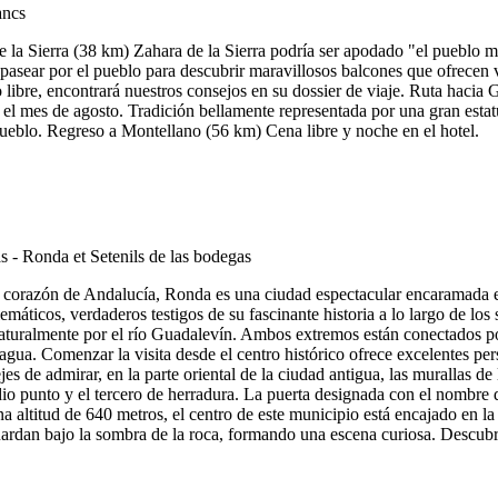
la Sierra (38 km) Zahara de la Sierra podría ser apodado "el pueblo mir
n pasear por el pueblo para descubrir maravillosos balcones que ofrecen 
zo libre, encontrará nuestros consejos en su dossier de viaje. Ruta haci
n el mes de agosto. Tradición bellamente representada por una gran est
pueblo. Regreso a Montellano (56 km) Cena libre y noche en el hotel.
 corazón de Andalucía, Ronda es una ciudad espectacular encaramada e
máticos, verdaderos testigos de su fascinante historia a lo largo de lo
 naturalmente por el río Guadalevín. Ambos extremos están conectados po
agua. Comenzar la visita desde el centro histórico ofrece excelentes pers
s de admirar, en la parte oriental de la ciudad antigua, las murallas de 
 medio punto y el tercero de herradura. La puerta designada con el nombr
 altitud de 640 metros, el centro de este municipio está encajado en la
sguardan bajo la sombra de la roca, formando una escena curiosa. Descub