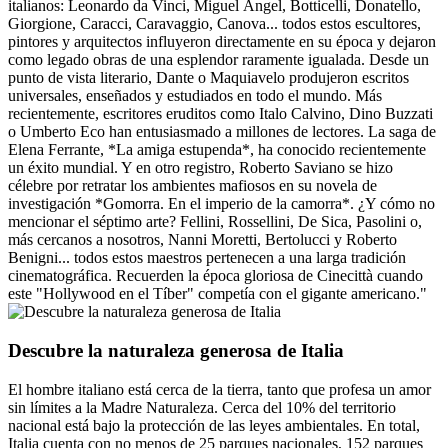
italianos: Leonardo da Vinci, Miguel Ángel, Botticelli, Donatello,
Giorgione, Caracci, Caravaggio, Canova... todos estos escultores,
pintores y arquitectos influyeron directamente en su época y dejaron
como legado obras de una esplendor raramente igualada. Desde un
punto de vista literario, Dante o Maquiavelo produjeron escritos
universales, enseñados y estudiados en todo el mundo. Más
recientemente, escritores eruditos como Italo Calvino, Dino Buzzati
o Umberto Eco han entusiasmado a millones de lectores. La saga de
Elena Ferrante, *La amiga estupenda*, ha conocido recientemente
un éxito mundial. Y en otro registro, Roberto Saviano se hizo
célebre por retratar los ambientes mafiosos en su novela de
investigación *Gomorra. En el imperio de la camorra*. ¿Y cómo no
mencionar el séptimo arte? Fellini, Rossellini, De Sica, Pasolini o,
más cercanos a nosotros, Nanni Moretti, Bertolucci y Roberto
Benigni... todos estos maestros pertenecen a una larga tradición
cinematográfica. Recuerden la época gloriosa de Cinecittà cuando
este "Hollywood en el Tíber" competía con el gigante americano."
Descubre la naturaleza generosa de Italia
El hombre italiano está cerca de la tierra, tanto que profesa un amor
sin límites a la Madre Naturaleza. Cerca del 10% del territorio
nacional está bajo la protección de las leyes ambientales. En total,
Italia cuenta con no menos de 25 parques nacionales, 152 parques