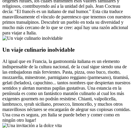
orígenes rurales, los cuales transmiten esos valores familiares y
religiosos, contribuyendo así a la unidad del país. Jean Cocteau
decía: "El francés es un italiano de mal humor." Esta cita traduce
maravillosamente el vínculo de parentesco que tenemos con nuestros
primos transalpinos. Descubrir un pueblo en toda su diversidad y
mucho más cercano de lo que se cree: aquí hay una razón adicional
para viajar a Italia.
Un viaje culinario inolvidable
Al igual que en Francia, la gastronomía italiana es un elemento
indispensable de la cultura nacional, de la cual sigue siendo una de
las embajadoras más fervientes. Pasta, pizza, osso buco, risotto,
mozzarella, minestrone, parmigiano reggiano (parmesano), tiramisú,
gelati (helados), capuchino... tantos nombres que despiertan nuestros
sentidos y alertan nuestras papilas gustativas. Una estancia en la
península es como un fantástico maratón culinario al cual los más
exigentes gourmets no podrán resistirse. Chianti, valpolicella,
lambrusco, syrah siciliano, prosecco, limoncello, y muchos otros
maravillosos néctares se encargarán de alegrar sus copiosas comidas.
Una cosa es segura, ¡en Italia se puede beber y comer como en
ningún otro lugar!