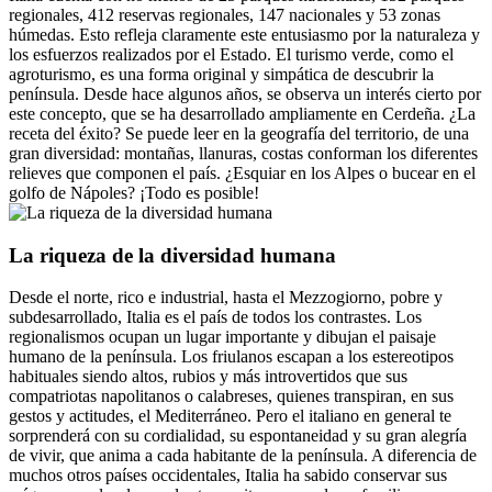
regionales, 412 reservas regionales, 147 nacionales y 53 zonas
húmedas. Esto refleja claramente este entusiasmo por la naturaleza y
los esfuerzos realizados por el Estado. El turismo verde, como el
agroturismo, es una forma original y simpática de descubrir la
península. Desde hace algunos años, se observa un interés cierto por
este concepto, que se ha desarrollado ampliamente en Cerdeña. ¿La
receta del éxito? Se puede leer en la geografía del territorio, de una
gran diversidad: montañas, llanuras, costas conforman los diferentes
relieves que componen el país. ¿Esquiar en los Alpes o bucear en el
golfo de Nápoles? ¡Todo es posible!
La riqueza de la diversidad humana
Desde el norte, rico e industrial, hasta el Mezzogiorno, pobre y
subdesarrollado, Italia es el país de todos los contrastes. Los
regionalismos ocupan un lugar importante y dibujan el paisaje
humano de la península. Los friulanos escapan a los estereotipos
habituales siendo altos, rubios y más introvertidos que sus
compatriotas napolitanos o calabreses, quienes transpiran, en sus
gestos y actitudes, el Mediterráneo. Pero el italiano en general te
sorprenderá con su cordialidad, su espontaneidad y su gran alegría
de vivir, que anima a cada habitante de la península. A diferencia de
muchos otros países occidentales, Italia ha sabido conservar sus