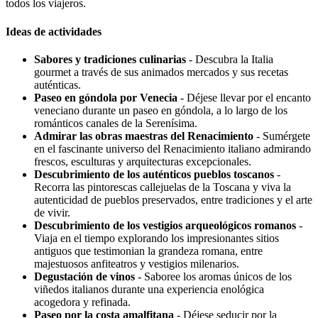
todos los viajeros.
Ideas de actividades
Sabores y tradiciones culinarias
- Descubra la Italia
gourmet a través de sus animados mercados y sus recetas
auténticas.
Paseo en góndola por Venecia
- Déjese llevar por el encanto
veneciano durante un paseo en góndola, a lo largo de los
románticos canales de la Serenísima.
Admirar las obras maestras del Renacimiento
- Sumérgete
en el fascinante universo del Renacimiento italiano admirando
frescos, esculturas y arquitecturas excepcionales.
Descubrimiento de los auténticos pueblos toscanos
-
Recorra las pintorescas callejuelas de la Toscana y viva la
autenticidad de pueblos preservados, entre tradiciones y el arte
de vivir.
Descubrimiento de los vestigios arqueológicos romanos
-
Viaja en el tiempo explorando los impresionantes sitios
antiguos que testimonian la grandeza romana, entre
majestuosos anfiteatros y vestigios milenarios.
Degustación de vinos
- Saboree los aromas únicos de los
viñedos italianos durante una experiencia enológica
acogedora y refinada.
Paseo por la costa amalfitana
- Déjese seducir por la