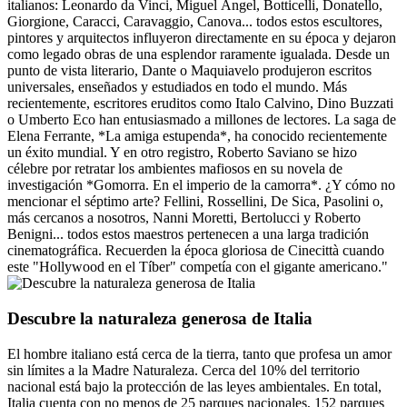
italianos: Leonardo da Vinci, Miguel Ángel, Botticelli, Donatello,
Giorgione, Caracci, Caravaggio, Canova... todos estos escultores,
pintores y arquitectos influyeron directamente en su época y dejaron
como legado obras de una esplendor raramente igualada. Desde un
punto de vista literario, Dante o Maquiavelo produjeron escritos
universales, enseñados y estudiados en todo el mundo. Más
recientemente, escritores eruditos como Italo Calvino, Dino Buzzati
o Umberto Eco han entusiasmado a millones de lectores. La saga de
Elena Ferrante, *La amiga estupenda*, ha conocido recientemente
un éxito mundial. Y en otro registro, Roberto Saviano se hizo
célebre por retratar los ambientes mafiosos en su novela de
investigación *Gomorra. En el imperio de la camorra*. ¿Y cómo no
mencionar el séptimo arte? Fellini, Rossellini, De Sica, Pasolini o,
más cercanos a nosotros, Nanni Moretti, Bertolucci y Roberto
Benigni... todos estos maestros pertenecen a una larga tradición
cinematográfica. Recuerden la época gloriosa de Cinecittà cuando
este "Hollywood en el Tíber" competía con el gigante americano."
Descubre la naturaleza generosa de Italia
El hombre italiano está cerca de la tierra, tanto que profesa un amor
sin límites a la Madre Naturaleza. Cerca del 10% del territorio
nacional está bajo la protección de las leyes ambientales. En total,
Italia cuenta con no menos de 25 parques nacionales, 152 parques