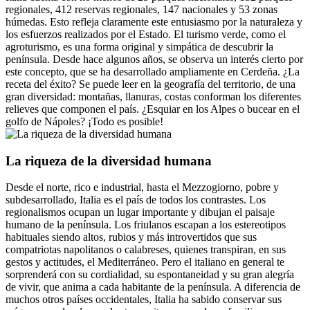
regionales, 412 reservas regionales, 147 nacionales y 53 zonas
húmedas. Esto refleja claramente este entusiasmo por la naturaleza y
los esfuerzos realizados por el Estado. El turismo verde, como el
agroturismo, es una forma original y simpática de descubrir la
península. Desde hace algunos años, se observa un interés cierto por
este concepto, que se ha desarrollado ampliamente en Cerdeña. ¿La
receta del éxito? Se puede leer en la geografía del territorio, de una
gran diversidad: montañas, llanuras, costas conforman los diferentes
relieves que componen el país. ¿Esquiar en los Alpes o bucear en el
golfo de Nápoles? ¡Todo es posible!
La riqueza de la diversidad humana
Desde el norte, rico e industrial, hasta el Mezzogiorno, pobre y
subdesarrollado, Italia es el país de todos los contrastes. Los
regionalismos ocupan un lugar importante y dibujan el paisaje
humano de la península. Los friulanos escapan a los estereotipos
habituales siendo altos, rubios y más introvertidos que sus
compatriotas napolitanos o calabreses, quienes transpiran, en sus
gestos y actitudes, el Mediterráneo. Pero el italiano en general te
sorprenderá con su cordialidad, su espontaneidad y su gran alegría
de vivir, que anima a cada habitante de la península. A diferencia de
muchos otros países occidentales, Italia ha sabido conservar sus