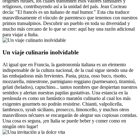
orígenes rurales, los cuales transmiten esos valores familiares y
religiosos, contribuyendo así a la unidad del país. Jean Cocteau
decía: "El francés es un italiano de mal humor." Esta cita traduce
maravillosamente el vínculo de parentesco que tenemos con nuestros
primos transalpinos. Descubrir un pueblo en toda su diversidad y
mucho más cercano de lo que se cree: aquí hay una razón adicional
para viajar a Italia.
Un viaje culinario inolvidable
Al igual que en Francia, la gastronomía italiana es un elemento
indispensable de la cultura nacional, de la cual sigue siendo una de
las embajadoras más fervientes. Pasta, pizza, osso buco, risotto,
mozzarella, minestrone, parmigiano reggiano (parmesano), tiramisú,
gelati (helados), capuchino... tantos nombres que despiertan nuestros
sentidos y alertan nuestras papilas gustativas. Una estancia en la
península es como un fantástico maratón culinario al cual los más
exigentes gourmets no podrán resistirse. Chianti, valpolicella,
lambrusco, syrah siciliano, prosecco, limoncello, y muchos otros
maravillosos néctares se encargarán de alegrar sus copiosas comidas.
Una cosa es segura, ¡en Italia se puede beber y comer como en
ningún otro lugar!