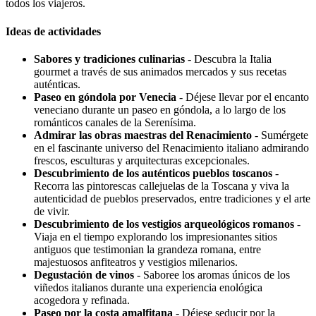
todos los viajeros.
Ideas de actividades
Sabores y tradiciones culinarias
- Descubra la Italia
gourmet a través de sus animados mercados y sus recetas
auténticas.
Paseo en góndola por Venecia
- Déjese llevar por el encanto
veneciano durante un paseo en góndola, a lo largo de los
románticos canales de la Serenísima.
Admirar las obras maestras del Renacimiento
- Sumérgete
en el fascinante universo del Renacimiento italiano admirando
frescos, esculturas y arquitecturas excepcionales.
Descubrimiento de los auténticos pueblos toscanos
-
Recorra las pintorescas callejuelas de la Toscana y viva la
autenticidad de pueblos preservados, entre tradiciones y el arte
de vivir.
Descubrimiento de los vestigios arqueológicos romanos
-
Viaja en el tiempo explorando los impresionantes sitios
antiguos que testimonian la grandeza romana, entre
majestuosos anfiteatros y vestigios milenarios.
Degustación de vinos
- Saboree los aromas únicos de los
viñedos italianos durante una experiencia enológica
acogedora y refinada.
Paseo por la costa amalfitana
- Déjese seducir por la