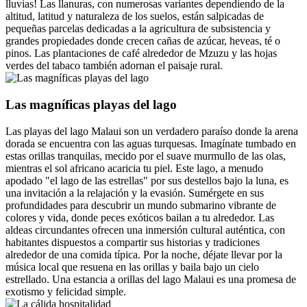
lluvias! Las llanuras, con numerosas variantes dependiendo de la
altitud, latitud y naturaleza de los suelos, están salpicadas de
pequeñas parcelas dedicadas a la agricultura de subsistencia y
grandes propiedades donde crecen cañas de azúcar, heveas, té o
pinos. Las plantaciones de café alrededor de Mzuzu y las hojas
verdes del tabaco también adornan el paisaje rural.
Las magníficas playas del lago
Las playas del lago Malaui son un verdadero paraíso donde la arena
dorada se encuentra con las aguas turquesas. Imagínate tumbado en
estas orillas tranquilas, mecido por el suave murmullo de las olas,
mientras el sol africano acaricia tu piel. Este lago, a menudo
apodado "el lago de las estrellas" por sus destellos bajo la luna, es
una invitación a la relajación y la evasión. Sumérgete en sus
profundidades para descubrir un mundo submarino vibrante de
colores y vida, donde peces exóticos bailan a tu alrededor. Las
aldeas circundantes ofrecen una inmersión cultural auténtica, con
habitantes dispuestos a compartir sus historias y tradiciones
alrededor de una comida típica. Por la noche, déjate llevar por la
música local que resuena en las orillas y baila bajo un cielo
estrellado. Una estancia a orillas del lago Malaui es una promesa de
exotismo y felicidad simple.