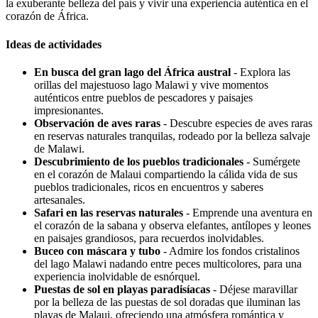
la exuberante belleza del país y vivir una experiencia auténtica en el
corazón de África.
Ideas de actividades
En busca del gran lago del África austral
- Explora las
orillas del majestuoso lago Malawi y vive momentos
auténticos entre pueblos de pescadores y paisajes
impresionantes.
Observación de aves raras
- Descubre especies de aves raras
en reservas naturales tranquilas, rodeado por la belleza salvaje
de Malawi.
Descubrimiento de los pueblos tradicionales
- Sumérgete
en el corazón de Malaui compartiendo la cálida vida de sus
pueblos tradicionales, ricos en encuentros y saberes
artesanales.
Safari en las reservas naturales
- Emprende una aventura en
el corazón de la sabana y observa elefantes, antílopes y leones
en paisajes grandiosos, para recuerdos inolvidables.
Buceo con máscara y tubo
- Admire los fondos cristalinos
del lago Malawi nadando entre peces multicolores, para una
experiencia inolvidable de esnórquel.
Puestas de sol en playas paradisíacas
- Déjese maravillar
por la belleza de las puestas de sol doradas que iluminan las
playas de Malaui, ofreciendo una atmósfera romántica y