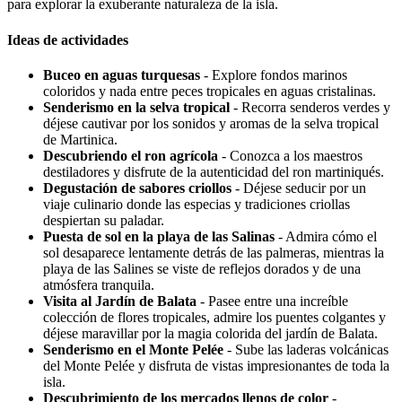
para explorar la exuberante naturaleza de la isla.
Ideas de actividades
Buceo en aguas turquesas
- Explore fondos marinos
coloridos y nada entre peces tropicales en aguas cristalinas.
Senderismo en la selva tropical
- Recorra senderos verdes y
déjese cautivar por los sonidos y aromas de la selva tropical
de Martinica.
Descubriendo el ron agrícola
- Conozca a los maestros
destiladores y disfrute de la autenticidad del ron martiniqués.
Degustación de sabores criollos
- Déjese seducir por un
viaje culinario donde las especias y tradiciones criollas
despiertan su paladar.
Puesta de sol en la playa de las Salinas
- Admira cómo el
sol desaparece lentamente detrás de las palmeras, mientras la
playa de las Salines se viste de reflejos dorados y de una
atmósfera tranquila.
Visita al Jardín de Balata
- Pasee entre una increíble
colección de flores tropicales, admire los puentes colgantes y
déjese maravillar por la magia colorida del jardín de Balata.
Senderismo en el Monte Pelée
- Sube las laderas volcánicas
del Monte Pelée y disfruta de vistas impresionantes de toda la
isla.
Descubrimiento de los mercados llenos de color
-