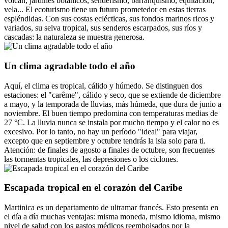
volcán, jardines botánicos, senderismo, barranquismo, equitación,
vela... El ecoturismo tiene un futuro prometedor en estas tierras
espléndidas. Con sus costas eclécticas, sus fondos marinos ricos y
variados, su selva tropical, sus senderos escarpados, sus ríos y
cascadas: la naturaleza se muestra generosa.
Un clima agradable todo el año
Aquí, el clima es tropical, cálido y húmedo. Se distinguen dos
estaciones: el "carême", cálido y seco, que se extiende de diciembre
a mayo, y la temporada de lluvias, más húmeda, que dura de junio a
noviembre. El buen tiempo predomina con temperaturas medias de
27 °C. La lluvia nunca se instala por mucho tiempo y el calor no es
excesivo. Por lo tanto, no hay un período "ideal" para viajar,
excepto que en septiembre y octubre tendrás la isla solo para ti.
Atención: de finales de agosto a finales de octubre, son frecuentes
las tormentas tropicales, las depresiones o los ciclones.
Escapada tropical en el corazón del Caribe
Martinica es un departamento de ultramar francés. Esto presenta en
el día a día muchas ventajas: misma moneda, mismo idioma, mismo
nivel de salud con los gastos médicos reembolsados por la