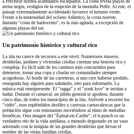
a Prêcheur bordea acantilados escarpados. La costa revela playas de
arena negra, vestigios de la erupción de la montaña Pelée. Al este, el
paisaje extremadamente accidentado favorece el turismo verde.
Frente a la inmensidad del océano Atlántico, la costa noreste,
llamada "costa de barlovento", es la más agitada, a excepción de
algunas playas del sur.
Un patrimonio histórico y cultural rico
La isla no carece de recursos a este nivel. Numerosos museos,
destilerías, jardines y viviendas criollas cuentan una historia rica y
compleja. Es fácil salir de los caminos más concurridos para
detenerse, tomar una copa y charlar en comunidades siempre
acogedoras. Al borde de las carreteras, si uno cree haberse perdido,
enseguida hay alguien para saludarlo, otro para informarlo. La
música está omnipresente. El "ragga" y el "zouk love" te invitan a
bailar. Durante el carnaval, un júbilo general se apodera, durante
cinco días, de todos los municipios de la isla. Atrévete a recorrer los
"vidés", esos espléndidos desfiles y carrozas carnavalescas que la
población sigue con entusiasmo moviéndose al ritmo de melodías
frenéticas. Otra imagen del "Épinal-en-Caribe", el ti-punch es un
verdadero rito de la vida antillana, a menudo degustado en un vaso
adornado con la insignia de las grandes destilerías que llevan el
nombre de las viejas familias criollas.