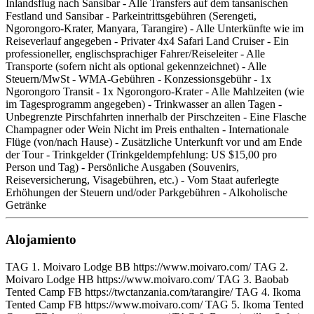
Inlandsflug nach Sansibar - Alle Transfers auf dem tansanischen
Festland und Sansibar - Parkeintrittsgebühren (Serengeti,
Ngorongoro-Krater, Manyara, Tarangire) - Alle Unterkünfte wie im
Reiseverlauf angegeben - Privater 4x4 Safari Land Cruiser - Ein
professioneller, englischsprachiger Fahrer/Reiseleiter - Alle
Transporte (sofern nicht als optional gekennzeichnet) - Alle
Steuern/MwSt - WMA-Gebühren - Konzessionsgebühr - 1x
Ngorongoro Transit - 1x Ngorongoro-Krater - Alle Mahlzeiten (wie
im Tagesprogramm angegeben) - Trinkwasser an allen Tagen -
Unbegrenzte Pirschfahrten innerhalb der Pirschzeiten - Eine Flasche
Champagner oder Wein Nicht im Preis enthalten - Internationale
Flüge (von/nach Hause) - Zusätzliche Unterkunft vor und am Ende
der Tour - Trinkgelder (Trinkgeldempfehlung: US $15,00 pro
Person und Tag) - Persönliche Ausgaben (Souvenirs,
Reiseversicherung, Visagebühren, etc.) - Vom Staat auferlegte
Erhöhungen der Steuern und/oder Parkgebühren - Alkoholische
Getränke
Alojamiento
TAG 1. Moivaro Lodge BB https://www.moivaro.com/ TAG 2.
Moivaro Lodge HB https://www.moivaro.com/ TAG 3. Baobab
Tented Camp FB https://twctanzania.com/tarangire/ TAG 4. Ikoma
Tented Camp FB https://www.moivaro.com/ TAG 5. Ikoma Tented