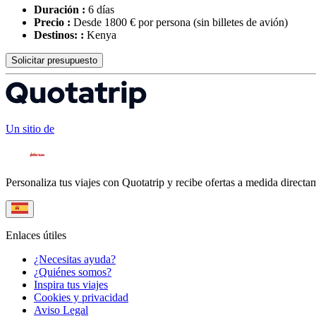
Duración :
6 días
Precio :
Desde 1800 € por persona
(sin billetes de avión)
Destinos: :
Kenya
Solicitar presupuesto
Un sitio de
Personaliza tus viajes con Quotatrip y recibe ofertas a medida directa
Enlaces útiles
¿Necesitas ayuda?
¿Quiénes somos?
Inspira tus viajes
Cookies y privacidad
Aviso Legal