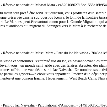
du matin sera prêt à être servi. Aujourd'hui, vous profiterez d'un safari
ne préservée dans le sud-ouest du Kenya, le long de la frontière tanzan
afari. Le Mara est peut-être surtout connu pour la Grande Migration, qui 
bres et antilopes qui migrent du Serengeti vers le Mara à la recherche 
 Naivasha et contournez l'extrémité sud du lac, en passant devant les ferm
e devant vous : un monde semi-aride avec des falaises abruptes, des pla
otames offrira une vue idéale sur le lac Naivasha. De nombreuses activi
rge parmi les geysers—le choix vous appartient. Profitez d'un déjeuner p
 méritée et une boisson fraîche. Hébergement : West Beach Camp Naiva