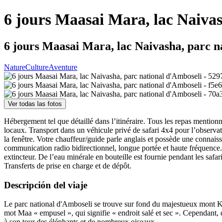
6 jours Maasai Mara, lac Naivas
6 jours Maasai Mara, lac Naivasha, parc n
Nature
Culture
Aventure
Ver todas las fotos
Hébergement tel que détaillé dans l’itinéraire. Tous les repas mention
locaux. Transport dans un véhicule privé de safari 4x4 pour l’observati
la fenêtre. Votre chauffeur/guide parle anglais et possède une connais
communication radio bidirectionnel, longue portée et haute fréquence. 
extincteur. De l’eau minérale en bouteille est fournie pendant les safar
Transferts de prise en charge et de dépôt.
Descripción del viaje
Le parc national d'Amboseli se trouve sur fond du majestueux mont Kili
mot Maa « empusel », qui signifie « endroit salé et sec ». Cependant, d
à son tour des éléphants et de nombreux oiseaux.