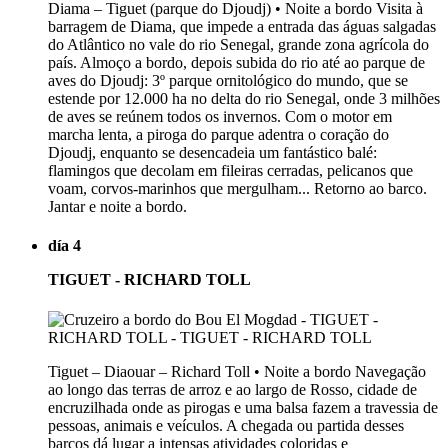
Diama – Tiguet (parque do Djoudj) • Noite a bordo Visita à
barragem de Diama, que impede a entrada das águas salgadas
do Atlântico no vale do rio Senegal, grande zona agrícola do
país. Almoço a bordo, depois subida do rio até ao parque de
aves do Djoudj: 3º parque ornitológico do mundo, que se
estende por 12.000 ha no delta do rio Senegal, onde 3 milhões
de aves se reúnem todos os invernos. Com o motor em
marcha lenta, a piroga do parque adentra o coração do
Djoudj, enquanto se desencadeia um fantástico balé:
flamingos que decolam em fileiras cerradas, pelicanos que
voam, corvos-marinhos que mergulham... Retorno ao barco.
Jantar e noite a bordo.
día 4
TIGUET - RICHARD TOLL
Tiguet – Diaouar – Richard Toll • Noite a bordo Navegação
ao longo das terras de arroz e ao largo de Rosso, cidade de
encruzilhada onde as pirogas e uma balsa fazem a travessia de
pessoas, animais e veículos. A chegada ou partida desses
barcos dá lugar a intensas atividades coloridas e