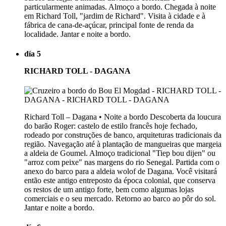
particularmente animadas. Almoço a bordo. Chegada à noite
em Richard Toll, "jardim de Richard". Visita à cidade e à
fábrica de cana-de-açúcar, principal fonte de renda da
localidade. Jantar e noite a bordo.
día 5
RICHARD TOLL - DAGANA
Richard Toll – Dagana • Noite a bordo Descoberta da loucura
do barão Roger: castelo de estilo francês hoje fechado,
rodeado por construções de banco, arquiteturas tradicionais da
região. Navegação até à plantação de mangueiras que margeia
a aldeia de Goumel. Almoço tradicional "Tiep bou dijen" ou
"arroz com peixe" nas margens do rio Senegal. Partida com o
anexo do barco para a aldeia wolof de Dagana. Você visitará
então este antigo entreposto da época colonial, que conserva
os restos de um antigo forte, bem como algumas lojas
comerciais e o seu mercado. Retorno ao barco ao pôr do sol.
Jantar e noite a bordo.