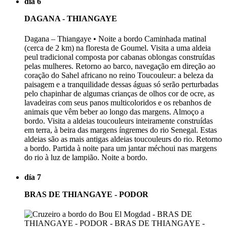
día 6
DAGANA - THIANGAYE
Dagana – Thiangaye • Noite a bordo Caminhada matinal
(cerca de 2 km) na floresta de Goumel. Visita a uma aldeia
peul tradicional composta por cabanas oblongas construídas
pelas mulheres. Retorno ao barco, navegação em direção ao
coração do Sahel africano no reino Toucouleur: a beleza da
paisagem e a tranquilidade dessas águas só serão perturbadas
pelo chapinhar de algumas crianças de olhos cor de ocre, as
lavadeiras com seus panos multicoloridos e os rebanhos de
animais que vêm beber ao longo das margens. Almoço a
bordo. Visita a aldeias toucouleurs inteiramente construídas
em terra, à beira das margens íngremes do rio Senegal. Estas
aldeias são as mais antigas aldeias toucouleurs do rio. Retorno
a bordo. Partida à noite para um jantar méchoui nas margens
do rio à luz de lampião. Noite a bordo.
día 7
BRAS DE THIANGAYE - PODOR