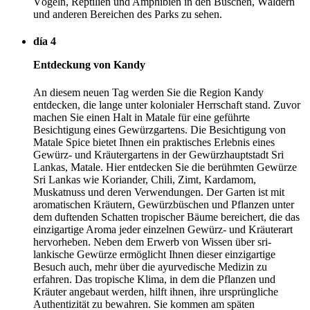
Vögeln, Reptilien und Amphibien in den Büschen, Wäldern
und anderen Bereichen des Parks zu sehen.
día 4
Entdeckung von Kandy
An diesem neuen Tag werden Sie die Region Kandy
entdecken, die lange unter kolonialer Herrschaft stand. Zuvor
machen Sie einen Halt in Matale für eine geführte
Besichtigung eines Gewürzgartens. Die Besichtigung von
Matale Spice bietet Ihnen ein praktisches Erlebnis eines
Gewürz- und Kräutergartens in der Gewürzhauptstadt Sri
Lankas, Matale. Hier entdecken Sie die berühmten Gewürze
Sri Lankas wie Koriander, Chili, Zimt, Kardamom,
Muskatnuss und deren Verwendungen. Der Garten ist mit
aromatischen Kräutern, Gewürzbüschen und Pflanzen unter
dem duftenden Schatten tropischer Bäume bereichert, die das
einzigartige Aroma jeder einzelnen Gewürz- und Kräuterart
hervorheben. Neben dem Erwerb von Wissen über sri-
lankische Gewürze ermöglicht Ihnen dieser einzigartige
Besuch auch, mehr über die ayurvedische Medizin zu
erfahren. Das tropische Klima, in dem die Pflanzen und
Kräuter angebaut werden, hilft ihnen, ihre ursprüngliche
Authentizität zu bewahren. Sie kommen am späten