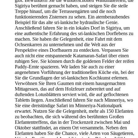
gibt. Bewundern Sie die wunderschönen Wandmalereien, die
Sigiriya berühmt gemacht haben, und steigen Sie die steile
Treppe hinauf, um die Terrassengärten und die noch
funktionierenden Zisternen zu sehen. Ein atemberaubendes
Beispiel für das alte sri-lankische hydraulische Genie.
Anschließend fahren Sie in ein lokales Dorf in Sigiriya, um
eine authentische Erfahrung des sri-lankischen Dorflebens zu
machen. Sie haben die Gelegenheit, eine Fahrt mit dem
Ochsenkarren zu unternehmen und die Welt aus der
Perspektive eines Dorfbauern zu entdecken. Verpassen Sie
auch nicht eine entspannende Katamaran-Safari über einen
ruhigen See. Sie können durch die goldenen Felder der reifen
Paddy-Ernte spazieren. Wir laden Sie auch zu einer
angenehmen Vorführung der traditionellen Küche ein, bei der
Sie die Grundlagen der sri-lankischen Kochkunst erlernen.
Verwöhnen Sie Ihren Gaumen mit einem hausgemachten
Mittagessen, das auf dem Holzfeuer zubereitet und auf
duftenden Lotusblättern serviert wird, die auf geflochtenen
Tabletts liegen. Anschließend fahren Sie nach Minneriya, wo
Sie eine dreistündige Safari im Minneriya-Nationalpark
erwartet. Nutzen Sie die Gelegenheit, mehr als 150 Elefanten
zu beobachten, die sich während des berühmten Großen
Elefantentreffens, das in der Trockenzeit zwischen Mai und
Oktober stattfindet, an einem Ort versammeln. Neben den
Elefanten haben Sie die Chance, viele Arten von Säugetieren,