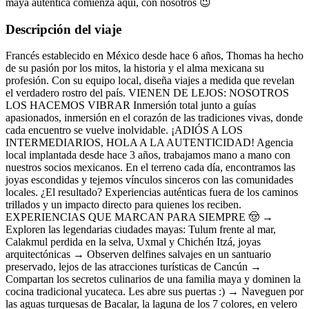
maya auténtica comienza aquí, con nosotros 😉
Descripción del viaje
Francés establecido en México desde hace 6 años, Thomas ha hecho
de su pasión por los mitos, la historia y el alma mexicana su
profesión. Con su equipo local, diseña viajes a medida que revelan
el verdadero rostro del país. VIENEN DE LEJOS: NOSOTROS
LOS HACEMOS VIBRAR Inmersión total junto a guías
apasionados, inmersión en el corazón de las tradiciones vivas, donde
cada encuentro se vuelve inolvidable. ¡ADIÓS A LOS
INTERMEDIARIOS, HOLA A LA AUTENTICIDAD! Agencia
local implantada desde hace 3 años, trabajamos mano a mano con
nuestros socios mexicanos. En el terreno cada día, encontramos las
joyas escondidas y tejemos vínculos sinceros con las comunidades
locales. ¿El resultado? Experiencias auténticas fuera de los caminos
trillados y un impacto directo para quienes los reciben.
EXPERIENCIAS QUE MARCAN PARA SIEMPRE 🤠 →
Exploren las legendarias ciudades mayas: Tulum frente al mar,
Calakmul perdida en la selva, Uxmal y Chichén Itzá, joyas
arquitectónicas → Observen delfines salvajes en un santuario
preservado, lejos de las atracciones turísticas de Cancún →
Compartan los secretos culinarios de una familia maya y dominen la
cocina tradicional yucateca. Les abre sus puertas :) → Naveguen por
las aguas turquesas de Bacalar, la laguna de los 7 colores, en velero