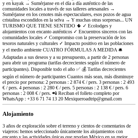
y en kayak → Sumérjanse en el día a día auténtico de las
comunidades locales a través de sus talleres artesanales →
Sumérjanse en los cenotes más espectaculares, esos pozos de agua
cristalina escondidos en la selva → Y muchas otras sorpresas... UN
TURISMO QUE TIENE SENTIDO 🌵 ✓ Ecolodges y
alojamientos con encanto auténticos ✓ Encuentros sinceros con las
comunidades locales ✓ Compromiso con la preservación de los
tesoros naturales y culturales ✓ Impacto positivo en las poblaciones
y el medio ambiente CUATRO FÓRMULAS A MEDIDA 🛎️
Adaptadas a sus deseos y a su presupuesto, a partir de 2 personas
para abrir un programa (tarifas decrecientes según el número de
participantes). Disponible todo el año ✅ 💰 Tarifas decrecientes
según el número de participantes Cuantos más sean, más disminuye
el precio por persona: 2 personas : 2 874 € / pers. 3 personas : 2 493
€ / pers. 4 personas : 2 280 € / pers. 5 personas : 2 138 € / pers. 6
personas : 2 008 € / pers. 📲 Reciban el folleto completo por
WhatsApp : +33 6 71 74 13 20 Mexiqueroadtrip@gmail.com
Alojamiento
3 años de exploración sobre el terreno y cientos de comentarios de
viajeros: hemos seleccionado únicamente los alojamientos con
encanto y las actividades únicas que revelan México en su mejor