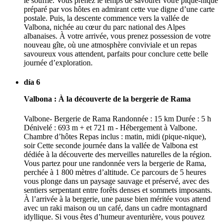
le souffle. Vous prenez le temps de savourer votre pique-nique
préparé par vos hôtes en admirant cette vue digne d’une carte
postale. Puis, la descente commence vers la vallée de
Valbona, nichée au cœur du parc national des Alpes
albanaises. À votre arrivée, vous prenez possession de votre
nouveau gîte, où une atmosphère conviviale et un repas
savoureux vous attendent, parfaits pour conclure cette belle
journée d’exploration.
día 6
Valbona : À la découverte de la bergerie de Rama
Valbone- Bergerie de Rama Randonnée : 15 km Durée : 5 h
Dénivelé : 693 m + et 721 m - Hébergement à Valbone.
Chambre d’hôtes Repas inclus : matin, midi (pique-nique),
soir Cette seconde journée dans la vallée de Valbona est
dédiée à la découverte des merveilles naturelles de la région.
Vous partez pour une randonnée vers la bergerie de Rama,
perchée à 1 800 mètres d’altitude. Ce parcours de 5 heures
vous plonge dans un paysage sauvage et préservé, avec des
sentiers serpentant entre forêts denses et sommets imposants.
À l’arrivée à la bergerie, une pause bien méritée vous attend
avec un raki maison ou un café, dans un cadre montagnard
idyllique. Si vous êtes d’humeur aventurière, vous pouvez