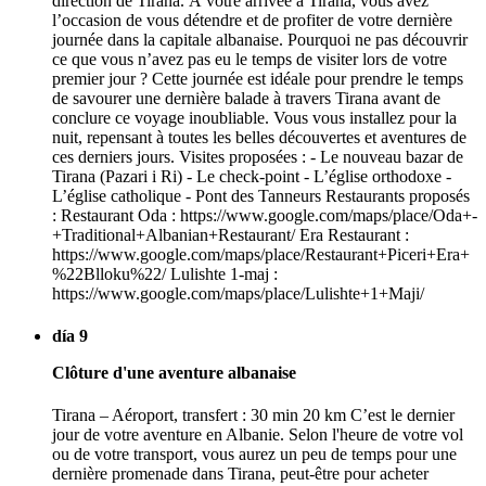
direction de Tirana. À votre arrivée à Tirana, vous avez
l’occasion de vous détendre et de profiter de votre dernière
journée dans la capitale albanaise. Pourquoi ne pas découvrir
ce que vous n’avez pas eu le temps de visiter lors de votre
premier jour ? Cette journée est idéale pour prendre le temps
de savourer une dernière balade à travers Tirana avant de
conclure ce voyage inoubliable. Vous vous installez pour la
nuit, repensant à toutes les belles découvertes et aventures de
ces derniers jours. Visites proposées : - Le nouveau bazar de
Tirana (Pazari i Ri) - Le check-point - L’église orthodoxe -
L’église catholique - Pont des Tanneurs Restaurants proposés
: Restaurant Oda : https://www.google.com/maps/place/Oda+-
+Traditional+Albanian+Restaurant/ Era Restaurant :
https://www.google.com/maps/place/Restaurant+Piceri+Era+
%22Blloku%22/ Lulishte 1-maj :
https://www.google.com/maps/place/Lulishte+1+Maji/
día 9
Clôture d'une aventure albanaise
Tirana – Aéroport, transfert : 30 min 20 km C’est le dernier
jour de votre aventure en Albanie. Selon l'heure de votre vol
ou de votre transport, vous aurez un peu de temps pour une
dernière promenade dans Tirana, peut-être pour acheter