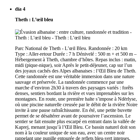
día 4
Theth : L’œil bleu
Parc National de Theth - L’œil Bleu. Randonnée : 20 km
Type : Aller-retour Durée : 7 h Dénivelé : 500 m + et 500 m –
Hébergement à Theth, chambre d’hôtes. Repas inclus : matin,
midi (pique-nique), soir Après le petit-déjeuner, cap sur l’un
des joyaux cachés des Alpes albanaises : l’Œil Bleu de Theth.
Cette randonnée est une véritable immersion dans une nature
sauvage et préservée. La randonnée commence par une
marche d’environ 2h30 à travers des paysages variés : forêts
denses, sentiers bordant la rivière et vues imprenables sur les
montagnes. En route, une première halte s’impose à Ndërlyse,
où une piscine naturelle creusée par le débit de la rivière Noire
invite à une pause rafraîchissante. En été, une petite buvette
permet de se désaltérer avant de poursuivre l’ascension. Le
sentier se fait ensuite plus escarpé en entrant dans la vallée de
Kaprej, menant jusqu’à l’Œil Bleu. Ce bassin naturel doit son
nom à la couleur unique de son eau, avec un centre noir
rappelant une pupille entourée de reflets bleu-vert intenses.