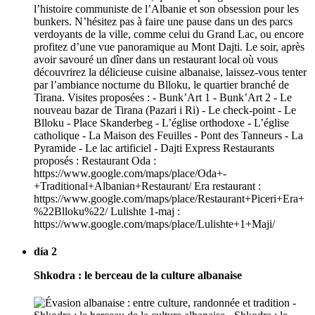
l’histoire communiste de l’Albanie et son obsession pour les
bunkers. N’hésitez pas à faire une pause dans un des parcs
verdoyants de la ville, comme celui du Grand Lac, ou encore
profitez d’une vue panoramique au Mont Dajti. Le soir, après
avoir savouré un dîner dans un restaurant local où vous
découvrirez la délicieuse cuisine albanaise, laissez-vous tenter
par l’ambiance nocturne du Blloku, le quartier branché de
Tirana. Visites proposées : - Bunk’Art 1 - Bunk’Art 2 - Le
nouveau bazar de Tirana (Pazari i Ri) - Le check-point - Le
Blloku - Place Skanderbeg - L’église orthodoxe - L’église
catholique - La Maison des Feuilles - Pont des Tanneurs - La
Pyramide - Le lac artificiel - Dajti Express Restaurants
proposés : Restaurant Oda :
https://www.google.com/maps/place/Oda+-
+Traditional+Albanian+Restaurant/ Era restaurant :
https://www.google.com/maps/place/Restaurant+Piceri+Era+
%22Blloku%22/ Lulishte 1-maj :
https://www.google.com/maps/place/Lulishte+1+Maji/
día 2
Shkodra : le berceau de la culture albanaise