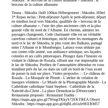
Tirana - Shkodra 1h40 100km Hébergement : Shkodra. Hôtel
3* Repas inclus : Petit-déjeuner Après le petit-déjeuner, départ
en minibus local vers Shkodra, qualifiée de « berceau de la
culture albanaise », l’une des plus anciennes cités et la plus
grande ville du nord de l’Albanie. En chemin, admirez les
paysages changeants. Cette charmante ville est un véritable
carrefour culturel et historique, niché entre les montagnes du
nord et le lac de Shkodra, le plus vaste des Balkans, partagé
entre l’Albanie et le Monténégro. Laissez-vous séduire par
son centre-ville animé, son ambiance artistique, ses façades
colorées et ses cafés pittoresques. Plongez dans l’histoire en
visitant le château de Rozafa, offrant une vue imprenable sur
le lac de Shkodra. Profitez de l’atmosphère détendue en vous
installant près du lac ou dans un café en bord de l’eau avant
de passer la nuit sur place. Visites proposées : - Le château de
Rozafa - La Mosquée de Plomb - L’atelier de création de
masques vénitiens - Le Musée de la Photographie Marubi - La
Cathédrale catholique Saint Stephen - Cathédrale de la
Nativité-du-Christ - La place Demokracia (Démocratie)
Restaurants proposés : Restaurant Tradita :
https://maps.app.goo.gl/7WmgTKkyS72EKTREA Oborri
Shkodra : https://maps.app.goo.gl/dqBLzh1uJe9EERM57