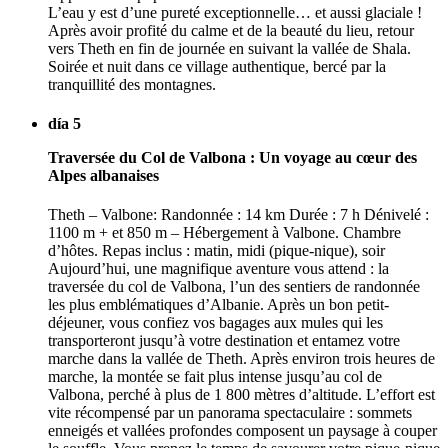
L’eau y est d’une pureté exceptionnelle… et aussi glaciale !
Après avoir profité du calme et de la beauté du lieu, retour
vers Theth en fin de journée en suivant la vallée de Shala.
Soirée et nuit dans ce village authentique, bercé par la
tranquillité des montagnes.
día 5
Traversée du Col de Valbona : Un voyage au cœur des
Alpes albanaises
Theth – Valbone: Randonnée : 14 km Durée : 7 h Dénivelé :
1100 m + et 850 m – Hébergement à Valbone. Chambre
d’hôtes. Repas inclus : matin, midi (pique-nique), soir
Aujourd’hui, une magnifique aventure vous attend : la
traversée du col de Valbona, l’un des sentiers de randonnée
les plus emblématiques d’Albanie. Après un bon petit-
déjeuner, vous confiez vos bagages aux mules qui les
transporteront jusqu’à votre destination et entamez votre
marche dans la vallée de Theth. Après environ trois heures de
marche, la montée se fait plus intense jusqu’au col de
Valbona, perché à plus de 1 800 mètres d’altitude. L’effort est
vite récompensé par un panorama spectaculaire : sommets
enneigés et vallées profondes composent un paysage à couper