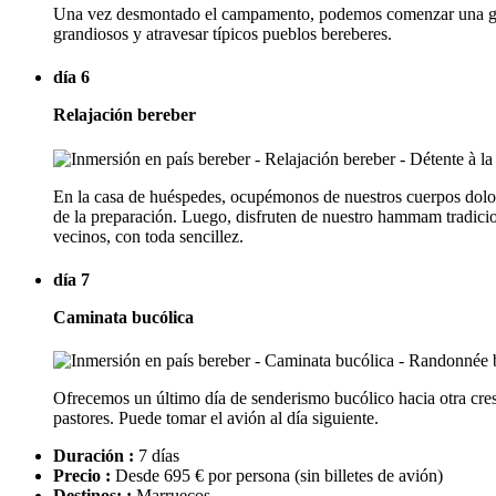
Una vez desmontado el campamento, podemos comenzar una gran c
grandiosos y atravesar típicos pueblos bereberes.
día 6
Relajación bereber
En la casa de huéspedes, ocupémonos de nuestros cuerpos dolorid
de la preparación. Luego, disfruten de nuestro hammam tradici
vecinos, con toda sencillez.
día 7
Caminata bucólica
Ofrecemos un último día de senderismo bucólico hacia otra cres
pastores. Puede tomar el avión al día siguiente.
Duración :
7 días
Precio :
Desde 695 € por persona
(sin billetes de avión)
Destinos: :
Marruecos